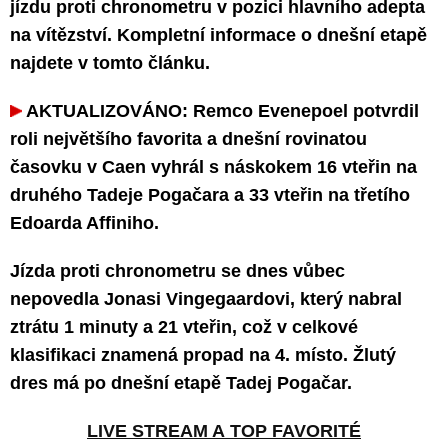
jízdu proti chronometru v pozici hlavního adepta
na vítězství. Kompletní informace o dnešní etapě
najdete v tomto článku.
AKTUALIZOVÁNO: Remco Evenepoel potvrdil
roli největšího favorita a dnešní rovinatou
časovku v Caen vyhrál s náskokem 16 vteřin na
druhého Tadeje Pogačara a 33 vteřin na třetího
Edoarda Affiniho.
Jízda proti chronometru se dnes vůbec
nepovedla Jonasi Vingegaardovi, který nabral
ztrátu 1 minuty a 21 vteřin, což v celkové
klasifikaci znamená propad na 4. místo. Žlutý
dres má po dnešní etapě Tadej Pogačar.
LIVE STREAM A TOP FAVORITÉ