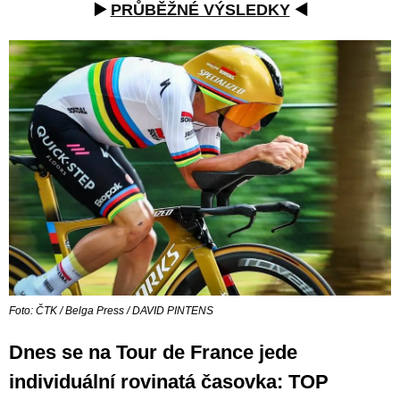
▶️
PRŮBĚŽNÉ VÝSLEDKY
◀️
Foto: ČTK / Belga Press / DAVID PINTENS
Dnes se na Tour de France jede
individuální rovinatá časovka: TOP