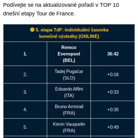
Podívejte se na aktualizované pořadí v TOP 10
dnešní etapy Tour de France.
🔴 5. etapa TdF: individuální časovka
konečné výsledky (ONLINE)
Remco
1.
Evenepoel
36:42
(BEL)
Tadej Pogačar
2.
+0:16
(SLO)
Edoardo Affini
3.
+0:33
(ITA)
Bruno Armirail
4.
+0:35
(FRA)
Kévin Vauquelin
5.
+0:49
(FRA)