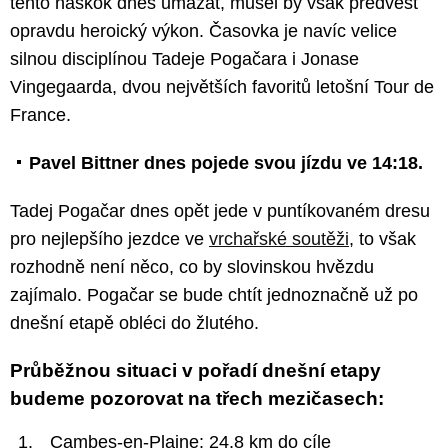
tento náskok dnes umazat, musel by však předvést
opravdu heroický výkon. Časovka je navíc velice
silnou disciplínou Tadeje Pogačara i Jonase
Vingegaarda, dvou největších favoritů letošní Tour de
France.
Pavel Bittner dnes pojede svou jízdu ve 14:18.
Tadej Pogačar dnes opět jede v puntíkovaném dresu
pro nejlepšího jezdce ve
vrchařské soutěži
, to však
rozhodně není něco, co by slovinskou hvězdu
zajímalo. Pogačar se bude chtít jednoznačně už po
dnešní etapě obléci do žlutého.
Průběžnou situaci v pořadí dnešní etapy
budeme pozorovat na třech mezičasech:
Cambes-en-Plaine: 24,8 km do cíle