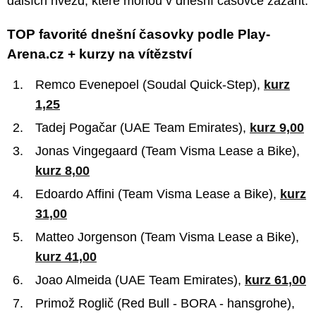
dalších hvězd, které mohou v dnešní časovce zazářit.
TOP favorité dnešní časovky podle Play-
Arena.cz + kurzy na vítězství
Remco Evenepoel (Soudal Quick-Step),
kurz
1,25
Tadej Pogačar (UAE Team Emirates),
kurz 9,00
Jonas Vingegaard (Team Visma Lease a Bike),
kurz 8,00
Edoardo Affini (Team Visma Lease a Bike),
kurz
31,00
Matteo Jorgenson (Team Visma Lease a Bike),
kurz 41,00
Joao Almeida (UAE Team Emirates),
kurz 61,00
Primož Roglič (Red Bull - BORA - hansgrohe),