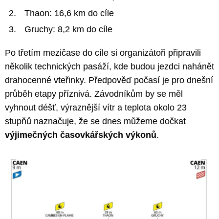
Thaon: 16,6 km do cíle
Gruchy: 8,2 km do cíle
Po třetím mezičase do cíle si organizátoři připravili
několik technických pasáží, kde budou jezdci nahánět
drahocenné vteřinky. Předpověď počasí je pro dnešní
průběh etapy příznivá. Závodníkům by se měl
vyhnout déšť, výraznější vítr a teplota okolo 23
stupňů naznačuje, že se dnes můžeme dočkat
výjimečných časovkářských výkonů
.