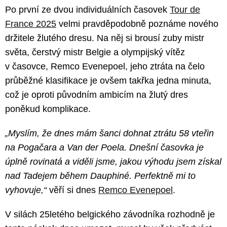
Po první ze dvou individuálních časovek
Tour de
France 2025
velmi pravděpodobně poznáme nového
držitele žlutého dresu. Na něj si brousí zuby mistr
světa, čerstvý mistr Belgie a olympijský vítěz
v časovce, Remco Evenepoel, jeho ztráta na čelo
průběžné klasifikace je ovšem takřka jedna minuta,
což je oproti původním ambicím na žlutý dres
poněkud komplikace.
„Myslím, že dnes mám šanci dohnat ztrátu 58 vteřin
na Pogačara a Van der Poela. Dnešní časovka je
úplně rovinatá a viděli jsme, jakou výhodu jsem získal
nad Tadejem během Dauphiné. Perfektně mi to
vyhovuje,“
věří si dnes
Remco Evenepoel
.
V silách 25letého belgického závodníka rozhodně je