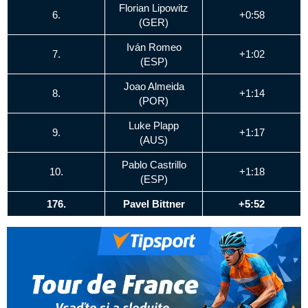
Florian Lipowitz
6.
+0:58
(GER)
Iván Romeo
7.
+1:02
(ESP)
Joao Almeida
8.
+1:14
(POR)
Luke Plapp
9.
+1:17
(AUS)
Pablo Castrillo
10.
+1:18
(ESP)
176.
Pavel Bittner
+5:52