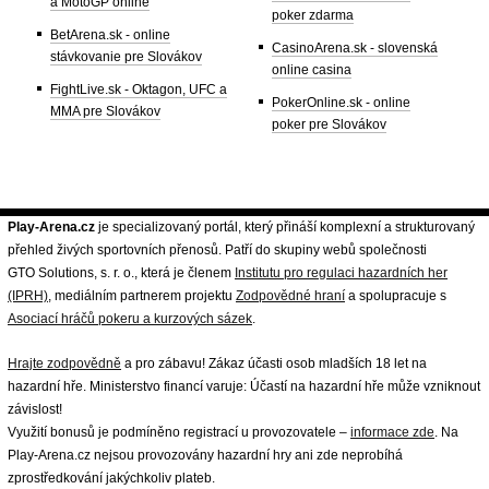
a MotoGP online
poker zdarma
BetArena.sk - online
CasinoArena.sk - slovenská
stávkovanie pre Slovákov
online casina
FightLive.sk - Oktagon, UFC a
PokerOnline.sk - online
MMA pre Slovákov
poker pre Slovákov
Play-Arena.cz
je specializovaný portál, který přináší komplexní a strukturovaný
přehled živých sportovních přenosů. Patří do skupiny webů společnosti
GTO Solutions, s. r. o., která je členem
Institutu pro regulaci hazardních her
(IPRH)
, mediálním partnerem projektu
Zodpovědné hraní
a spolupracuje s
Asociací hráčů pokeru a kurzových sázek
.
Hrajte zodpovědně
a pro zábavu! Zákaz účasti osob mladších 18 let na
hazardní hře. Ministerstvo financí varuje: Účastí na hazardní hře může vzniknout
závislost!
Využití bonusů je podmíněno registrací u provozovatele –
informace zde
. Na
Play-Arena.cz nejsou provozovány hazardní hry ani zde neprobíhá
zprostředkování jakýchkoliv plateb.