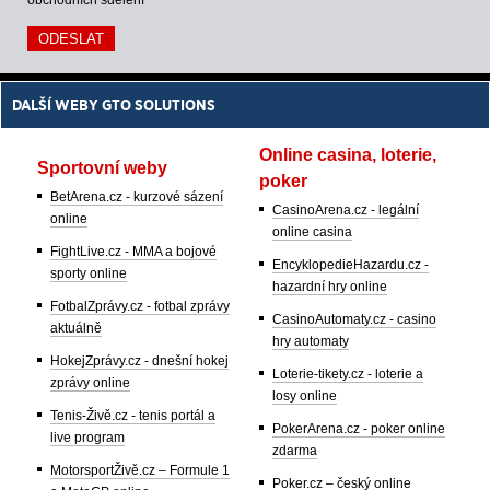
DALŠÍ WEBY GTO SOLUTIONS
Online casina, loterie,
Sportovní weby
poker
BetArena.cz - kurzové sázení
CasinoArena.cz - legální
online
online casina
FightLive.cz - MMA a bojové
EncyklopedieHazardu.cz -
sporty online
hazardní hry online
FotbalZprávy.cz - fotbal zprávy
CasinoAutomaty.cz - casino
aktuálně
hry automaty
HokejZprávy.cz - dnešní hokej
Loterie-tikety.cz - loterie a
zprávy online
losy online
Tenis-Živě.cz - tenis portál a
PokerArena.cz - poker online
live program
zdarma
MotorsportŽivě.cz – Formule 1
Poker.cz – český online