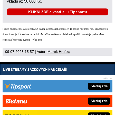
vkladu až 50 000 Kč.
KLIKNI ZDE a vsaď si u Tipsportu
Hrajte zodpovědně
a pro zábavu! Zákaz účasti osob mladších 18 let na hazardní hře. Ministerstvo
financí varuje: Účastí na hazardní hře může vzniknout závislost! Využití bonusů je podmíněno
registrací u provozovatele -
více zde
.
09.07.2025 15:57
| Autor:
Marek Hruška
LIVE STREAMY SÁZKOVÝCH KANCELÁŘÍ
Sleduj zde
Sleduj zde