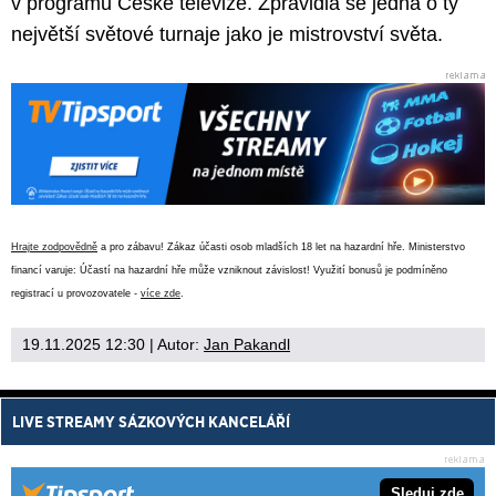
v programu České televize. Zpravidla se jedná o ty
největší světové turnaje jako je mistrovství světa.
Hrajte zodpovědně
a pro zábavu! Zákaz účasti osob mladších 18 let na hazardní hře. Ministerstvo
financí varuje: Účastí na hazardní hře může vzniknout závislost! Využití bonusů je podmíněno
registrací u provozovatele -
více zde
.
19.11.2025 12:30
| Autor:
Jan Pakandl
LIVE STREAMY SÁZKOVÝCH KANCELÁŘÍ
Sleduj zde