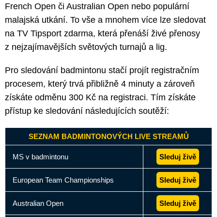
French Open či Australian Open nebo populární
malajská utkání. To vše a mnohem více lze sledovat
na TV Tipsport zdarma, která přenáší živé přenosy
z nejzajímavějších světových turnajů a lig.
Pro sledování badmintonu stačí projít registračním
procesem, který trvá přibližně 4 minuty a zároveň
získáte odměnu 300 Kč na registraci. Tím získáte
přístup ke sledování následujících soutěží:
SEZNAM BADMINTONOVÝCH LIVE STREAMŮ
MS v badmintonu
Sleduj živě
European Team Championships
Sleduj živě
Australian Open
Sleduj živě