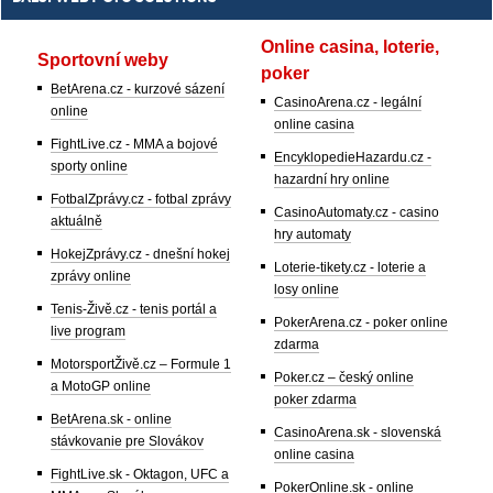
Online casina, loterie,
Sportovní weby
poker
BetArena.cz - kurzové sázení
CasinoArena.cz - legální
online
online casina
FightLive.cz - MMA a bojové
EncyklopedieHazardu.cz -
sporty online
hazardní hry online
FotbalZprávy.cz - fotbal zprávy
CasinoAutomaty.cz - casino
aktuálně
hry automaty
HokejZprávy.cz - dnešní hokej
Loterie-tikety.cz - loterie a
zprávy online
losy online
Tenis-Živě.cz - tenis portál a
PokerArena.cz - poker online
live program
zdarma
MotorsportŽivě.cz – Formule 1
Poker.cz – český online
a MotoGP online
poker zdarma
BetArena.sk - online
CasinoArena.sk - slovenská
stávkovanie pre Slovákov
online casina
FightLive.sk - Oktagon, UFC a
PokerOnline.sk - online