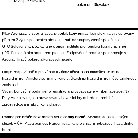
MMA pre Slovákov
poker pre Slovákov
Play-Arena.cz
je specializovaný portál, který přináší komplexní a strukturovaný
přehled živých sportovních přenosů. Patří do skupiny webů společnosti
GTO Solutions, s. r. o., která je členem
Institutu pro regulaci hazardních her
(IPRH)
, mediálním partnerem projektu
Zodpovědné hraní
a spolupracuje s
Asociací hráčů pokeru a kurzových sázek
.
Hrajte zodpovědně
a pro zábavu! Zákaz účasti osob mladších 18 let na
hazardní hře. Ministerstvo financí varuje: Účastí na hazardní hře může vzniknout
závislost!
Využití bonusů je podmíněno registrací u provozovatele –
informace zde
. Na
Play-Arena.cz nejsou provozovány hazardní hry ani zde neprobíhá
zprostředkování jakýchkoliv plateb.
Pomoc pro hráče hazardních her a osoby blízké:
Seznam adiktologických
služeb v ČR
,
Mapa pomoci
,
Národní stránky pro snížení nebezpečí hazardního
hraní
.