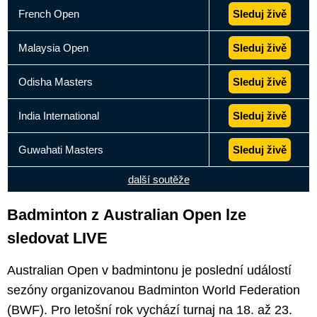
French Open
Sleduj živě
Malaysia Open
Sleduj živě
Odisha Masters
Sleduj živě
India International
Sleduj živě
Guwahati Masters
Sleduj živě
další soutěže
Badminton z Australian Open lze
sledovat LIVE
Australian Open v badmintonu je poslední událostí
sezóny organizovanou Badminton World Federation
(BWF). Pro letošní rok vychází turnaj na 18. až 23.