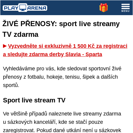
ŽIVÉ PŘENOSY: sport live streamy
TV zdarma
Vyzvedněte si exkluzivně 1 500 Kč za registraci
a sledujte zdarma derby Slavia - Sparta
Vyhledáváme pro vás, kde sledovat sportovní živé
přenosy z fotbalu, hokeje, tenisu, šipek a dalších
sportů.
Sport live stream TV
Ve většině případů naleznete live streamy zdarma
u sázkových kanceláří, kde se stačí pouze
zaregistrovat. Pokud dané utkání není u sázkovek