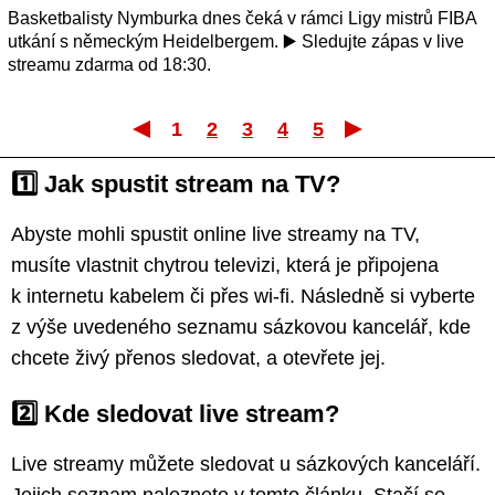
Basketbalisty Nymburka dnes čeká v rámci Ligy mistrů FIBA
utkání s německým Heidelbergem. ▶️ Sledujte zápas v live
streamu zdarma od 18:30.
1
2
3
4
5
První
Posle
1️⃣ Jak spustit stream na TV?
Abyste mohli spustit online live streamy na TV,
musíte vlastnit chytrou televizi, která je připojena
k internetu kabelem či přes wi-fi. Následně si vyberte
z výše uvedeného seznamu sázkovou kancelář, kde
chcete živý přenos sledovat, a otevřete jej.
2️⃣ Kde sledovat live stream?
Live streamy můžete sledovat u sázkových kanceláří.
Jejich seznam naleznete v tomto článku. Stačí se