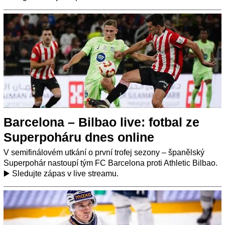
Barcelona – Bilbao live: fotbal ze
Superpoháru dnes online
V semifinálovém utkání o první trofej sezony – španělský
Superpohár nastoupí tým FC Barcelona proti Athletic Bilbao.
▶️ Sledujte zápas v live streamu.