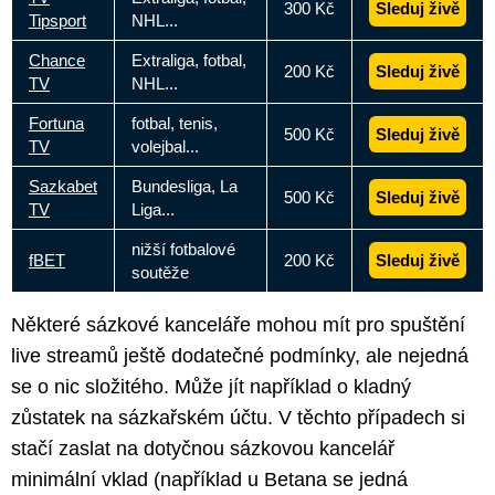
300 Kč
Sleduj živě
Tipsport
NHL...
Chance
Extraliga, fotbal,
200 Kč
Sleduj živě
TV
NHL...
Fortuna
fotbal, tenis,
500 Kč
Sleduj živě
TV
volejbal...
Sazkabet
Bundesliga, La
500 Kč
Sleduj živě
TV
Liga...
nižší fotbalové
fBET
200 Kč
Sleduj živě
soutěže
Některé sázkové kanceláře mohou mít pro spuštění
live streamů ještě dodatečné podmínky, ale nejedná
se o nic složitého. Může jít například o kladný
zůstatek na sázkařském účtu. V těchto případech si
stačí zaslat na dotyčnou sázkovou kancelář
minimální vklad (například u Betana se jedná