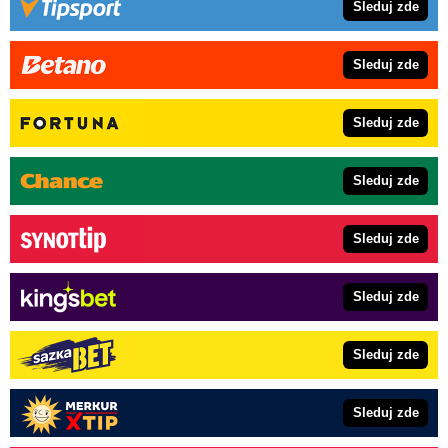
Sleduj zde
Sleduj zde
Sleduj zde
Sleduj zde
Sleduj zde
Sleduj zde
Sleduj zde
Sleduj zde