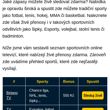
Jaké zápasy můžete živě sledovat zdarma? Nabídka
je opravdu široká a spustit zde můžete tradiční sporty
jako fotbal, tenis, hokej, MMA či basketbal. Naleznete
zde však živé přenosy i v takových sportovních
odvětvích jako šipky, Esporty, volejbal, stolní tenis či
badminton.
Níže jsme vám sestavili seznam sportovních online
televizí, které nabízejí živé přenosy zdarma. Zároveň
zde uvádíme přehled sportů, které zde nejčastěji
vysílají.
#
Sporty
Bonus
Spustit
Chance liga,
Betano
NHL, tenis,
550 Kč
Sleduj živě
TV
šipky...
TV
Extraliga, fotbal,