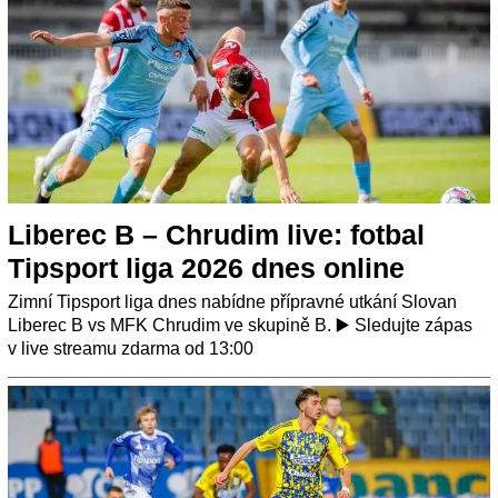
Liberec B – Chrudim live: fotbal
Tipsport liga 2026 dnes online
Zimní Tipsport liga dnes nabídne přípravné utkání Slovan
Liberec B vs MFK Chrudim ve skupině B. ▶️ Sledujte zápas
v live streamu zdarma od 13:00