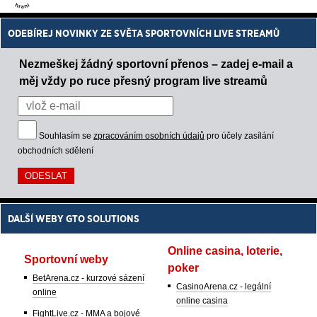
ODEBÍREJ NOVINKY ZE SVĚTA SPORTOVNÍCH LIVE STREAMŮ
Nezmeškej žádný sportovní přenos – zadej e-mail a
měj vždy po ruce přesný program live streamů
Souhlasím se
zpracováním osobních údajů
pro účely zasílání
obchodních sdělení
DALŠÍ WEBY GTO SOLUTIONS
Online casina, loterie,
Sportovní weby
poker
BetArena.cz - kurzové sázení
CasinoArena.cz - legální
online
online casina
FightLive.cz - MMA a bojové