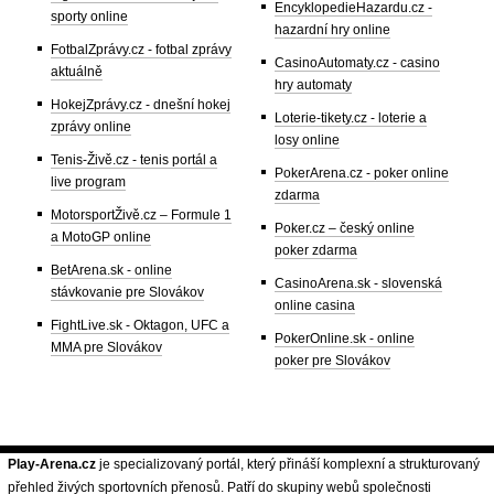
EncyklopedieHazardu.cz -
sporty online
hazardní hry online
FotbalZprávy.cz - fotbal zprávy
CasinoAutomaty.cz - casino
aktuálně
hry automaty
HokejZprávy.cz - dnešní hokej
Loterie-tikety.cz - loterie a
zprávy online
losy online
Tenis-Živě.cz - tenis portál a
PokerArena.cz - poker online
live program
zdarma
MotorsportŽivě.cz – Formule 1
Poker.cz – český online
a MotoGP online
poker zdarma
BetArena.sk - online
CasinoArena.sk - slovenská
stávkovanie pre Slovákov
online casina
FightLive.sk - Oktagon, UFC a
PokerOnline.sk - online
MMA pre Slovákov
poker pre Slovákov
Play-Arena.cz
je specializovaný portál, který přináší komplexní a strukturovaný
přehled živých sportovních přenosů. Patří do skupiny webů společnosti