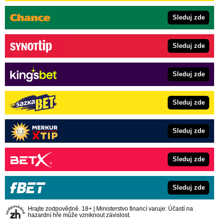
Sleduj zde
Sleduj zde
Sleduj zde
Sleduj zde
Sleduj zde
Sleduj zde
Sleduj zde
Hrajte zodpovědně. 18+ | Ministerstvo financí varuje: Účastí na
hazardní hře může vzniknout závislost.