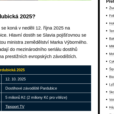
Pře
Živ
dubická 2025?
Fot
Ho
 se koná v neděli 12. října 2025 na
Ten
ce. Hlavní dostih se Slavia pojišťovnou se
Bak
itou ministra zemědělství Marka Výborného.
MM
dají do mezinárodního seriálu dostihů
Mot
na prestižních evropských závodištích.
Cyk
Šip
rdubická 2025
Bia
12. 10. 2025
Lyž
Dostihové závodiště Pardubice
Sko
5 milionů Kč (2 miliony Kč pro vítěze)
Vol
Tipsport TV
Há