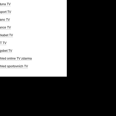
tuna TV
sport TV
ano TV
ance TV
kabet TV
T TV
gsbet TV
hled online TV zdarma
hled sportovních TV