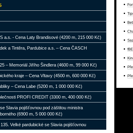
For
5
Tip
Bet
Ch
 a.s. - Cena Laty Brandisové (4200 m, 215 000 Kč)
Saz
dek a Tintěra, Pardubice a.s. – Cena ČASCH
fBE
Kin
25 – Memoriál Jiřího Šindlera (4600 m, 99 000 Kč)
Pře
ckého kraje – Cena Vltavy (4500 m, 600 000 Kč)
Pře
bliky – Cena Labe (5200 m, 1 000 000 Kč)
olečnosti PROFI CREDIT (3300 m, 400 000 Kč)
se Slavia pojišťovnou pod záštitou ministra
borného (6900 m, 5 000 000 Kč)
135. Velké pardubické se Slavia pojišťovnou