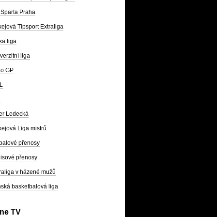
Sparta Praha
ejová Tipsport Extraliga
a liga
verzitní liga
to GP
L
L
er Ledecká
ejová Liga mistrů
balové přenosy
isové přenosy
raliga v házené mužů
ská basketbalová liga
ine TV