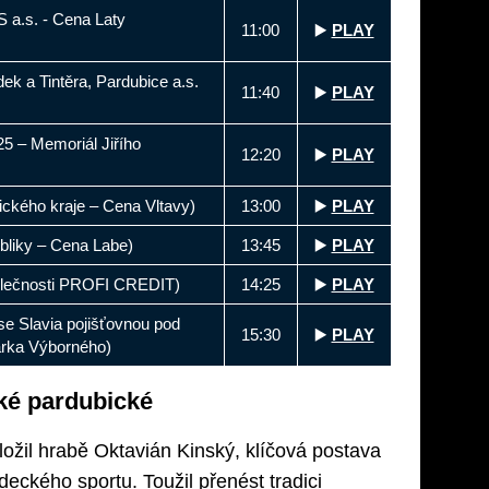
S a.s. - Cena Laty
11:00
▶️
PLAY
ek a Tintěra, Pardubice a.s.
11:40
▶️
PLAY
5 – Memoriál Jiřího
12:20
▶️
PLAY
ického kraje – Cena Vltavy)
13:00
▶️
PLAY
bliky – Cena Labe)
13:45
▶️
PLAY
polečnosti PROFI CREDIT)
14:25
▶️
PLAY
 se Slavia pojišťovnou pod
15:30
▶️
PLAY
arka Výborného)
lké pardubické
ožil hrabě Oktavián Kinský, klíčová postava
eckého sportu. Toužil přenést tradici