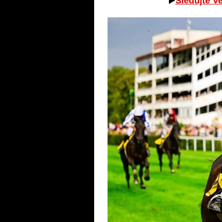
▶️
Sledujte V