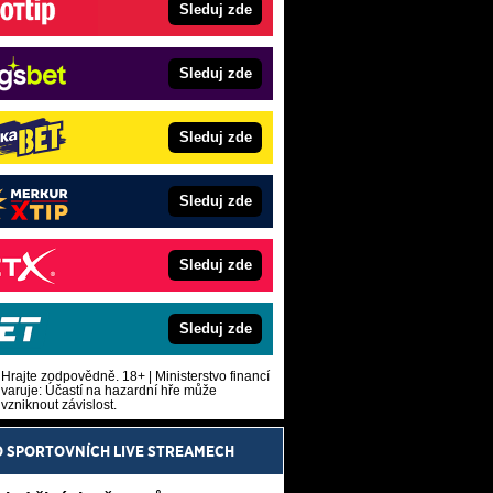
Sleduj zde
Sleduj zde
Sleduj zde
Sleduj zde
Sleduj zde
Sleduj zde
Hrajte zodpovědně. 18+ | Ministerstvo financí
varuje: Účastí na hazardní hře může
vzniknout závislost.
O SPORTOVNÍCH LIVE STREAMECH