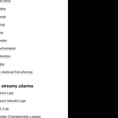
lní tenis
tihy
orty
rbal
ker
ooker
chvolejbal
dminton
gby
 sledovat živé přenosy
e streamy zdarma
ance Liga
nce Národní Liga
L Cup
ooker Championship League