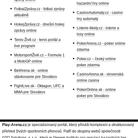
hazardní hry online
FotbalZprávy.cz - fotbal zprávy
CasinoAutomaty.cz - casino
aktuálně
hry automaty
HokejZprávy.cz - dnešní hokej
Loterie-tikety.cz - loterie a
zprávy online
losy online
Tenis-Živě.cz - tenis portál a
PokerArena.cz - poker online
live program
zdarma
MotorsportŽivě.cz – Formule 1
Poker.cz – český online
a MotoGP online
poker zdarma
BetArena.sk - online
CasinoArena.sk - slovenská
stávkovanie pre Slovákov
online casina
FightLive.sk - Oktagon, UFC a
PokerOnline.sk - online
MMA pre Slovákov
poker pre Slovákov
Play-Arena.cz
je specializovaný portál, který přináší komplexní a strukturovaný
přehled živých sportovních přenosů. Patří do skupiny webů společnosti
GTO Solutions, s. r. o., která je členem
Institutu pro regulaci hazardních her