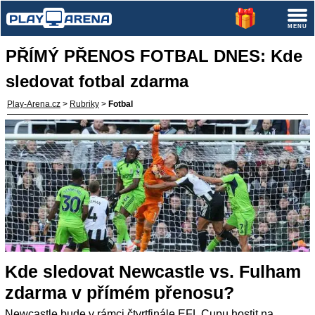
PŘÍMÝ PŘENOS FOTBAL DNES: Kde
sledovat fotbal zdarma
Play-Arena.cz
>
Rubriky
>
Fotbal
Kde sledovat Newcastle vs. Fulham
zdarma v přímém přenosu?
Newcastle bude v rámci čtvrtfinále EFL Cupu hostit na