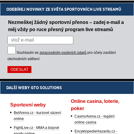
ODEBÍREJ NOVINKY ZE SVĚTA SPORTOVNÍCH LIVE STREAMŮ
Nezmeškej žádný sportovní přenos – zadej e-mail a
měj vždy po ruce přesný program live streamů
Souhlasím se
zpracováním osobních údajů
pro účely zasílání
obchodních sdělení
DALŠÍ WEBY GTO SOLUTIONS
Online casina, loterie,
Sportovní weby
poker
BetArena.cz - kurzové sázení
CasinoArena.cz - legální
online
online casina
FightLive.cz - MMA a bojové
EncyklopedieHazardu.cz -
sporty online