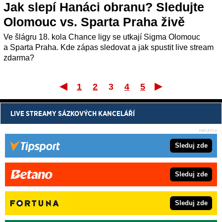
Jak slepí Hanáci obranu? Sledujte
Olomouc vs. Sparta Praha živě
Ve šlágru 18. kola Chance ligy se utkají Sigma Olomouc
a Sparta Praha. Kde zápas sledovat a jak spustit live stream
zdarma?
1
2
3
4
5
První
Posle
LIVE STREAMY SÁZKOVÝCH KANCELÁŘÍ
Sleduj zde
Sleduj zde
Sleduj zde