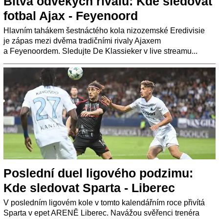
Bitva odvěkých rivalů: Kde sledovat
fotbal Ajax - Feyenoord
Hlavním tahákem šestnáctého kola nizozemské Eredivisie
je zápas mezi dvěma tradičními rivaly Ajaxem
a Feyenoordem. Sledujte De Klassieker v live streamu...
Poslední duel ligového podzimu:
Kde sledovat Sparta - Liberec
V posledním ligovém kole v tomto kalendářním roce přivítá
Sparta v epet ARENĚ Liberec. Navážou svěřenci trenéra