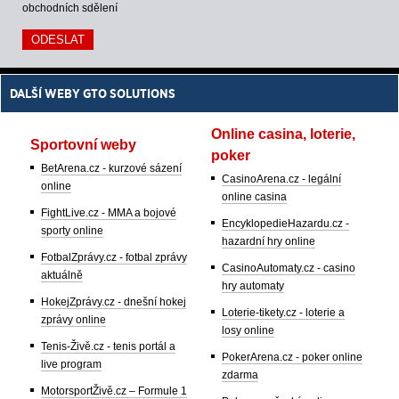
obchodních sdělení
DALŠÍ WEBY GTO SOLUTIONS
Online casina, loterie,
Sportovní weby
poker
BetArena.cz - kurzové sázení
CasinoArena.cz - legální
online
online casina
FightLive.cz - MMA a bojové
EncyklopedieHazardu.cz -
sporty online
hazardní hry online
FotbalZprávy.cz - fotbal zprávy
CasinoAutomaty.cz - casino
aktuálně
hry automaty
HokejZprávy.cz - dnešní hokej
Loterie-tikety.cz - loterie a
zprávy online
losy online
Tenis-Živě.cz - tenis portál a
PokerArena.cz - poker online
live program
zdarma
MotorsportŽivě.cz – Formule 1