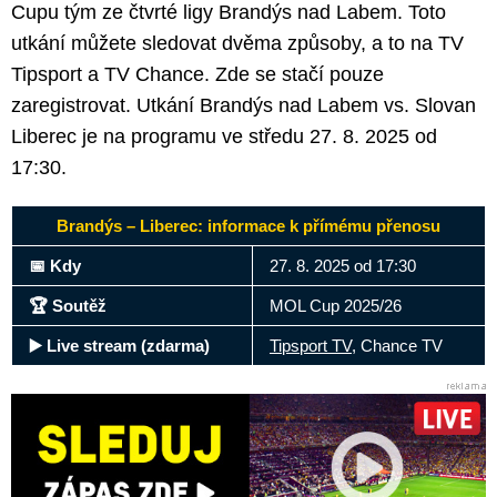
Cupu tým ze čtvrté ligy Brandýs nad Labem. Toto
utkání můžete sledovat dvěma způsoby, a to na TV
Tipsport a TV Chance. Zde se stačí pouze
zaregistrovat. Utkání Brandýs nad Labem vs. Slovan
Liberec je na programu ve středu 27. 8. 2025 od
17:30.
Brandýs – Liberec: informace k přímému přenosu
📅 Kdy
27. 8. 2025 od 17:30
🏆 Soutěž
MOL Cup 2025/26
▶️ Live stream (zdarma)
Tipsport TV
, Chance TV