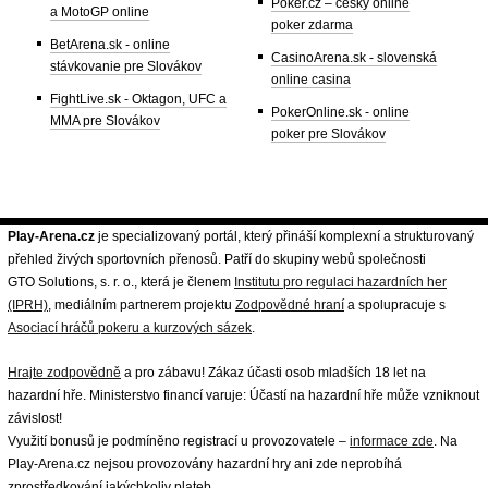
Poker.cz – český online
a MotoGP online
poker zdarma
BetArena.sk - online
CasinoArena.sk - slovenská
stávkovanie pre Slovákov
online casina
FightLive.sk - Oktagon, UFC a
PokerOnline.sk - online
MMA pre Slovákov
poker pre Slovákov
Play-Arena.cz
je specializovaný portál, který přináší komplexní a strukturovaný
přehled živých sportovních přenosů. Patří do skupiny webů společnosti
GTO Solutions, s. r. o., která je členem
Institutu pro regulaci hazardních her
(IPRH)
, mediálním partnerem projektu
Zodpovědné hraní
a spolupracuje s
Asociací hráčů pokeru a kurzových sázek
.
Hrajte zodpovědně
a pro zábavu! Zákaz účasti osob mladších 18 let na
hazardní hře. Ministerstvo financí varuje: Účastí na hazardní hře může vzniknout
závislost!
Využití bonusů je podmíněno registrací u provozovatele –
informace zde
. Na
Play-Arena.cz nejsou provozovány hazardní hry ani zde neprobíhá
zprostředkování jakýchkoliv plateb.