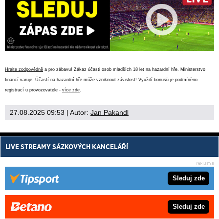
Hrajte zodpovědně
a pro zábavu! Zákaz účasti osob mladších 18 let na hazardní hře. Ministerstvo
financí varuje: Účastí na hazardní hře může vzniknout závislost! Využití bonusů je podmíněno
registrací u provozovatele -
více zde
.
27.08.2025 09:53
| Autor:
Jan Pakandl
LIVE STREAMY SÁZKOVÝCH KANCELÁŘÍ
Sleduj zde
Sleduj zde