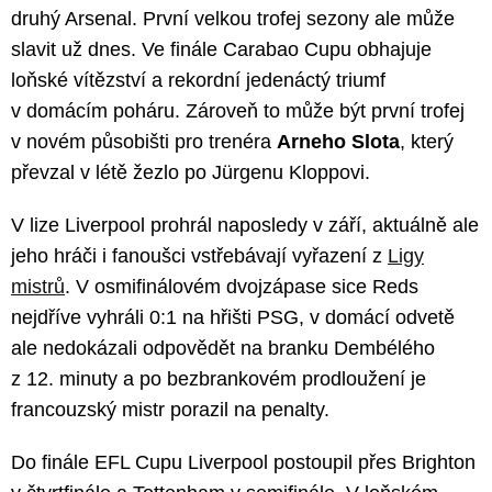
druhý Arsenal. První velkou trofej sezony ale může
slavit už dnes. Ve finále Carabao Cupu obhajuje
loňské vítězství a rekordní jedenáctý triumf
v domácím poháru. Zároveň to může být první trofej
v novém působišti pro trenéra
Arneho Slota
, který
převzal v létě žezlo po Jürgenu Kloppovi.
V lize Liverpool prohrál naposledy v září, aktuálně ale
jeho hráči i fanoušci vstřebávají vyřazení z
Ligy
mistrů
. V osmifinálovém dvojzápase sice Reds
nejdříve vyhráli 0:1 na hřišti PSG, v domácí odvetě
ale nedokázali odpovědět na branku Dembélého
z 12. minuty a po bezbrankovém prodloužení je
francouzský mistr porazil na penalty.
Do finále EFL Cupu Liverpool postoupil přes Brighton