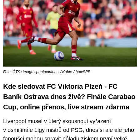
Foto: ČTK / imago sportfotodienst / Kobie Abott/SPP
Kde sledovat FC Viktoria Plzeň - FC
Baník Ostrava dnes živě? Finále Carabao
Cup, online přenos, live stream zdarma
Liverpool musel v úterý skousnout vyřazení
v osmifinále Ligy mistrů od PSG, dnes si ale ale jeho
fanoušci mohou spravit náladu ziskem první velké