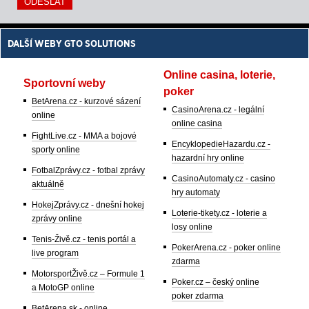
DALŠÍ WEBY GTO SOLUTIONS
Online casina, loterie,
Sportovní weby
poker
BetArena.cz - kurzové sázení
CasinoArena.cz - legální
online
online casina
FightLive.cz - MMA a bojové
EncyklopedieHazardu.cz -
sporty online
hazardní hry online
FotbalZprávy.cz - fotbal zprávy
CasinoAutomaty.cz - casino
aktuálně
hry automaty
HokejZprávy.cz - dnešní hokej
Loterie-tikety.cz - loterie a
zprávy online
losy online
Tenis-Živě.cz - tenis portál a
PokerArena.cz - poker online
live program
zdarma
MotorsportŽivě.cz – Formule 1
Poker.cz – český online
a MotoGP online
poker zdarma
BetArena.sk - online