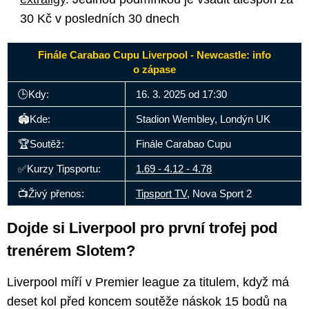
30 Kč v posledních 30 dnech
Finále Carabao Cupu Liverpool - Newcastle: info
o zápase
🕒Kdy:
16. 3. 2025 od 17:30
🏟️Kde:
Stadion Wembley, Londýn UK
🏆Soutěž:
Finále Carabao Cupu
✅Kurzy Tipsportu:
1.69 - 4.12 - 4.78
📺Živý přenos:
Tipsport TV,
Nova Sport 2
Dojde si Liverpool pro první trofej pod
trenérem Slotem?
Liverpool míří v Premier league za titulem, když má
deset kol před koncem soutěže náskok 15 bodů na