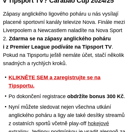
v Tipsport TV? Carabao Cup 2024/25
Zápasy anglického ligového poháru u nás vysílají
placené sportovní kanály televize Nova. Finále mezi
Liverpoolem a Newcastlem naladíte na Nova Sport
2.
Zdarma se na zápasy anglického poháru
i z Premier League podíváte na Tipsport TV
.
Pokud na Tipsportu ještě nemáte účet, stačí několik
snadných a rychlých kroků.
KLIKNĚTE SEM a zaregistrujte
se na
Tipsportu.
Po dokončení registrace
obdržíte bonus 300 Kč
.
Nyní můžete sledovat nejen všechna utkání
anglického poháru a ligy ale také desítky streamů
z ostatních sportů včetně play-off
hokejové
extraligy
. Jedinou podmínkou je vsadit alespoň za