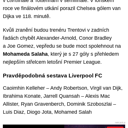
v čtvrtfinále a Tottenham v semifinále. V loňském
roce ve finálovém utkání porazil Chelsea gólem van
Dijka ve 118. minutě.
Kvůli zranění budou trenéru Trentovi v zadních
řadách chybět Alexander-Arnold, Conor Bradley
a Joe Gomez, vepředu se bude moct spolehnout na
Mohameda Salaha
, který je s 27 góly s přehledem
nejlepším střelcem letošní Premier League.
Pravděpodobná sestava Liverpool FC
Caoimhin Kelleher – Andy Robertson, Virgil van Dijk,
Ibrahima Konate, Jarrell Quansah – Alexis Mac
Allister, Ryan Gravenberch, Dominik Szoboszlai –
Luis Diaz, Diogo Jota, Mohamed Salah