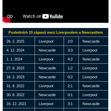
Posledních 10 zápasů mezi Liverpoolem a Newcastlem
26. 2. 2025
Liverpool
2:0
Newcastle
4. 12. 2024
Newcastle
3:3
Liverpool
1. 1. 2024
Liverpool
4:2
Newcastle
27. 8. 2023
Newcastle
1:2
Liverpool
18. 2. 2023
Newcastle
0:2
Liverpool
31. 8. 2022
Liverpool
2:1
Newcastle
30. 8. 2022
Newcastle
0:1
Liverpool
16. 12. 2021
Liverpool
3:1
Newcastle