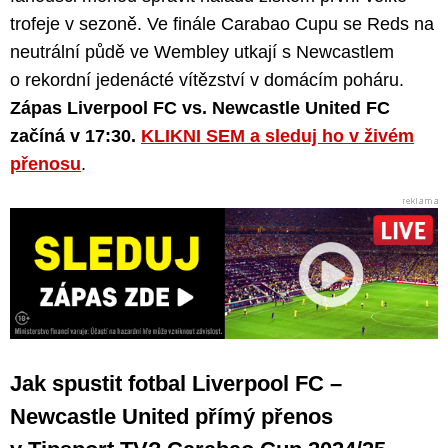
trofeje v sezoně. Ve finále Carabao Cupu se Reds na
neutrální půdě ve Wembley utkají s Newcastlem
o rekordní jedenácté vítězství v domácím poháru.
Zápas Liverpool FC vs. Newcastle United FC
začíná v 17:30.
KLIKNI SEM a sleduj ho v živém
přenosu
.
Jak spustit fotbal Liverpool FC –
Newcastle United přímý přenos