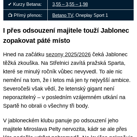
✔ Kurzy Betana:
3,55 – 3,55 – 1,98
📺 Přímý přenos:
Betano TV
, Oneplay Sport 1
I přes odsouzení majitele touží Jablonec
zopakovat páté místo
Hned na začátku
sezony 2025/2026
čeká Jablonec
těžká zkouška. Na Střelnici zavítá pražská Sparta,
které se minulý ročník vůbec nevyvedl. To ale nic
nemění na tom, že i letos má jen ty nejvyšší ambice.
Severočeši však vědí, že letenský gigant není
neporazitelný – v posledním vzájemném utkání na
Spartě ho obrali o všechny tři body.
V jabloneckém klubu panuje po odsouzení jeho
majitele Miroslava Pelty nervozita, kádr se ale přes