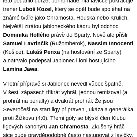
léto podařilo udržet pohromadě. Na lavičce pokračuje
trenér
Luboš Kozel
, který se opět bude spoléhat na
známé tváře jako Chramosta, Houska nebo Krulich.
Největší ztrátou jabloneckého kádru byl odchod
Dominika Hollého
právě do Sparty. Nově ale přišli
Samuel Lavrinčík
(Ružomberok),
Nassim Innocenti
(Košice),
Lukáš Penxa
(na hostování ze Sparty)
a natrvalo podepsal Jablonec i loni hostujícího
Lamina Jawa
.
V letní přípravě si Jablonec nevedl vůbec špatně.
V šesti zápasech třikrát vyhrál, jednou remizoval (a
prohrál na penalty) a dvakrát prohrál. Že jsou
Severočeši na start ligy připraveni, ukázala generálka
proti Žižkovu (4:0). Třemi góly se blýskl člen Klubu
ligových kanonýrů
Jan Chramosta
. Zkušený hráč
sice bude pravděpodobně často nastupovat z lavičky,