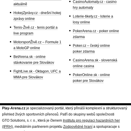
CasinoAutomaty.cz - casino
aktuálně
hry automaty
HokejZprávy.cz - dnešní hokej
Loterie-tikety.cz - loterie a
zprávy online
losy online
Tenis-Živě.cz - tenis portál a
PokerArena.cz - poker online
live program
zdarma
MotorsportŽivě.cz – Formule 1
Poker.cz – český online
a MotoGP online
poker zdarma
BetArena.sk - online
CasinoArena.sk - slovenská
stávkovanie pre Slovákov
online casina
FightLive.sk - Oktagon, UFC a
PokerOnline.sk - online
MMA pre Slovákov
poker pre Slovákov
Play-Arena.cz
je specializovaný portál, který přináší komplexní a strukturovaný
přehled živých sportovních přenosů. Patří do skupiny webů společnosti
GTO Solutions, s. r. o., která je členem
Institutu pro regulaci hazardních her
(IPRH)
, mediálním partnerem projektu
Zodpovědné hraní
a spolupracuje s