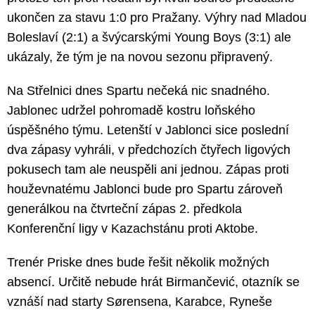
ukončen za stavu 1:0 pro Pražany. Výhry nad Mladou
Boleslaví (2:1) a švýcarskými Young Boys (3:1) ale
ukázaly, že tým je na novou sezonu připravený.
Na Střelnici dnes Spartu nečeká nic snadného.
Jablonec udržel pohromadě kostru loňského
úspěšného týmu. Letenští v Jablonci sice poslední
dva zápasy vyhráli, v předchozích čtyřech ligových
pokusech tam ale neuspěli ani jednou. Zápas proti
houževnatému Jablonci bude pro Spartu zároveň
generálkou na čtvrteční zápas 2. předkola
Konferenční ligy v Kazachstánu proti Aktobe.
Trenér Priske dnes bude řešit několik možných
absencí. Určitě nebude hrát Birmančević, otazník se
vznáší nad starty Sørensena, Karabce, Ryneše