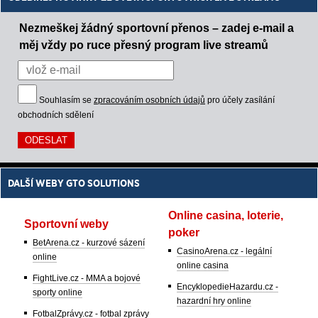
Nezmeškej žádný sportovní přenos – zadej e-mail a
měj vždy po ruce přesný program live streamů
Souhlasím se
zpracováním osobních údajů
pro účely zasílání
obchodních sdělení
DALŠÍ WEBY GTO SOLUTIONS
Online casina, loterie,
Sportovní weby
poker
BetArena.cz - kurzové sázení
CasinoArena.cz - legální
online
online casina
FightLive.cz - MMA a bojové
EncyklopedieHazardu.cz -
sporty online
hazardní hry online
FotbalZprávy.cz - fotbal zprávy