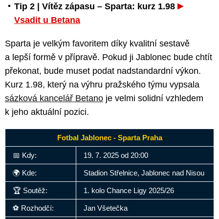
Tip 2 | Vítěz zápasu – Sparta: kurz 1.98
Vsadit u Betana
Sparta je velkým favoritem díky kvalitní sestavě
a lepší formě v přípravě. Pokud ji Jablonec bude chtít
překonat, bude muset podat nadstandardní výkon.
Kurz 1.98, který na výhru pražského týmu vypsala
sázková kancelář Betano
je velmi solidní vzhledem
k jeho aktuální pozici.
Fotbal Jablonec - Sparta Praha
📅 Kdy:
19. 7. 2025 od 20:00
🌍 Kde:
Stadion Střelnice, Jablonec nad Nisou
🏆 Soutěž:
1. kolo Chance Ligy 2025/26
⚽ Rozhodčí:
Jan Všetečka