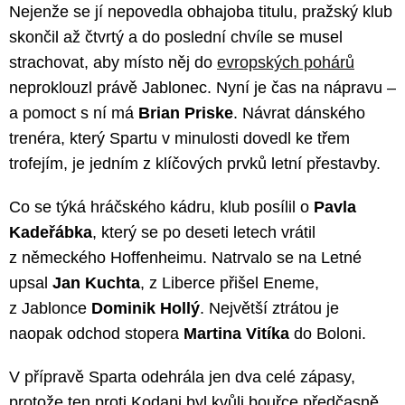
Nejenže se jí nepovedla obhajoba titulu, pražský klub
skončil až čtvrtý a do poslední chvíle se musel
strachovat, aby místo něj do
evropských pohárů
neproklouzl právě Jablonec. Nyní je čas na nápravu –
a pomoct s ní má
Brian Priske
. Návrat dánského
trenéra, který Spartu v minulosti dovedl ke třem
trofejím, je jedním z klíčových prvků letní přestavby.
Co se týká hráčského kádru, klub posílil o
Pavla
Kadeřábka
, který se po deseti letech vrátil
z německého Hoffenheimu. Natrvalo se na Letné
upsal
Jan Kuchta
, z Liberce přišel Eneme,
z Jablonce
Dominik Hollý
. Největší ztrátou je
naopak odchod stopera
Martina Vitíka
do Boloni.
V přípravě Sparta odehrála jen dva celé zápasy,
protože ten proti Kodani byl kvůli bouřce předčasně