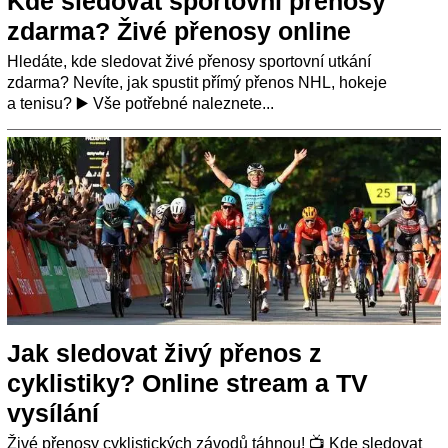
Kde sledovat sportovní přenosy
zdarma? Živé přenosy online
Hledáte, kde sledovat živé přenosy sportovní utkání
zdarma? Nevíte, jak spustit přímý přenos NHL, hokeje
a tenisu? ▶️ Vše potřebné naleznete...
Jak sledovat živý přenos z
cyklistiky? Online stream a TV
vysílání
Živé přenosy cyklistických závodů táhnou! 📺 Kde sledovat