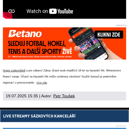
Hrajte zodpovědně
a pro zábavu! Zákaz účasti osob mladších 18 let na hazardní hře. Ministerstvo
financí varuje: Účastí na hazardní hře může vzniknout závislost! Využití bonusů je podmíněno
registrací u provozovatele -
více zde
.
19.07.2025 15:35
| Autor:
Petr Toušek
LIVE STREAMY SÁZKOVÝCH KANCELÁŘÍ