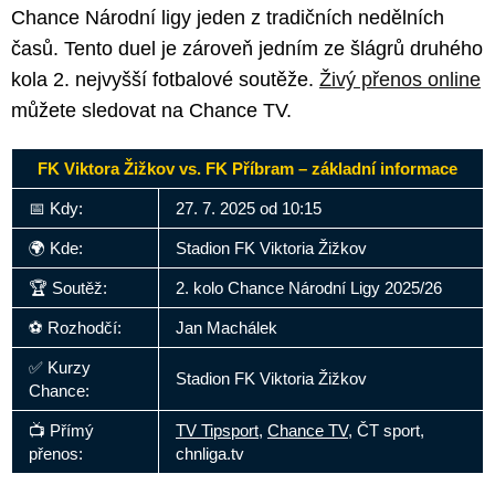
Chance Národní ligy jeden z tradičních nedělních
časů. Tento duel je zároveň jedním ze šlágrů druhého
kola 2. nejvyšší fotbalové soutěže.
Živý přenos online
můžete sledovat na Chance TV.
FK Viktora Žižkov vs. FK Příbram – základní informace
📅 Kdy:
27. 7. 2025 od 10:15
🌍 Kde:
Stadion FK Viktoria Žižkov
🏆 Soutěž:
2. kolo Chance Národní Ligy 2025/26
⚽ Rozhodčí:
Jan Machálek
✅ Kurzy
Stadion FK Viktoria Žižkov
Chance:
📺 Přímý
TV Tipsport
,
Chance TV,
ČT sport,
přenos:
chnliga.tv