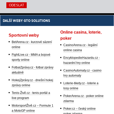
DALŠÍ WEBY GTO SOLUTIONS
Online casina, loterie,
Sportovní weby
poker
BetArena.cz - kurzové sázení
CasinoArena.cz - legální
online
online casina
FightLive.cz - MMA a bojové
EncyklopedieHazardu.cz -
sporty online
hazardní hry online
FotbalZprávy.cz - fotbal zprávy
CasinoAutomaty.cz - casino
aktuálně
hry automaty
HokejZprávy.cz - dnešní hokej
Loterie-tikety.cz - loterie a
zprávy online
losy online
Tenis-Živě.cz - tenis portál a
PokerArena.cz - poker online
live program
zdarma
MotorsportŽivě.cz – Formule 1
Poker.cz – český online
a MotoGP online
poker zdarma