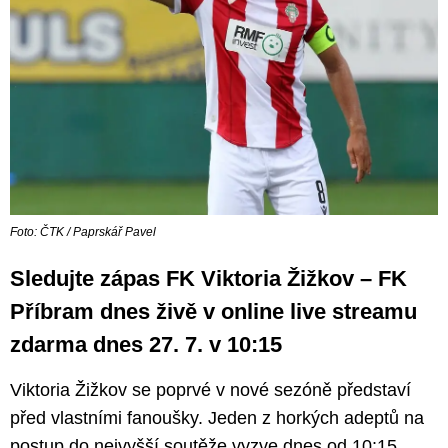
Foto: ČTK / Paprskář Pavel
Sledujte zápas FK Viktoria Žižkov – FK
Příbram dnes živě v online live streamu
zdarma dnes 27. 7. v 10:15
Viktoria Žižkov se poprvé v nové sezóně představí
před vlastními fanoušky. Jeden z horkých adeptů na
postup do nejvyšší soutěže vyzve dnes od 10:15