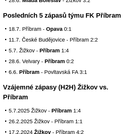
28.6.
Mladá Boleslav
- Žižkov 3:2
Posledních 5 zápasů týmu FK Příbram
18.7. Příbram -
Opava
0:1
11.7. České Budějovice - Příbram 2:2
5.7. Žižkov -
Příbram
1:4
28.6. Velvary -
Příbram
0:2
6.6.
Příbram
- Povltavská FA 3:1
Vzájemné zápasy (H2H) Žižkov vs.
Příbram
5.7.2025 Žižkov -
Příbram
1:4
26.2.2025 Žižkov - Příbram 1:1
17.2.2024
Žižkov
- Příbram 4:2