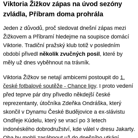
Viktoria Žižkov zápas na úvod sezóny
zvládla, Příbram doma prohrála
Jeden z důvodů, proč sledovat dnešní zápas mezi
Žižkovem a Příbramí hledejme na soupisce domácí
Viktorie. Tradiční pražský klub totiž v posledním
období přivedl
několik zvučných posil
, které by
měly už dnes vyběhnout na trávník.
Viktoria Žižkov se netají ambicemi postoupit do
1.
české fotbalové soutěže - Chance ligy
. I proto vedení
před teprve pár dny přivedlo někdejší české
reprezentanty, útočníka Zdeňka Ondráška, který
skončil v Dynamu České Budějovice a ex-slávistu
Ondřeje Kúdelu, který se vrací po 3 letech
indonéského dobrodružství, kde válel v dresu Jakarty.
Oba by mohli zasáhnout už do dnešního utkání.