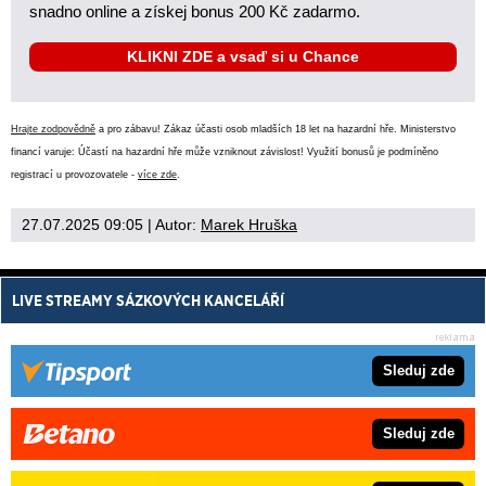
snadno online a získej bonus 200 Kč zadarmo.
KLIKNI ZDE a vsaď si u Chance
Hrajte zodpovědně
a pro zábavu! Zákaz účasti osob mladších 18 let na hazardní hře. Ministerstvo
financí varuje: Účastí na hazardní hře může vzniknout závislost! Využití bonusů je podmíněno
registrací u provozovatele -
více zde
.
27.07.2025 09:05
| Autor:
Marek Hruška
LIVE STREAMY SÁZKOVÝCH KANCELÁŘÍ
Sleduj zde
Sleduj zde