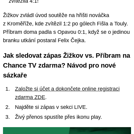
zvítězila 4:1!
Žižkov zvládl úvod soutěže na hřišti nováčka
z Kroměříže, kde zvítězil 1:2 po gólech Fišla a Touly.
Příbram doma padla s Opavou 0:1, když se o jedinou
branku utkání postaral Felix Čejka.
Jak sledovat zápas Žižkov vs. Příbram na
Chance TV zdarma? Návod pro nové
sázkaře
Založte si účet a dokončete online registraci
zdarma ZDE
.
Najděte si zápas v sekci LIVE.
Živý přenos spustíte přes ikonu play.