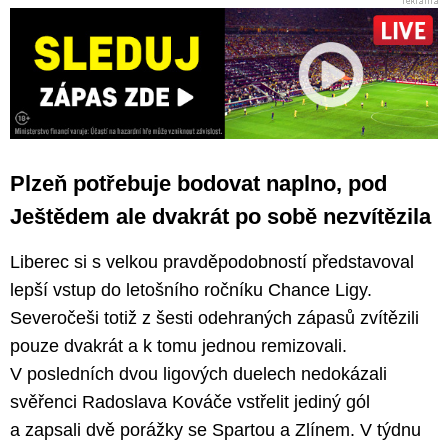
Plzeň potřebuje bodovat naplno, pod
Ještědem ale dvakrát po sobě nezvítězila
Liberec si s velkou pravděpodobností představoval
lepší vstup do letošního ročníku Chance Ligy.
Severočeši totiž z šesti odehraných zápasů zvítězili
pouze dvakrát a k tomu jednou remizovali.
V posledních dvou ligových duelech nedokázali
svěřenci Radoslava Kováče vstřelit jediný gól
a zapsali dvě porážky se Spartou a Zlínem. V týdnu