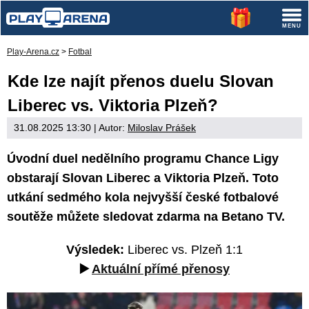
Play-Arena.cz
>
Fotbal
Kde lze najít přenos duelu Slovan
Liberec vs. Viktoria Plzeň?
31.08.2025 13:30
| Autor:
Miloslav Prášek
Úvodní duel nedělního programu Chance Ligy
obstarají Slovan Liberec a Viktoria Plzeň. Toto
utkání sedmého kola nejvyšší české fotbalové
soutěže můžete sledovat zdarma na Betano TV.
Výsledek:
Liberec vs. Plzeň 1:1
▶️
Aktuální přímé přenosy