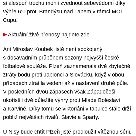
si alespoň trochu mohli zvednout sebevědomí díky
výhře 6:0 proti Brandýsu nad Labem v rámci MOL
Cupu.
Aktuální živé přenosy najdete zde
Ani Miroslav Koubek jistě není spokojený
s dosavadním průběhem sezony nejvyšší české
fotbalové soutěže. Plzeň zaznamenala dvě zbytečné
ztráty bodů proti Jablonci a Slovácku, když v obou
případech ztratila vedení až v nastavení druhé půle.
V posledních dvou zápasech však Západočeši
ukořistili dvě důležité výhry proti Mladé Boleslavi
a Karviné. Díky tomu se viktoriáni v tabulce stále drží
poblíž největších rivalů, Slavie a Sparty.
U Nisy bude chtít Plzeň jistě prodloužit vítěznou sérii.