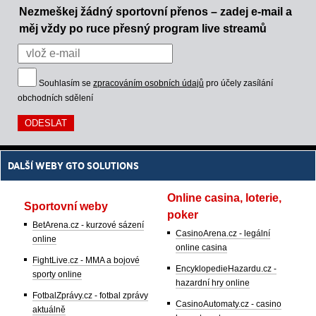
Nezmeškej žádný sportovní přenos – zadej e-mail a
měj vždy po ruce přesný program live streamů
Souhlasím se
zpracováním osobních údajů
pro účely zasílání
obchodních sdělení
DALŠÍ WEBY GTO SOLUTIONS
Online casina, loterie,
Sportovní weby
poker
BetArena.cz - kurzové sázení
CasinoArena.cz - legální
online
online casina
FightLive.cz - MMA a bojové
EncyklopedieHazardu.cz -
sporty online
hazardní hry online
FotbalZprávy.cz - fotbal zprávy
CasinoAutomaty.cz - casino
aktuálně