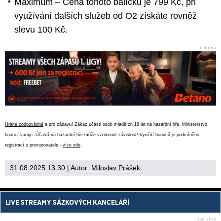
Maximum – Cena tohoto balíčku je 799 Kč, při
využívání dalších služeb od O2 získáte rovněž
slevu 100 Kč.
Hrajte zodpovědně
a pro zábavu! Zákaz účasti osob mladších 18 let na hazardní hře. Ministerstvo
financí varuje: Účastí na hazardní hře může vzniknout závislost! Využití bonusů je podmíněno
registrací u provozovatele -
více zde
.
31.08.2025 13:30
| Autor:
Miloslav Prášek
LIVE STREAMY SÁZKOVÝCH KANCELÁŘÍ