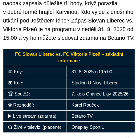
naopak zapsala důležité tři body, když porazila
v dobré formě hrající Karvinou. Kdo vyjde z dnešního
utkání pod Ještědem lépe? Zápas Slovan Liberec vs.
Viktoria Plzeň je na programu v neděli 31. 8. 2025 od
15:00 a vy ho můžete sledovat zdarma na Betano TV.
FC Slovan Liberec vs. FC Viktoria Plzeň – základní
informace
📅 Kdy:
31. 8. 2025 od 15:00
🌍 Kde:
Stadion U Nisy, Liberec
🏆 Soutěž:
7. kolo Chance Ligy 2025/26
⚽ Rozhodčí:
Karel Rouček
▶️ Live stream (zdarma)
Betano TV
📺 Živě v televizi (placené)
Oneplay Sport 1