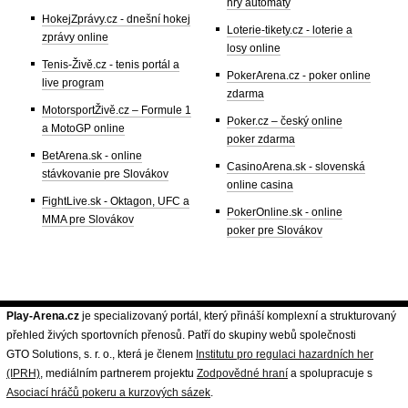
hry automaty
HokejZprávy.cz - dnešní hokej
Loterie-tikety.cz - loterie a
zprávy online
losy online
Tenis-Živě.cz - tenis portál a
PokerArena.cz - poker online
live program
zdarma
MotorsportŽivě.cz – Formule 1
Poker.cz – český online
a MotoGP online
poker zdarma
BetArena.sk - online
CasinoArena.sk - slovenská
stávkovanie pre Slovákov
online casina
FightLive.sk - Oktagon, UFC a
PokerOnline.sk - online
MMA pre Slovákov
poker pre Slovákov
Play-Arena.cz
je specializovaný portál, který přináší komplexní a strukturovaný
přehled živých sportovních přenosů. Patří do skupiny webů společnosti
GTO Solutions, s. r. o., která je členem
Institutu pro regulaci hazardních her
(IPRH)
, mediálním partnerem projektu
Zodpovědné hraní
a spolupracuje s
Asociací hráčů pokeru a kurzových sázek
.