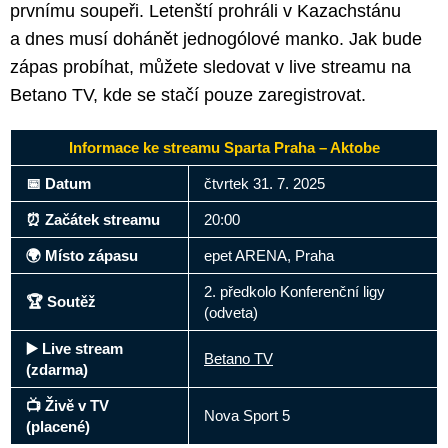
prvnímu soupeři. Letenští prohráli v Kazachstánu
a dnes musí dohánět jednogólové manko. Jak bude
zápas probíhat, můžete sledovat v live streamu na
Betano TV, kde se stačí pouze zaregistrovat.
Informace ke streamu Sparta Praha – Aktobe
📅 Datum
čtvrtek 31. 7. 2025
⏰ Začátek streamu
20:00
🌍 Místo zápasu
epet ARENA, Praha
2. předkolo Konferenční ligy
🏆 Soutěž
(odveta)
▶️ Live stream
Betano TV
(zdarma)
📺 Živě v TV
Nova Sport 5
(placené)