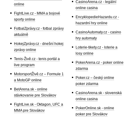
CasinoArena.cz - legální
online
online casina
FightLive.cz - MMA a bojové
EncyklopedieHazardu.cz -
sporty online
hazardní hry online
FotbalZprávy.cz - fotbal zprávy
CasinoAutomaty.cz - casino
aktuálně
hry automaty
HokejZprávy.cz - dnešní hokej
Loterie-tikety.cz - loterie a
zprávy online
losy online
Tenis-Živě.cz - tenis portál a
PokerArena.cz - poker online
live program
zdarma
MotorsportŽivě.cz – Formule 1
Poker.cz – český online
a MotoGP online
poker zdarma
BetArena.sk - online
CasinoArena.sk - slovenská
stávkovanie pre Slovákov
online casina
FightLive.sk - Oktagon, UFC a
PokerOnline.sk - online
MMA pre Slovákov
poker pre Slovákov