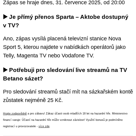
Zápas se hraje dnes, 31. července 2025, od 20:00
▶️ Je přímý přenos Sparta – Aktobe dostupný
v TV?
Ano, zápas vysílá placená televizní stanice Nova
Sport 5, kterou najdete v nabídkách operátorů jako
Telly, Magenta TV nebo Vodafone TV.
▶️ Potřebuji pro sledování live streamů na TV
Betano sázet?
Pro sledování streamů stačí mít na sázkařském kontě
zůstatek nejméně 25 Kč.
Hrajte zodpovědně
a pro zábavu! Zákaz účasti osob mladších 18 let na hazardní hře. Ministerstvo
financí varuje: Účastí na hazardní hře může vzniknout závislost! Využití bonusů je podmíněno
registrací u provozovatele -
více zde
.