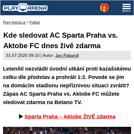
Play-Arena.cz
>
Fotbal
Kde sledovat AC Sparta Praha vs.
Aktobe FC dnes živě zdarma
31.07.2025 09:10
| Autor:
Jan Pakandl
Letenští nezvládli úvodní utkání proti kazašskému
celku dle představ a prohráli 1:2. Povede se jim
na domácím stadionu nepříznivou situaci zvrátit?
Zápas AC Sparta Praha vs. Aktobe FC můžete
sledovat zdarma na Betano TV.
▶️
Sparta Praha – Aktobe ŽIVĚ zdarma