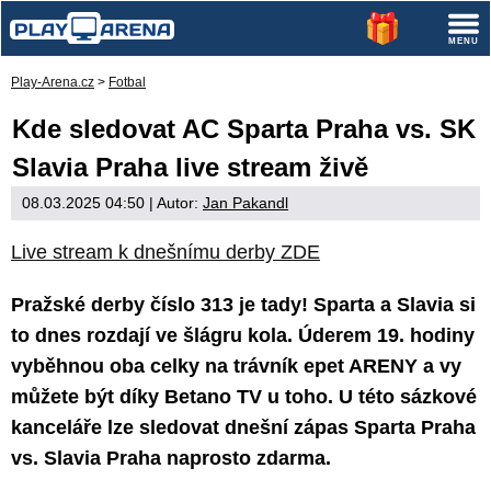
Play-Arena.cz
>
Fotbal
Kde sledovat AC Sparta Praha vs. SK
Slavia Praha live stream živě
08.03.2025 04:50
| Autor:
Jan Pakandl
Live stream k dnešnímu derby ZDE
Pražské derby číslo 313 je tady! Sparta a Slavia si
to dnes rozdají ve šlágru kola. Úderem 19. hodiny
vyběhnou oba celky na trávník epet ARENY a vy
můžete být díky Betano TV u toho. U této sázkové
kanceláře lze sledovat dnešní zápas Sparta Praha
vs. Slavia Praha naprosto zdarma.