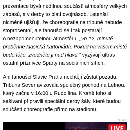
prezentace bývá nedílnou součástí atmosféry velkých
zápasů, a v derby to platí dvojnásob. Letenští
nicméně ujišťují, že choreografie na tribuně nebude
stoprocentní, ale fanoušci se i tak postarají
o nezapomenutelnou atmosféru.
„Ve 12. minutě
proběhne klasická kartoniáda. Pokud na vašem místě
bude fólie, zvedněte ji nad hlavu,“
vyzývají ultras
ostatní příznivce Sparty na sociálních sítích.
Ani fanoušci
Slavie Praha
nechtějí zůstat pozadu.
Tribuna Sever avizovala společný pochod na Letnou,
který začne v 16:00 u Rudolfina. Kromě toho si
sešívaní připravili speciální derby šály, které budou
součástí choreografie přímo na stadionu.