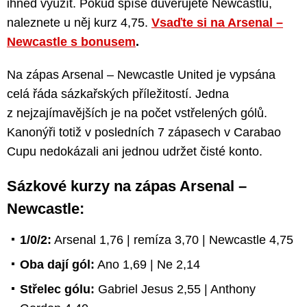
ihned využít. Pokud spíše důvěřujete Newcastlu,
naleznete u něj kurz 4,75.
Vsaďte si na Arsenal –
Newcastle s bonusem
.
Na zápas Arsenal – Newcastle United je vypsána
celá řáda sázkařských příležitostí. Jedna
z nejzajímavějších je na počet vstřelených gólů.
Kanonýři totiž v posledních 7 zápasech v Carabao
Cupu nedokázali ani jednou udržet čisté konto.
Sázkové kurzy na zápas Arsenal –
Newcastle:
1/0/2:
Arsenal 1,76 | remíza 3,70 | Newcastle 4,75
Oba dají gól:
Ano 1,69 | Ne 2,14
Střelec gólu:
Gabriel Jesus 2,55 | Anthony