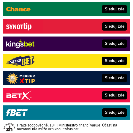
Sleduj zde
Sleduj zde
Sleduj zde
Sleduj zde
Sleduj zde
Sleduj zde
Sleduj zde
Hrajte zodpovědně. 18+ | Ministerstvo financí varuje: Účastí na
hazardní hře může vzniknout závislost.