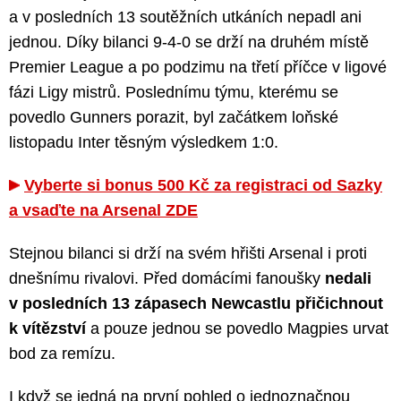
a v posledních 13 soutěžních utkáních nepadl ani
jednou. Díky bilanci 9-4-0 se drží na druhém místě
Premier League a po podzimu na třetí příčce v ligové
fázi Ligy mistrů. Poslednímu týmu, kterému se
povedlo Gunners porazit, byl začátkem loňské
listopadu Inter těsným výsledkem 1:0.
Vyberte si bonus 500 Kč za registraci od Sazky
a vsaďte na Arsenal ZDE
Stejnou bilanci si drží na svém hřišti Arsenal i proti
dnešnímu rivalovi. Před domácími fanoušky
nedali
v posledních 13 zápasech Newcastlu přičichnout
k vítězství
a pouze jednou se povedlo Magpies urvat
bod za remízu.
I když se jedná na první pohled o jednoznačnou