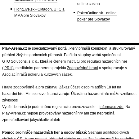
online casina
FightLive.sk - Oktagon, UFC a
PokerOnline.sk - online
MMA pre Slovákov
poker pre Slovákov
Play-Arena.cz
je specializovaný portál, který přináší komplexní a strukturovaný
přehled živých sportovních přenosů. Patří do skupiny webů společnosti
GTO Solutions, s. r. o., která je členem
Institutu pro regulaci hazardních her
(IPRH)
, mediálním partnerem projektu
Zodpovědné hraní
a spolupracuje s
Asociací hráčů pokeru a kurzových sázek
.
Hrajte zodpovědně
a pro zábavu! Zákaz účasti osob mladších 18 let na
hazardní hře. Ministerstvo financí varuje: Účastí na hazardní hře může vzniknout
závislost!
Využití bonusů je podmíněno registrací u provozovatele –
informace zde
. Na
Play-Arena.cz nejsou provozovány hazardní hry ani zde neprobíhá
zprostředkování jakýchkoliv plateb.
Pomoc pro hráče hazardních her a osoby blízké:
Seznam adiktologických
služeb v ČR
,
Mapa pomoci
,
Národní stránky pro snížení nebezpečí hazardního