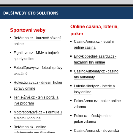
DALŠÍ WEBY GTO SOLUTIONS
Online casina, loterie,
Sportovní weby
poker
BetArena.cz - kurzové sázení
CasinoArena.cz - legální
online
online casina
FightLive.cz - MMA a bojové
EncyklopedieHazardu.cz -
sporty online
hazardní hry online
FotbalZprávy.cz - fotbal zprávy
CasinoAutomaty.cz - casino
aktuálně
hry automaty
HokejZprávy.cz - dnešní hokej
Loterie-tikety.cz - loterie a
zprávy online
losy online
Tenis-Živě.cz - tenis portál a
PokerArena.cz - poker online
live program
zdarma
MotorsportŽivě.cz – Formule 1
Poker.cz – český online
a MotoGP online
poker zdarma
BetArena.sk - online
CasinoArena.sk - slovenská
stávkovanie pre Slovákov