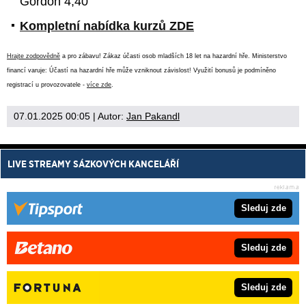
Gordon 4,40
Kompletní nabídka kurzů ZDE
Hrajte zodpovědně
a pro zábavu! Zákaz účasti osob mladších 18 let na hazardní hře. Ministerstvo
financí varuje: Účastí na hazardní hře může vzniknout závislost! Využití bonusů je podmíněno
registrací u provozovatele -
více zde
.
07.01.2025 00:05
| Autor:
Jan Pakandl
LIVE STREAMY SÁZKOVÝCH KANCELÁŘÍ
Sleduj zde
Sleduj zde
Sleduj zde