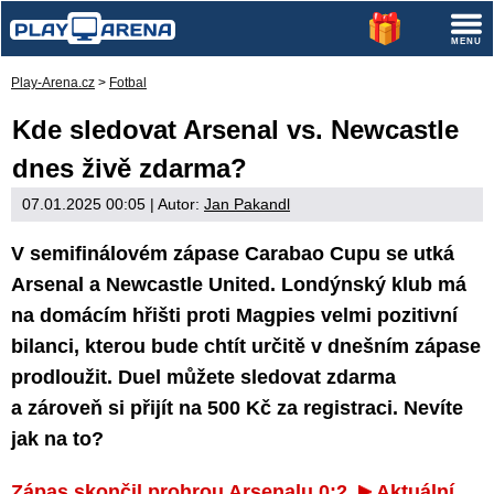
Play-Arena.cz
>
Fotbal
Kde sledovat Arsenal vs. Newcastle
dnes živě zdarma?
07.01.2025 00:05
| Autor:
Jan Pakandl
V semifinálovém zápase Carabao Cupu se utká
Arsenal a Newcastle United. Londýnský klub má
na domácím hřišti proti Magpies velmi pozitivní
bilanci, kterou bude chtít určitě v dnešním zápase
prodloužit. Duel můžete sledovat zdarma
a zároveň si přijít na 500 Kč za registraci. Nevíte
jak na to?
Zápas skončil prohrou Arsenalu 0:2.
Aktuální