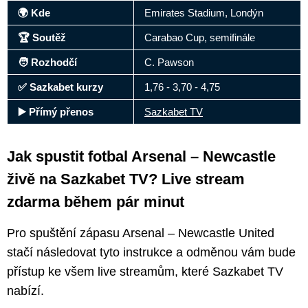
🌍 Kde
Emirates Stadium, Londýn
🏆 Soutěž
Carabao Cup, semifinále
🧑 Rozhodčí
C. Pawson
✅ Sazkabet kurzy
1,76 - 3,70 - 4,75
▶️ Přímý přenos
Sazkabet TV
Jak spustit fotbal Arsenal – Newcastle
živě na Sazkabet TV? Live stream
zdarma během pár minut
Pro spuštění zápasu Arsenal – Newcastle United
stačí následovat tyto instrukce a odměnou vám bude
přístup ke všem live streamům, které Sazkabet TV
nabízí.