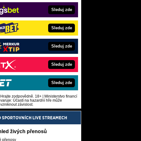
Sleduj zde
Sleduj zde
Sleduj zde
Sleduj zde
Sleduj zde
Hrajte zodpovědně. 18+ | Ministerstvo financí
varuje: Účastí na hazardní hře může
vzniknout závislost.
O SPORTOVNÍCH LIVE STREAMECH
hled živých přenosů
é přenosy