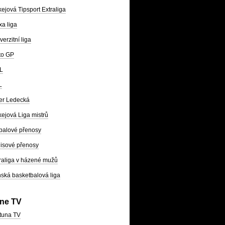
ejová Tipsport Extraliga
a liga
verzitní liga
to GP
L
L
er Ledecká
ejová Liga mistrů
balové přenosy
isové přenosy
raliga v házené mužů
ská basketbalová liga
ine TV
tuna TV