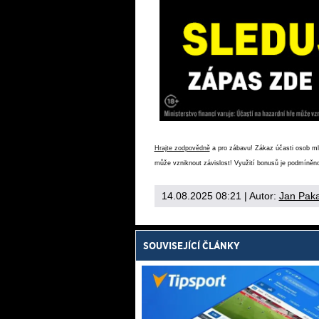
Hrajte zodpovědně
a pro zábavu! Zákaz účasti osob mlad
může vzniknout závislost! Využití bonusů je podmíněno
14.08.2025 08:21
| Autor:
Jan Pak
SOUVISEJÍCÍ ČLÁNKY