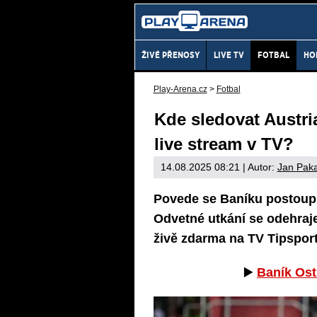
ŽIVÉ PŘENOSY
LIVE TV
FOTBAL
HO
Play-Arena.cz
>
Fotbal
Kde sledovat Austri
live stream v TV?
14.08.2025 08:21
| Autor:
Jan Pak
Povede se Baníku postoupit
Odvetné utkání se odehraje
živě zdarma na TV Tipsport
▶️
Baník Ost