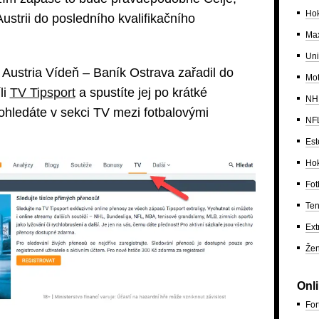
Hok
ustrii do posledního kvalifikačního
Max
Uni
Austria Vídeň – Baník Ostrava zařadil do
Mo
li
TV Tipsport
a spustíte jej po krátké
NH
dohledáte v sekci TV mezi fotbalovými
NF
Est
Hok
Fot
Ten
Ext
Žen
Onl
For