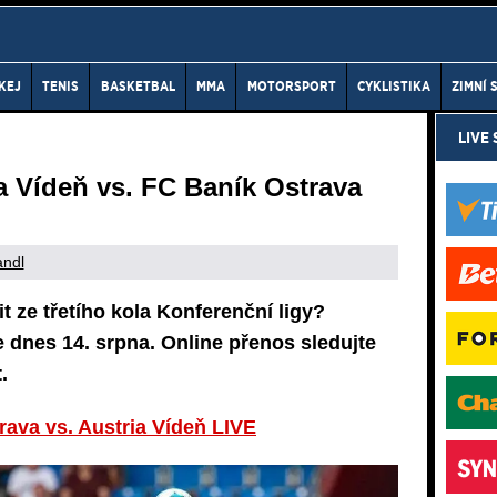
KEJ
TENIS
BASKETBAL
MMA
MOTORSPORT
CYKLISTIKA
ZIMNÍ 
LIVE
a Vídeň vs. FC Baník Ostrava
andl
 ze třetího kola Konferenční ligy?
 dnes 14. srpna. Online přenos sledujte
.
rava vs. Austria Vídeň LIVE