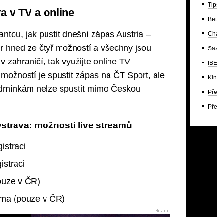
Tip
a v TV a online
Bet
antou, jak pustit dnešní zápas Austria –
Ch
r hned ze čtyř možností a všechny jsou
Saz
 zahraničí, tak využijte
online TV
fBE
í možností je spustit zápas na ČT Sport, ale
Kin
odmínkám nelze spustit mimo Českou
Pře
Pře
Ostrava: možnosti live streamů
istraci
istraci
ouze v ČR)
rma (pouze v ČR)