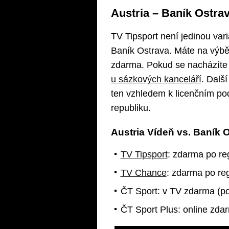
Austria – Baník Ostrav
TV Tipsport není jedinou vari
Baník Ostrava. Máte na výbě
zdarma. Pokud se nacházíte v
u sázkových kanceláří
. Dalš
ten vzhledem k licenčním p
republiku.
Austria Vídeň vs. Baník 
TV Tipsport
: zdarma po reg
TV Chance
: zdarma po reg
ČT Sport: v TV zdarma (p
ČT Sport Plus: online zda