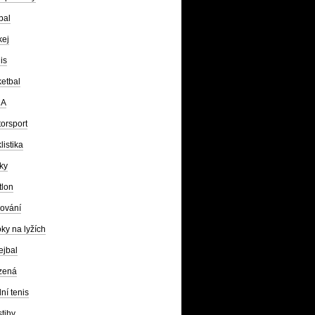
bal
kej
is
etbal
A
orsport
listika
ky
tlon
ování
ky na lyžích
ejbal
zená
lní tenis
tihy