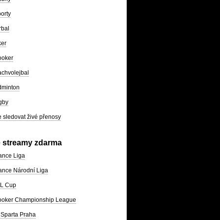
orty
rbal
ker
ooker
chvolejbal
dminton
gby
 sledovat živé přenosy
e streamy zdarma
ance Liga
nce Národní Liga
L Cup
ooker Championship League
Sparta Praha