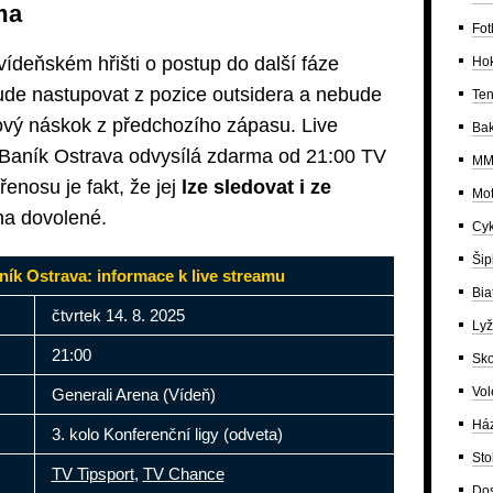
ma
Fot
ídeňském hřišti o postup do další fáze
Ho
ude nastupovat z pozice outsidera a nebude
Ten
lový náskok z předchozího zápasu. Live
Bak
 Baník Ostrava odvysílá zdarma od 21:00 TV
MM
enosu je fakt, že jej
lze sledovat i ze
Mot
na dovolené.
Cyk
Šip
ník Ostrava: informace k live streamu
Bia
čtvrtek 14. 8. 2025
Lyž
21:00
Sko
Vol
Generali Arena (Vídeň)
Há
3. kolo Konferenční ligy (odveta)
Sto
TV Tipsport
,
TV Chance
Dos