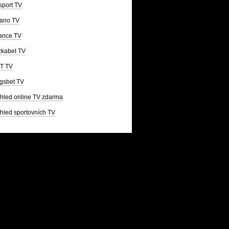
sport TV
ano TV
ance TV
kabet TV
T TV
gsbet TV
hled online TV zdarma
hled sportovních TV