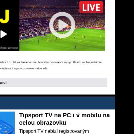
ších 18 let na hazardní hře. Ministerstvo financí varuje: Účastí na hazardní hře
 registrací u provozovatele -
více zde
.
andl
Tipsport TV na PC i v mobilu na
celou obrazovku
Tipsport TV nabízí registrovaným