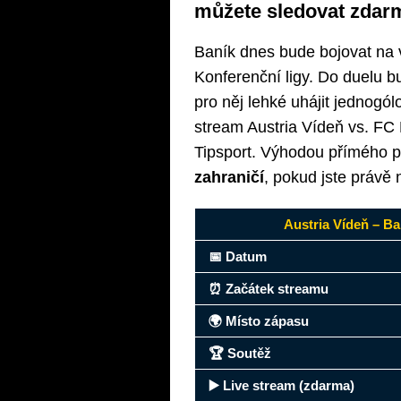
můžete sledovat zdar
Baník dnes bude bojovat na v
Konferenční ligy. Do duelu b
pro něj lehké uhájit jednogó
stream Austria Vídeň vs. FC
Tipsport. Výhodou přímého př
zahraničí
, pokud jste právě 
Austria Vídeň – Ba
📅 Datum
⏰ Začátek streamu
🌍 Místo zápasu
🏆 Soutěž
▶️ Live stream (zdarma)