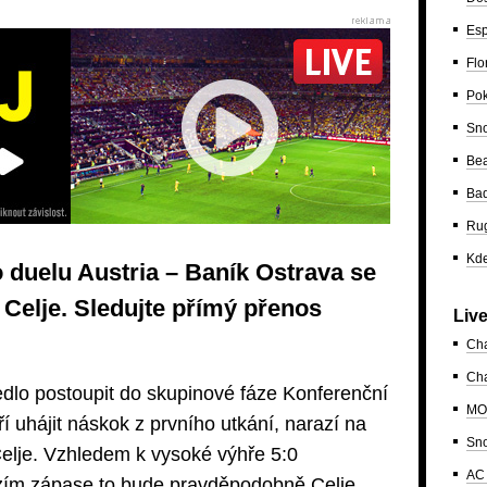
Esp
Flo
Po
Sn
Bea
Ba
Ru
Kde
 duelu Austria – Baník Ostrava se
Celje. Sledujte přímý přenos
Liv
Ch
Cha
edlo postoupit do skupinové fáze Konferenční
MO
í uhájit náskok z prvního utkání, narazí na
Sn
Celje. Vzhledem k vysoké výhře 5:0
AC 
zím zápase to bude pravděpodobně Celje,