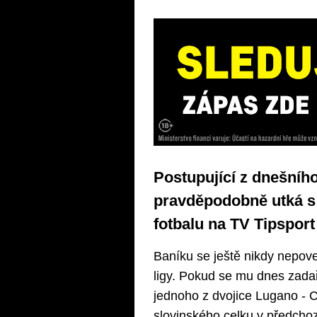
Postupující z dnešního
pravděpodobně utká s 
fotbalu na TV Tipsport
Baníku se ještě nikdy nepov
ligy. Pokud se mu dnes zadař
jednoho z dvojice Lugano - 
slovinského celku v předcho