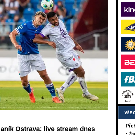
VŠE 
Pře
aník Ostrava: live stream dnes
Živ