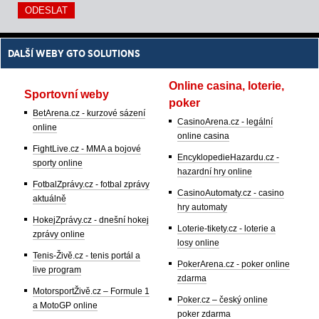
DALŠÍ WEBY GTO SOLUTIONS
Online casina, loterie,
Sportovní weby
poker
BetArena.cz - kurzové sázení
CasinoArena.cz - legální
online
online casina
FightLive.cz - MMA a bojové
EncyklopedieHazardu.cz -
sporty online
hazardní hry online
FotbalZprávy.cz - fotbal zprávy
CasinoAutomaty.cz - casino
aktuálně
hry automaty
HokejZprávy.cz - dnešní hokej
Loterie-tikety.cz - loterie a
zprávy online
losy online
Tenis-Živě.cz - tenis portál a
PokerArena.cz - poker online
live program
zdarma
MotorsportŽivě.cz – Formule 1
Poker.cz – český online
a MotoGP online
poker zdarma