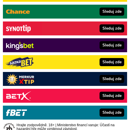
Sleduj zde
Sleduj zde
Sleduj zde
Sleduj zde
Sleduj zde
Sleduj zde
Sleduj zde
Hrajte zodpovědně. 18+ | Ministerstvo financí varuje: Účastí na
hazardní hře může vzniknout závislost.