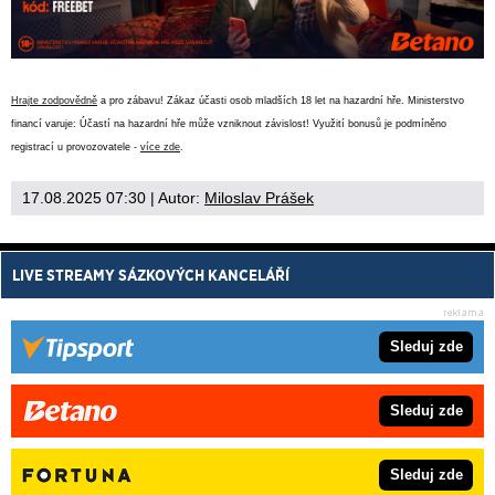
Hrajte zodpovědně
a pro zábavu! Zákaz účasti osob mladších 18 let na hazardní hře. Ministerstvo
financí varuje: Účastí na hazardní hře může vzniknout závislost! Využití bonusů je podmíněno
registrací u provozovatele -
více zde
.
17.08.2025 07:30
| Autor:
Miloslav Prášek
LIVE STREAMY SÁZKOVÝCH KANCELÁŘÍ
Sleduj zde
Sleduj zde
Sleduj zde