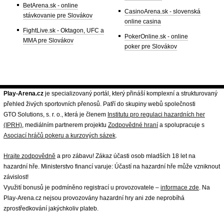
BetArena.sk - online
CasinoArena.sk - slovenská
stávkovanie pre Slovákov
online casina
FightLive.sk - Oktagon, UFC a
PokerOnline.sk - online
MMA pre Slovákov
poker pre Slovákov
Play-Arena.cz
je specializovaný portál, který přináší komplexní a strukturovaný
přehled živých sportovních přenosů. Patří do skupiny webů společnosti
GTO Solutions, s. r. o., která je členem
Institutu pro regulaci hazardních her
(IPRH)
, mediálním partnerem projektu
Zodpovědné hraní
a spolupracuje s
Asociací hráčů pokeru a kurzových sázek
.
Hrajte zodpovědně
a pro zábavu! Zákaz účasti osob mladších 18 let na
hazardní hře. Ministerstvo financí varuje: Účastí na hazardní hře může vzniknout
závislost!
Využití bonusů je podmíněno registrací u provozovatele –
informace zde
. Na
Play-Arena.cz nejsou provozovány hazardní hry ani zde neprobíhá
zprostředkování jakýchkoliv plateb.