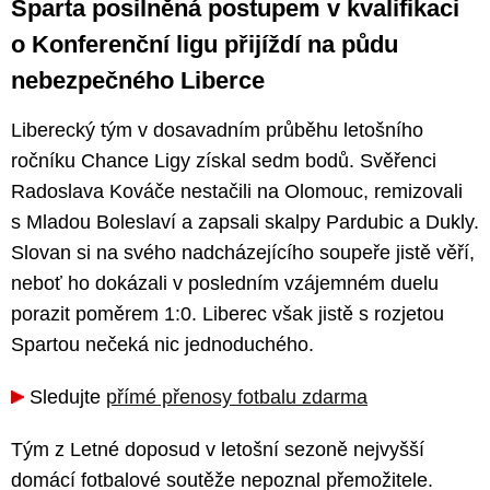
Sparta posilněná postupem v kvalifikaci
o Konferenční ligu přijíždí na půdu
nebezpečného Liberce
Liberecký tým v dosavadním průběhu letošního
ročníku Chance Ligy získal sedm bodů. Svěřenci
Radoslava Kováče nestačili na Olomouc, remizovali
s Mladou Boleslaví a zapsali skalpy Pardubic a Dukly.
Slovan si na svého nadcházejícího soupeře jistě věří,
neboť ho dokázali v posledním vzájemném duelu
porazit poměrem 1:0. Liberec však jistě s rozjetou
Spartou nečeká nic jednoduchého.
Sledujte
přímé přenosy fotbalu zdarma
Tým z Letné doposud v letošní sezoně nejvyšší
domácí fotbalové soutěže nepoznal přemožitele.