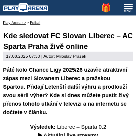
Play-Arena.cz
>
Fotbal
Kde sledovat FC Slovan Liberec – AC
Sparta Praha živě online
17.08.2025 07:30
| Autor:
Miloslav Prášek
Páté kolo Chance Ligy 2025/26 uzavře atraktivní
zápas mezi Slovanem Liberec a pražskou
Spartou. Přidají Letenští další výhru a prodlouží
svou sérii výher? Kde si dnes můžete pustit živý
přenos tohoto utkání v televizi a na internetu se
dočtete v článku.
Výsledek:
Liberec – Sparta 0:2
▶️
Aktuální live streamy