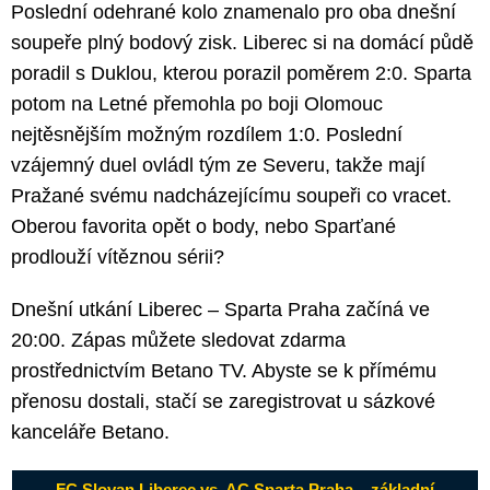
Poslední odehrané kolo znamenalo pro oba dnešní
soupeře plný bodový zisk. Liberec si na domácí půdě
poradil s Duklou, kterou porazil poměrem 2:0. Sparta
potom na Letné přemohla po boji Olomouc
nejtěsnějším možným rozdílem 1:0. Poslední
vzájemný duel ovládl tým ze Severu, takže mají
Pražané svému nadcházejícímu soupeři co vracet.
Oberou favorita opět o body, nebo Sparťané
prodlouží vítěznou sérii?
Dnešní utkání Liberec – Sparta Praha začíná ve
20:00. Zápas můžete sledovat zdarma
prostřednictvím Betano TV. Abyste se k přímému
přenosu dostali, stačí se zaregistrovat u sázkové
kanceláře Betano.
FC Slovan Liberec vs.⁠ AC Sparta Praha – základní