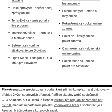
aktuálně
hry automaty
HokejZprávy.cz - dnešní hokej
Loterie-tikety.cz - loterie a
zprávy online
losy online
Tenis-Živě.cz - tenis portál a
PokerArena.cz - poker online
live program
zdarma
MotorsportŽivě.cz – Formule 1
Poker.cz – český online
a MotoGP online
poker zdarma
BetArena.sk - online
CasinoArena.sk - slovenská
stávkovanie pre Slovákov
online casina
FightLive.sk - Oktagon, UFC a
PokerOnline.sk - online
MMA pre Slovákov
poker pre Slovákov
Play-Arena.cz
je specializovaný portál, který přináší komplexní a strukturovaný
přehled živých sportovních přenosů. Patří do skupiny webů společnosti
GTO Solutions, s. r. o., která je členem
Institutu pro regulaci hazardních her
(IPRH)
, mediálním partnerem projektu
Zodpovědné hraní
a spolupracuje s
Asociací hráčů pokeru a kurzových sázek
.