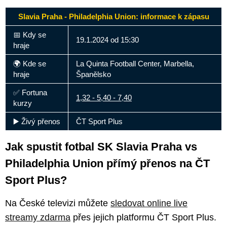
Slavia Praha - Philadelphia Union: informace k zápasu
📅 Kdy se
19.1.2024 od 15:30
hraje
🌍 Kde se
La Quinta Football Center, Marbella,
hraje
Španělsko
✅ Fortuna
1,32 - 5,40 - 7,40
kurzy
▶️ Živý přenos
ČT Sport Plus
Jak spustit fotbal SK Slavia Praha vs
Philadelphia Union přímý přenos na ČT
Sport Plus?
Na České televizi můžete
sledovat online live
streamy zdarma
přes jejich platformu ČT Sport Plus.