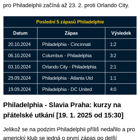
pro Philadelphii začíná až 23. 2. proti Orlando City.
Poslední 5 zápasů Philadelphie
Datum
Zápas
Výsledek
20.10.2024
Philadelphia - Cincinnati
1:2
06.10.2024
Columbus - Philadelphia
3:2
03.10.2024
Orlando City - Philadelphia
2:1
29.09.2024
Philadelphia - Atlanta Utd
1:1
19.09.2024
Philadelphia - DC United
4:0
Philadelphia - Slavia Praha: kurzy na
přátelské utkání [19. 1. 2025 od 15:30]
Jelikož se na podzim Philadelphii příliš nedařilo a pro
americký klub se jedná o první zápas po delší