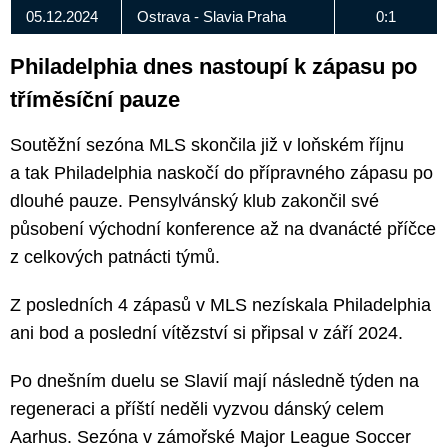
05.12.2024
Ostrava - Slavia Praha
0:1
Philadelphia dnes nastoupí k zápasu po
tříměsíční pauze
Soutěžní sezóna MLS skončila již v loňském říjnu
a tak Philadelphia naskočí do přípravného zápasu po
dlouhé pauze. Pensylvánský klub zakončil své
působení východní konference až na dvanácté příčce
z celkových patnácti týmů.
Z posledních 4 zápasů v MLS nezískala Philadelphia
ani bod a poslední vítězství si připsal v září 2024.
Po dnešním duelu se Slavií mají následně týden na
regeneraci a příští neděli vyzvou dánský celem
Aarhus. Sezóna v zámořské Major League Soccer