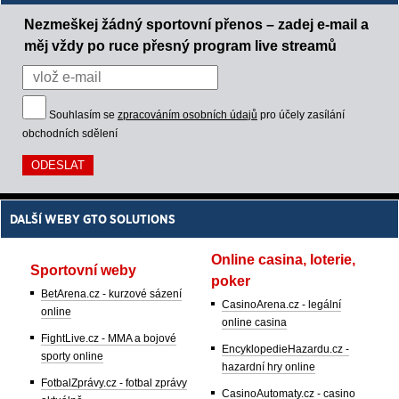
Nezmeškej žádný sportovní přenos – zadej e-mail a
měj vždy po ruce přesný program live streamů
Souhlasím se
zpracováním osobních údajů
pro účely zasílání
obchodních sdělení
DALŠÍ WEBY GTO SOLUTIONS
Online casina, loterie,
Sportovní weby
poker
BetArena.cz - kurzové sázení
CasinoArena.cz - legální
online
online casina
FightLive.cz - MMA a bojové
EncyklopedieHazardu.cz -
sporty online
hazardní hry online
FotbalZprávy.cz - fotbal zprávy
CasinoAutomaty.cz - casino