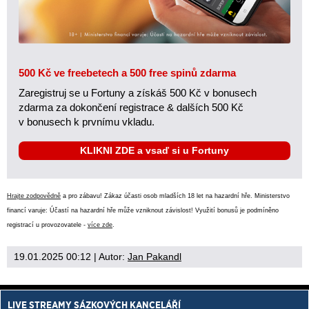
500 Kč ve freebetech a 500 free spinů zdarma
Zaregistruj se u Fortuny a získáš 500 Kč v bonusech
zdarma za dokončení registrace & dalších 500 Kč
v bonusech k prvnímu vkladu.
KLIKNI ZDE a vsaď si u Fortuny
Hrajte zodpovědně
a pro zábavu! Zákaz účasti osob mladších 18 let na hazardní hře. Ministerstvo
financí varuje: Účastí na hazardní hře může vzniknout závislost! Využití bonusů je podmíněno
registrací u provozovatele -
více zde
.
19.01.2025 00:12
| Autor:
Jan Pakandl
LIVE STREAMY SÁZKOVÝCH KANCELÁŘÍ