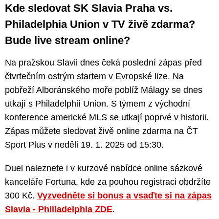
Kde sledovat SK Slavia Praha vs.
Philadelphia Union v TV živě zdarma?
Bude live stream online?
Na pražskou Slavii dnes čeká poslední zápas před
čtvrtečním ostrým startem v Evropské lize. Na
pobřeží Alboránského moře poblíž Málagy se dnes
utkají s Philadelphií Union. S týmem z východní
konference americké MLS se utkají poprvé v historii.
Zápas můžete sledovat živě online zdarma na ČT
Sport Plus v neděli 19. 1. 2025 od 15:30.
Duel naleznete i v kurzové nabídce online sázkové
kanceláře Fortuna, kde za pouhou registraci obdržíte
300 Kč.
Vyzvedněte si bonus a vsaďte si na zápas
Slavia - Phliladelphia ZDE
.