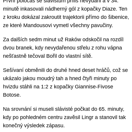
První poločas se slávistům příliš nevydařil a v 34.
minutě inkasovali nádherný gól z kopačky Diaze. Ten
z kroku dokázal zakroutit trajektorii přímo do šibenice,
ze které Mandousovi vymetl všechny pavučiny.
Za dalších sedm minut už Raków odskočil na rozdíl
dvou branek, kdy nevydařenou střelu z rohu vápna
nešťastně tečoval Bořil do vlastní sítě.
Sešívaní obměnili do druhé hned deset hráčů, což se
ukázalo jakou moudrý tah a hned čtyři minuty po
hvizdu stáhli na 1:2 z kopačky Giannise-Fivose
Botose.
Na srovnání si museli slávisté počkat do 65. minuty,
kdy po pohledném centru zavěsil Lingr a stanovil tak
konečný výsledek zápasu.