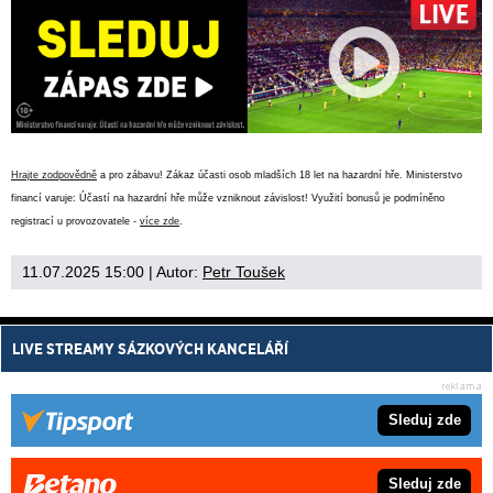
Hrajte zodpovědně
a pro zábavu! Zákaz účasti osob mladších 18 let na hazardní hře. Ministerstvo
financí varuje: Účastí na hazardní hře může vzniknout závislost! Využití bonusů je podmíněno
registrací u provozovatele -
více zde
.
11.07.2025 15:00
| Autor:
Petr Toušek
LIVE STREAMY SÁZKOVÝCH KANCELÁŘÍ
Sleduj zde
Sleduj zde