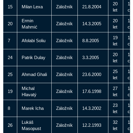
20
18
15
Milan Lexa
Záložník
21.8.2004
let
c
Ermin
20
18
20
Záložník
14.3.2005
Mahmić
let
c
19
18
7
Afolabi Soliu
Záložník
8.8.2005
let
c
20
18
24
Patrik Dulay
Záložník
3.3.2005
let
c
25
17
25
Ahmad Ghali
Záložník
23.6.2000
let
c
Michal
27
17
19
Záložník
17.6.1998
Hlavatý
let
c
23
18
8
Marek Icha
Záložník
14.3.2002
let
c
Lukáš
32
17
26
Záložník
12.2.1993
Masopust
let
c