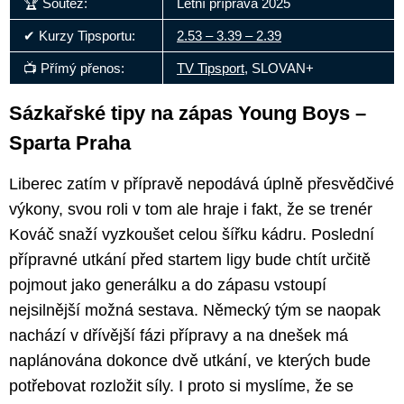
🏆 Soutěž:
Letní příprava 2025
✔ Kurzy Tipsportu:
2.53 – 3.39 – 2.39
📺 Přímý přenos:
TV Tipsport
, SLOVAN+
Sázkařské tipy na zápas Young Boys –
Sparta Praha
Liberec zatím v přípravě nepodává úplně přesvědčivé
výkony, svou roli v tom ale hraje i fakt, že se trenér
Kováč snaží vyzkoušet celou šířku kádru. Poslední
přípravné utkání před startem ligy bude chtít určitě
pojmout jako generálku a do zápasu vstoupí
nejsilnější možná sestava. Německý tým se naopak
nachází v dřívější fázi přípravy a na dnešek má
naplánována dokonce dvě utkání, ve kterých bude
potřebovat rozložit síly. I proto si myslíme, že se