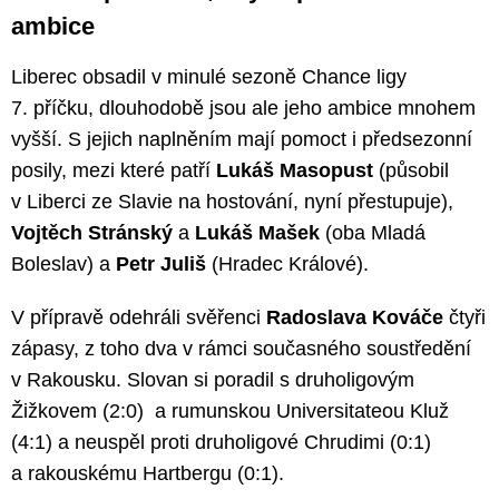
ambice
Liberec obsadil v minulé sezoně Chance ligy
7. příčku, dlouhodobě jsou ale jeho ambice mnohem
vyšší. S jejich naplněním mají pomoct i předsezonní
posily, mezi které patří
Lukáš Masopust
(působil
v Liberci ze Slavie na hostování, nyní přestupuje),
Vojtěch Stránský
a
Lukáš Mašek
(oba Mladá
Boleslav) a
Petr Juliš
(Hradec Králové).
V přípravě odehráli svěřenci
Radoslava Kováče
čtyři
zápasy, z toho dva v rámci současného soustředění
v Rakousku. Slovan si poradil s druholigovým
Žižkovem (2:0) a rumunskou Universitateou Kluž
(4:1) a neuspěl proti druholigové Chrudimi (0:1)
a rakouskému Hartbergu (0:1).