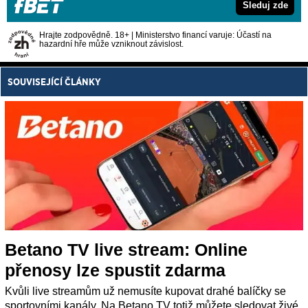
Sleduj zde
Hrajte zodpovědně. 18+ | Ministerstvo financí varuje: Účastí na
hazardní hře může vzniknout závislost.
SOUVISEJÍCÍ ČLÁNKY
Betano TV live stream: Online
přenosy lze spustit zdarma
Kvůli live streamům už nemusíte kupovat drahé balíčky se
sportovními kanály. Na Betano TV totiž můžete sledovat živé