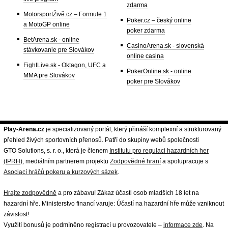
zdarma
MotorsportŽivě.cz – Formule 1
Poker.cz – český online
a MotoGP online
poker zdarma
BetArena.sk - online
CasinoArena.sk - slovenská
stávkovanie pre Slovákov
online casina
FightLive.sk - Oktagon, UFC a
PokerOnline.sk - online
MMA pre Slovákov
poker pre Slovákov
Play-Arena.cz
je specializovaný portál, který přináší komplexní a strukturovaný
přehled živých sportovních přenosů. Patří do skupiny webů společnosti
GTO Solutions, s. r. o., která je členem
Institutu pro regulaci hazardních her
(IPRH)
, mediálním partnerem projektu
Zodpovědné hraní
a spolupracuje s
Asociací hráčů pokeru a kurzových sázek
.
Hrajte zodpovědně
a pro zábavu! Zákaz účasti osob mladších 18 let na
hazardní hře. Ministerstvo financí varuje: Účastí na hazardní hře může vzniknout
závislost!
Využití bonusů je podmíněno registrací u provozovatele –
informace zde
. Na