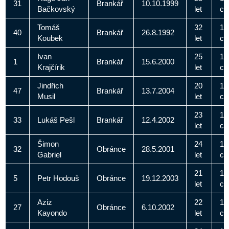
31
Brankář
10.10.1999
Bačkovský
let
c
Tomáš
32
19
40
Brankář
26.8.1992
Koubek
let
c
Ivan
25
18
1
Brankář
15.6.2000
Krajčírik
let
c
Jindřich
20
19
47
Brankář
13.7.2004
Musil
let
c
23
19
33
Lukáš Pešl
Brankář
12.4.2002
let
c
Šimon
24
18
32
Obránce
28.5.2001
Gabriel
let
c
21
17
5
Petr Hodouš
Obránce
19.12.2003
let
c
Aziz
22
17
27
Obránce
6.10.2002
Kayondo
let
c