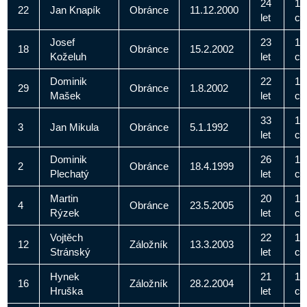
24
19
22
Jan Knapík
Obránce
11.12.2000
let
c
Josef
23
18
18
Obránce
15.2.2002
Koželuh
let
c
Dominik
22
18
29
Obránce
1.8.2002
Mašek
let
c
33
17
3
Jan Mikula
Obránce
5.1.1992
let
c
Dominik
26
18
2
Obránce
18.4.1999
Plechatý
let
c
Martin
20
18
4
Obránce
23.5.2005
Rýzek
let
c
Vojtěch
22
18
12
Záložník
13.3.2003
Stránský
let
c
Hynek
21
17
16
Záložník
28.2.2004
Hruška
let
c