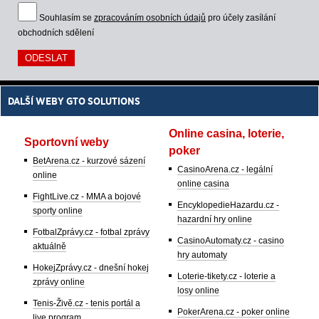
Souhlasím se
zpracováním osobních údajů
pro účely zasílání
obchodních sdělení
DALŠÍ WEBY GTO SOLUTIONS
Online casina, loterie,
Sportovní weby
poker
BetArena.cz - kurzové sázení
CasinoArena.cz - legální
online
online casina
FightLive.cz - MMA a bojové
EncyklopedieHazardu.cz -
sporty online
hazardní hry online
FotbalZprávy.cz - fotbal zprávy
CasinoAutomaty.cz - casino
aktuálně
hry automaty
HokejZprávy.cz - dnešní hokej
Loterie-tikety.cz - loterie a
zprávy online
losy online
Tenis-Živě.cz - tenis portál a
PokerArena.cz - poker online
live program