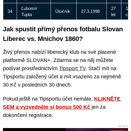
Ľubomír
27
18
34
Útočník
27.3.1998
Tupta
let
c
Jak spustit přímý přenos fotbalu Slovan
Liberec vs. Mnichov 1860?
Živý přenos nabízí liberecký klub na své placené
platformě SLOVAN+. Zdarma se na něj můžete
podívat prostřednictvím
Tipsport TV
. Stačí mít na
Tipsportu založený účet a mít vsazeno za nejméně
30 Kč v posledních 30 dnech.
Pokud ještě na Tipsportu účet nemáte,
KLIKNĚTE
SEM a vyzvedněte si bonus 500 Kč
jen za
dokončení registrace.