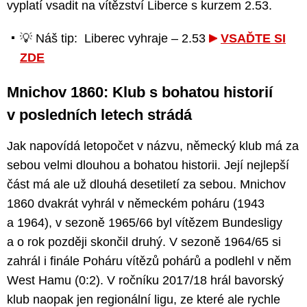
vyplatí vsadit na vítězství Liberce s kurzem 2.53.
💡 Náš tip: Liberec vyhraje – 2.53
VSAĎTE SI
ZDE
Mnichov 1860: Klub s bohatou historií
v posledních letech strádá
Jak napovídá letopočet v názvu, německý klub má za
sebou velmi dlouhou a bohatou historii. Její nejlepší
část má ale už dlouhá desetiletí za sebou. Mnichov
1860 dvakrát vyhrál v německém poháru (1943
a 1964), v sezoně 1965/66 byl vítězem Bundesligy
a o rok později skončil druhý. V sezoně 1964/65 si
zahrál i finále Poháru vítězů pohárů a podlehl v něm
West Hamu (0:2). V ročníku 2017/18 hrál bavorský
klub naopak jen regionální ligu, ze které ale rychle