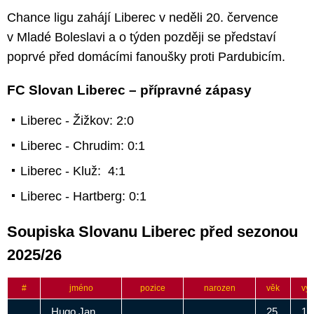
Chance ligu zahájí Liberec v neděli 20. července
v Mladé Boleslavi a o týden později se představí
poprvé před domácími fanoušky proti Pardubicím.
FC Slovan Liberec – přípravné zápasy
Liberec - Žižkov: 2:0
Liberec - Chrudim: 0:1
Liberec - Kluž: 4:1
Liberec - Hartberg: 0:1
Soupiska Slovanu Liberec před sezonou
2025/26
#
jméno
pozice
narozen
věk
vý
Hugo Jan
25
18