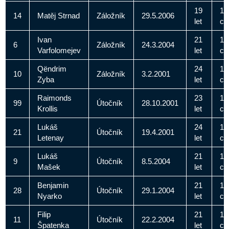
19
18
14
Matěj Strnad
Záložník
29.5.2006
let
c
Ivan
21
18
6
Záložník
24.3.2004
Varfolomejev
let
c
Qëndrim
24
18
10
Záložník
3.2.2001
Zyba
let
c
Raimonds
23
18
99
Útočník
28.10.2001
Krollis
let
c
Lukáš
24
19
21
Útočník
19.4.2001
Letenay
let
c
Lukáš
21
18
9
Útočník
8.5.2004
Mašek
let
c
Benjamin
21
18
28
Útočník
29.1.2004
Nyarko
let
c
Filip
21
18
11
Útočník
22.2.2004
Špatenka
let
c