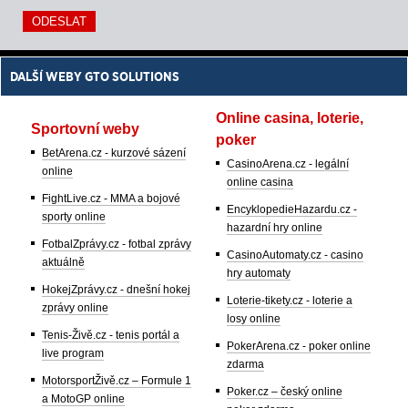
DALŠÍ WEBY GTO SOLUTIONS
Online casina, loterie,
Sportovní weby
poker
BetArena.cz - kurzové sázení
CasinoArena.cz - legální
online
online casina
FightLive.cz - MMA a bojové
EncyklopedieHazardu.cz -
sporty online
hazardní hry online
FotbalZprávy.cz - fotbal zprávy
CasinoAutomaty.cz - casino
aktuálně
hry automaty
HokejZprávy.cz - dnešní hokej
Loterie-tikety.cz - loterie a
zprávy online
losy online
Tenis-Živě.cz - tenis portál a
PokerArena.cz - poker online
live program
zdarma
MotorsportŽivě.cz – Formule 1
Poker.cz – český online
a MotoGP online