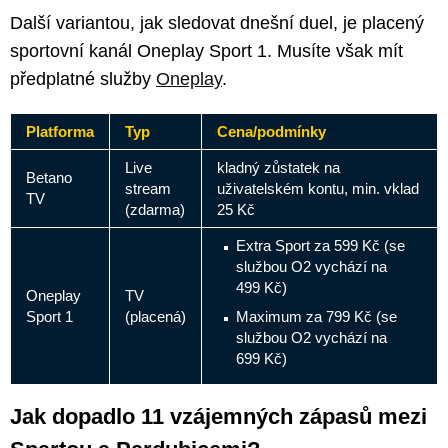
Další variantou, jak sledovat dnešní duel, je placený
sportovní kanál Oneplay Sport 1. Musíte však mít
předplatné služby
Oneplay
.
Platforma
Typ
Cena/podmínky
Live
kladný zůstatek na
Betano
stream
uživatelském kontu, min. vklad
TV
(zdarma)
25 Kč
Extra Sport za 599 Kč (se
službou O2 vychází na
499 Kč)
Oneplay
TV
Sport 1
(placená)
Maximum za 799 Kč (se
službou O2 vychází na
699 Kč)
Jak dopadlo 11 vzájemných zápasů mezi