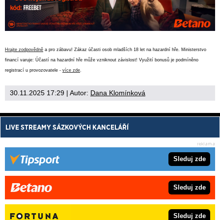
Hrajte zodpovědně
a pro zábavu! Zákaz účasti osob mladších 18 let na hazardní hře. Ministerstvo
financí varuje: Účastí na hazardní hře může vzniknout závislost! Využití bonusů je podmíněno
registrací u provozovatele -
více zde
.
30.11.2025 17:29
| Autor:
Dana Klomínková
LIVE STREAMY SÁZKOVÝCH KANCELÁŘÍ
Sleduj zde
Sleduj zde
Sleduj zde