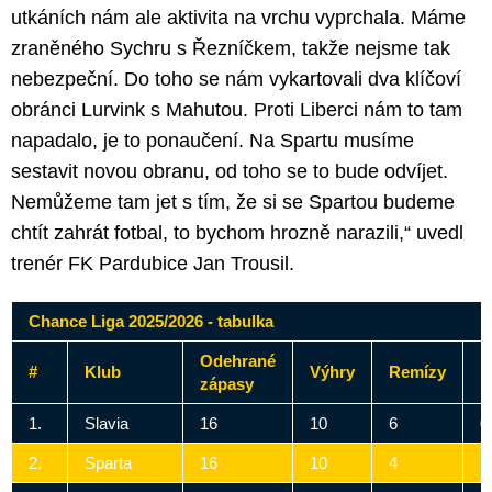
utkáních nám ale aktivita na vrchu vyprchala. Máme
zraněného Sychru s Řezníčkem, takže nejsme tak
nebezpeční. Do toho se nám vykartovali dva klíčoví
obránci Lurvink s Mahutou. Proti Liberci nám to tam
napadalo, je to ponaučení. Na Spartu musíme
sestavit novou obranu, od toho se to bude odvíjet.
Nemůžeme tam jet s tím, že si se Spartou budeme
chtít zahrát fotbal, to bychom hrozně narazili,“ uvedl
trenér FK Pardubice Jan Trousil.
Chance Liga 2025/2026 - tabulka
Odehrané
#
Klub
Výhry
Remízy
P
zápasy
1.
Slavia
16
10
6
0
2.
Sparta
16
10
4
2