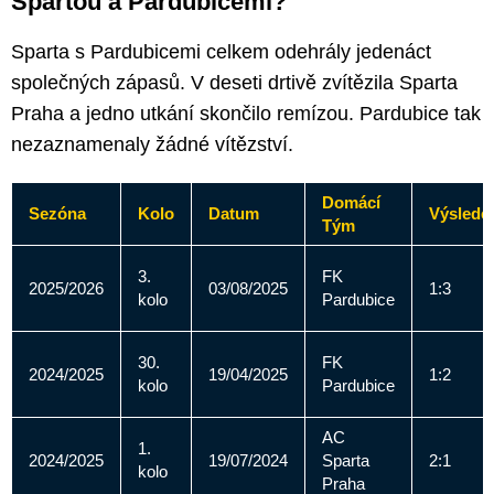
Spartou a Pardubicemi?
Sparta s Pardubicemi celkem odehrály jedenáct
společných zápasů. V deseti drtivě zvítězila Sparta
Praha a jedno utkání skončilo remízou. Pardubice tak
nezaznamenaly žádné vítězství.
Domácí
Sezóna
Kolo
Datum
Výslede
Tým
3.
FK
2025/2026
03/08/2025
1:3
kolo
Pardubice
30.
FK
2024/2025
19/04/2025
1:2
kolo
Pardubice
AC
1.
2024/2025
19/07/2024
Sparta
2:1
kolo
Praha