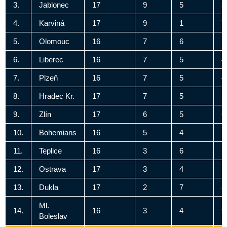
3.
Jablonec
17
9
5
3
4.
Karviná
17
9
1
7
5.
Olomouc
16
7
6
3
6.
Liberec
16
7
5
4
7.
Plzeň
16
7
5
4
8.
Hradec Kr.
17
7
5
5
9.
Zlín
17
6
5
6
10.
Bohemians
16
5
4
7
11.
Teplice
16
3
6
7
12.
Ostrava
17
3
4
1
13.
Dukla
17
2
7
8
Ml.
14.
16
3
4
9
Boleslav