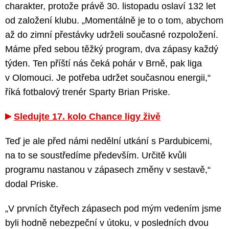
charakter, protože právě 30. listopadu oslaví 132 let
od založení klubu. „Momentálně je to o tom, abychom
až do zimní přestávky udrželi současné rozpoložení.
Máme před sebou těžký program, dva zápasy každý
týden. Ten příští nás čeká pohár v Brně, pak liga
v Olomouci. Je potřeba udržet současnou energii,“
říká fotbalový trenér Sparty Brian Priske.
Sledujte 17. kolo Chance ligy živě
Teď je ale před námi nedělní utkání s Pardubicemi,
na to se soustředíme především. Určitě kvůli
programu nastanou v zápasech změny v sestavě,“
dodal Priske.
„V prvních čtyřech zápasech pod mým vedením jsme
byli hodně nebezpeční v útoku, v posledních dvou