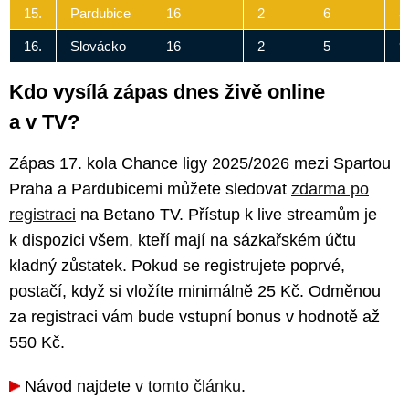
15.
Pardubice
16
2
6
8
16.
Slovácko
16
2
5
9
Kdo vysílá zápas dnes živě online
a v TV?
Zápas 17. kola Chance ligy 2025/2026 mezi Spartou
Praha a Pardubicemi můžete sledovat
zdarma po
registraci
na Betano TV. Přístup k live streamům je
k dispozici všem, kteří mají na sázkařském účtu
kladný zůstatek. Pokud se registrujete poprvé,
postačí, když si vložíte minimálně 25 Kč. Odměnou
za registraci vám bude vstupní bonus v hodnotě až
550 Kč.
Návod najdete
v tomto článku
.