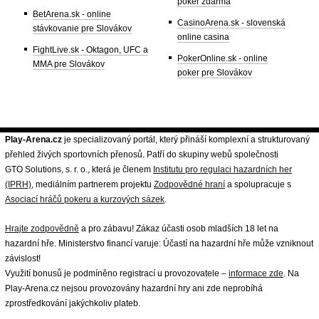
poker zdarma
BetArena.sk - online
CasinoArena.sk - slovenská
stávkovanie pre Slovákov
online casina
FightLive.sk - Oktagon, UFC a
PokerOnline.sk - online
MMA pre Slovákov
poker pre Slovákov
Play-Arena.cz
je specializovaný portál, který přináší komplexní a strukturovaný
přehled živých sportovních přenosů. Patří do skupiny webů společnosti
GTO Solutions, s. r. o., která je členem
Institutu pro regulaci hazardních her
(IPRH)
, mediálním partnerem projektu
Zodpovědné hraní
a spolupracuje s
Asociací hráčů pokeru a kurzových sázek
.
Hrajte zodpovědně
a pro zábavu! Zákaz účasti osob mladších 18 let na
hazardní hře. Ministerstvo financí varuje: Účastí na hazardní hře může vzniknout
závislost!
Využití bonusů je podmíněno registrací u provozovatele –
informace zde
. Na
Play-Arena.cz nejsou provozovány hazardní hry ani zde neprobíhá
zprostředkování jakýchkoliv plateb.