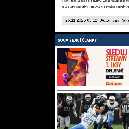
Hrajte zodpovědně
a pro zábavu! Zákaz účasti osob mlad
může vzniknout závislost! Využití bonusů je podmíněno
26.11.2025 09:12
| Autor:
Jan Paka
SOUVISEJÍCÍ ČLÁNKY