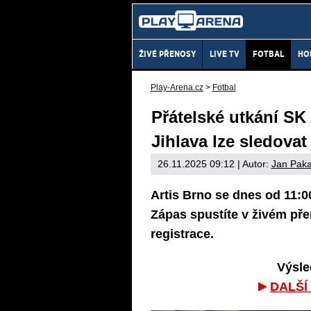
ŽIVÉ PŘENOSY
LIVE TV
FOTBAL
HO
Play-Arena.cz
>
Fotbal
Přátelské utkání SK
Jihlava lze sledova
26.11.2025 09:12
| Autor:
Jan Paka
Artis Brno se dnes od 11:0
Zápas spustíte v živém př
registrace.
Výsle
DALŠÍ