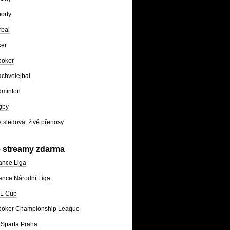
orty
rbal
ker
ooker
chvolejbal
dminton
gby
 sledovat živé přenosy
e streamy zdarma
ance Liga
nce Národní Liga
L Cup
ooker Championship League
Sparta Praha