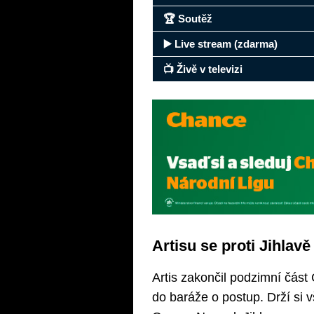
🏆 Soutěž
▶️ Live stream (zdarma)
📺 Živě v televizi
Artisu se proti Jihlavě
Artis zakončil podzimní část 
do baráže o postup. Drží si