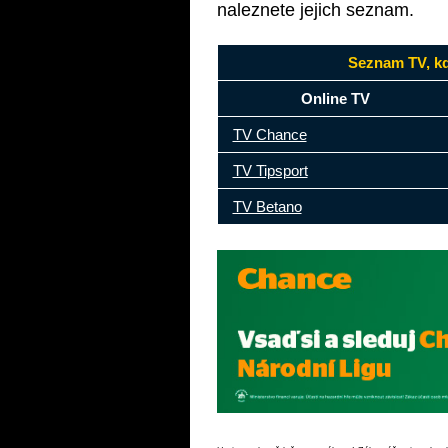
naleznete jejich seznam.
Seznam TV, kde
Online TV
TV Chance
TV Tipsport
TV Betano