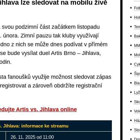
Jihlava lze sledovat na mobilu živě
Fot
Ho
a svou podzimní část začátkem listopadu
Ten
. února. Zimní pauzu tak kluby využívají
Bak
edno z nich se může dnes podívat v přímém
MM
 bude vysílat duel Artis Brno – Jihlava,
Mot
odin.
Cyk
Šip
ta fanoušků využije možnost sledovat zápas
Bia
egistrovat a zároveň obdržíte registrační
Lyž
Sko
ujte Artis vs. Jihlava online
Vol
Há
s. Jihlava: informace ke streamu
Sto
26. 11. 2025 od 11:00
Dos