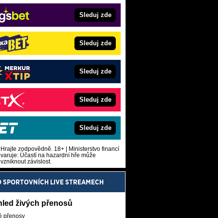
Sleduj zde
Sleduj zde
Sleduj zde
Sleduj zde
Sleduj zde
Hrajte zodpovědně. 18+ | Ministerstvo financí
varuje: Účastí na hazardní hře může
vzniknout závislost.
O SPORTOVNÍCH LIVE STREAMECH
hled živých přenosů
é přenosy