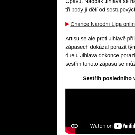
Opavu. Naopak Jihlava se na
tři body jí dělí od sestupovýc
Chance Národní Liga onli
Artisu se ale proti Jihlavě p
zápasech dokázal porazit tý
duelu Jihlava dokonce porazil
sestřih tohoto zápasu se můž
Sestřih posledního 