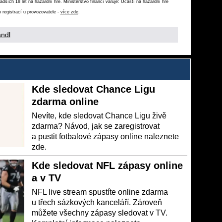
ších 18 let na hazardní hře. Ministerstvo financí varuje: Účastí na hazardní hře
 registrací u provozovatele -
více zde
.
ndl
Kde sledovat Chance Ligu
zdarma online
Nevíte, kde sledovat Chance Ligu živě
zdarma? Návod, jak se zaregistrovat
a pustit fotbalové zápasy online naleznete
zde.
Kde sledovat NFL zápasy online
a v TV
NFL live stream spustíte online zdarma
u třech sázkových kanceláří. Zároveň
můžete všechny zápasy sledovat v TV.