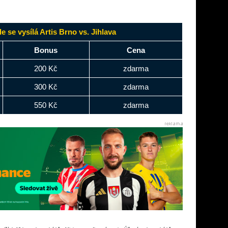
 se vysílá Artis Brno vs. Jihlava
Bonus
Cena
200 Kč
zdarma
300 Kč
zdarma
550 Kč
zdarma