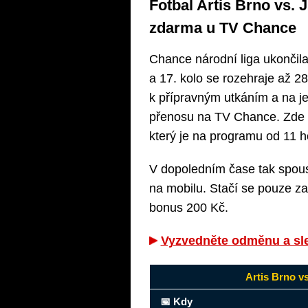
Fotbal Artis Brno vs. 
zdarma u TV Chance
Chance národní liga ukončil
a 17. kolo se rozehraje až 28
k přípravným utkáním a na j
přenosu na TV Chance. Zde se
který je na programu od 11 h
V dopoledním čase tak spous
na mobilu. Stačí se pouze zar
bonus 200 Kč.
Vyzvedněte odměnu a sled
Artis Brno v
📅 Kdy