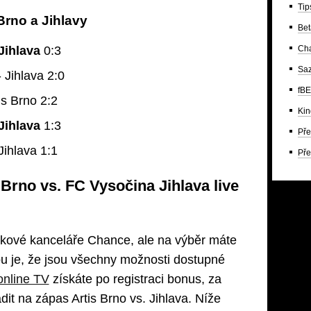
Tip
Brno a Jihlavy
Bet
Jihlava
0:3
Ch
Saz
 Jihlava 2:0
fBE
is Brno 2:2
Kin
Jihlava
1:3
Pře
Jihlava 1:1
Pře
Brno vs. FC Vysočina Jihlava live
ázkové kanceláře Chance, ale na výběr máte
vou je, že jsou všechny možnosti dostupné
online TV
získáte po registraci bonus, za
dit na zápas Artis Brno vs. Jihlava. Níže