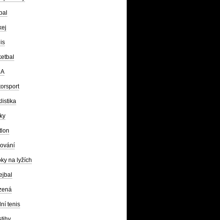
bal
kej
is
etbal
A
orsport
listika
ky
tlon
ování
ky na lyžích
ejbal
zená
lní tenis
tihy