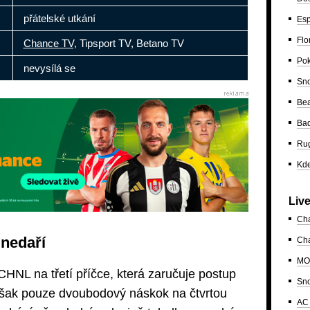
přátelské utkání
Esp
Flo
Chance TV,
Tipsport TV, Betano TV
Po
nevysílá se
Sn
Bea
Ba
Ru
Kde
Liv
Ch
 nedaří
Cha
MO
CHNL na třetí příčce, která zaručuje postup
Sn
 však pouze dvoubodový náskok na čtvrtou
AC 