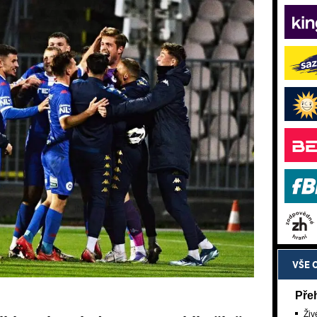
VŠE 
Pře
Živ