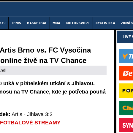
KEJ
TENIS
BASKETBAL
MMA
MOTORSPORT
CYKLISTIKA
ZIMNÍ 
LIVE
 Artis Brno vs. FC Vysočina
t online živě na TV Chance
ndl
0 utká v přátelském utkání s Jihlavou.
enosu na TV Chance, kde je potřeba pouhá
dek:
Artis - Jihlava 3:2
 FOTBALOVÉ STREAMY