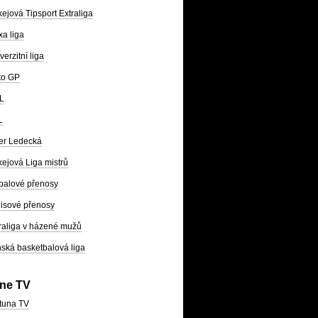
ejová Tipsport Extraliga
a liga
verzitní liga
to GP
L
L
er Ledecká
ejová Liga mistrů
balové přenosy
isové přenosy
raliga v házené mužů
ská basketbalová liga
ine TV
tuna TV