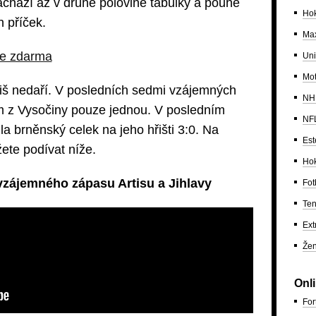
chází až v druhé polovině tabulky a pouhé
Hok
h příček.
Max
ne zdarma
Uni
Mo
říliš nedaří. V posledních sedmi vzájemných
NH
m z Vysočiny pouze jednou. V posledním
NF
a brněnský celek na jeho hřišti 3:0. Na
Est
ete podívat níže.
Hok
vzájemného zápasu Artisu a Jihlavy
Fot
Ten
Ext
Žen
Onl
For