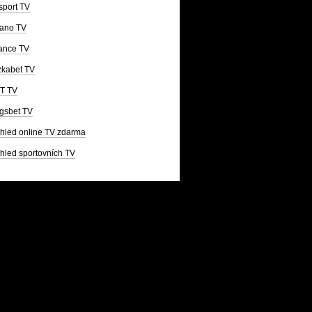
sport TV
ano TV
ance TV
kabet TV
T TV
gsbet TV
hled online TV zdarma
hled sportovních TV