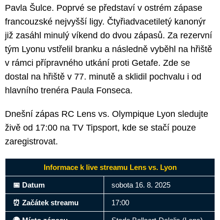
Pavla Šulce. Poprvé se představí v ostrém zápase
francouzské nejvyšší ligy. Čtyřiadvacetiletý kanonýr
již zasáhl minulý víkend do dvou zápasů. Za rezervní
tým Lyonu vstřelil branku a následně vyběhl na hřiště
v rámci přípravného utkání proti Getafe. Zde se
dostal na hřiště v 77. minutě a sklidil pochvalu i od
hlavního trenéra Paula Fonseca.
Dnešní zápas RC Lens vs. Olympique Lyon sledujte
živě od 17:00 na TV Tipsport, kde se stačí pouze
zaregistrovat.
Informace k live streamu Lens vs. Lyon
📅 Datum
sobota 16. 8. 2025
⏰ Začátek streamu
17:00