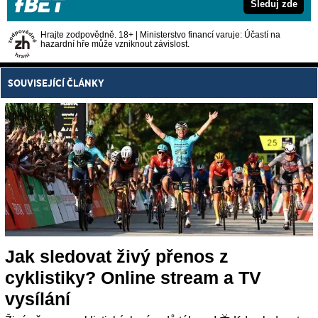
Sleduj zde
Hrajte zodpovědně. 18+ | Ministerstvo financí varuje: Účastí na
hazardní hře může vzniknout závislost.
SOUVISEJÍCÍ ČLÁNKY
Jak sledovat živý přenos z
cyklistiky? Online stream a TV
vysílání