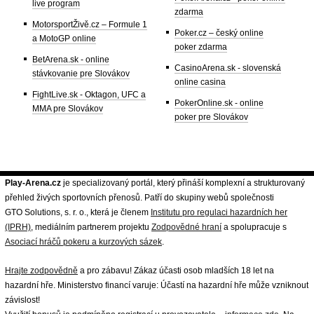
live program
zdarma
MotorsportŽivě.cz – Formule 1
Poker.cz – český online
a MotoGP online
poker zdarma
BetArena.sk - online
CasinoArena.sk - slovenská
stávkovanie pre Slovákov
online casina
FightLive.sk - Oktagon, UFC a
PokerOnline.sk - online
MMA pre Slovákov
poker pre Slovákov
Play-Arena.cz
je specializovaný portál, který přináší komplexní a strukturovaný
přehled živých sportovních přenosů. Patří do skupiny webů společnosti
GTO Solutions, s. r. o., která je členem
Institutu pro regulaci hazardních her
(IPRH)
, mediálním partnerem projektu
Zodpovědné hraní
a spolupracuje s
Asociací hráčů pokeru a kurzových sázek
.
Hrajte zodpovědně
a pro zábavu! Zákaz účasti osob mladších 18 let na
hazardní hře. Ministerstvo financí varuje: Účastí na hazardní hře může vzniknout
závislost!