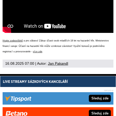
Hrajte zodpovědně
a pro zábavu! Zákaz účasti osob mladších 18 let na hazardní hře. Ministerstvo
financí varuje: Účastí na hazardní hře může vzniknout závislost! Využití bonusů je podmíněno
registrací u provozovatele -
více zde
.
16.08.2025 07:00
| Autor:
Jan Pakandl
LIVE STREAMY SÁZKOVÝCH KANCELÁŘÍ
Sleduj zde
Sleduj zde