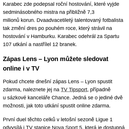
Karabec zde podepsal roční hostování, které vyjde
sedminásobného mistra na přibližně 7,3
milionů korun. Dvaadvacetiletý talentovaný fotbalista
tak změní dres po pouhém roce, který strávil na
hostování v Hamburku. Karabec odehrál za Spartu
107 utkání a nastřílel 12 branek.
Zápas Lens – Lyon můžete sledovat
online i v TV
Pokud chcete dnešní zápas Lens – Lyon spustit
zdarma, naleznete jej na
TV Tipsport
, případně
u sázkové kanceláře Chance. Jedná se o jediné dvě
možnosti, jak toto utkání spustit online zdarma.
První duel těchto celků v letošní sezoně Ligue 1
odvysílá i TV stanice
Nova Sport 5
, která je dostupná