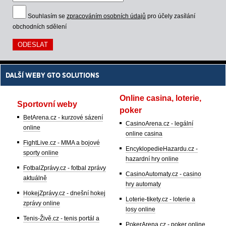
Souhlasím se
zpracováním osobních údajů
pro účely zasílání
obchodních sdělení
DALŠÍ WEBY GTO SOLUTIONS
Online casina, loterie,
Sportovní weby
poker
BetArena.cz - kurzové sázení
CasinoArena.cz - legální
online
online casina
FightLive.cz - MMA a bojové
EncyklopedieHazardu.cz -
sporty online
hazardní hry online
FotbalZprávy.cz - fotbal zprávy
CasinoAutomaty.cz - casino
aktuálně
hry automaty
HokejZprávy.cz - dnešní hokej
Loterie-tikety.cz - loterie a
zprávy online
losy online
Tenis-Živě.cz - tenis portál a
PokerArena.cz - poker online