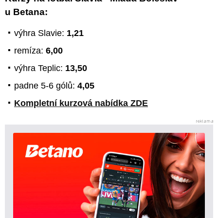
u Betana:
výhra Slavie:
1,21
remíza:
6,00
výhra Teplic:
13,50
padne 5-6 gólů:
4,05
Kompletní kurzová nabídka ZDE