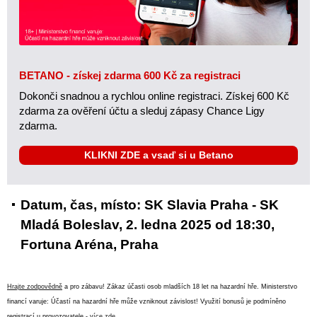
BETANO - získej zdarma 600 Kč za registraci
Dokonči snadnou a rychlou online registraci. Získej 600 Kč
zdarma za ověření účtu a sleduj zápasy Chance Ligy
zdarma.
KLIKNI ZDE a vsaď si u Betano
Datum, čas, místo: SK Slavia Praha - SK
Mladá Boleslav, 2. ledna 2025 od 18:30,
Fortuna Aréna, Praha
Hrajte zodpovědně
a pro zábavu! Zákaz účasti osob mladších 18 let na hazardní hře. Ministerstvo
financí varuje: Účastí na hazardní hře může vzniknout závislost! Využití bonusů je podmíněno
registrací u provozovatele -
více zde
.