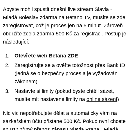
Abyste mohli spustit dnešní live stream Slavia -
Mladá Boleslav zdarma na Betano TV, musíte se zde
zaregistrovat, což je proces jen na 5 minut. Zároveň
obdržíte zcela zdarma 500 Kč za registraci. Postup je
následující:
Otevřete web Betana ZDE
Zaregistrujte se a ověřte totožnost přes Bank ID
(jedná se o bezpečný proces a je vyžadován
zákonem)
Nastavte si limity (pokud byste chtěli sázet,
musíte mít nastavené limity na
online sázení
)
Nic víc nepotřebujete dělat a automaticky vám na
sázkařském účtu přistane 500 Kč. Pokud nyní chcete
spustit přímý přenos zápasu Slavia Praha - Mladá