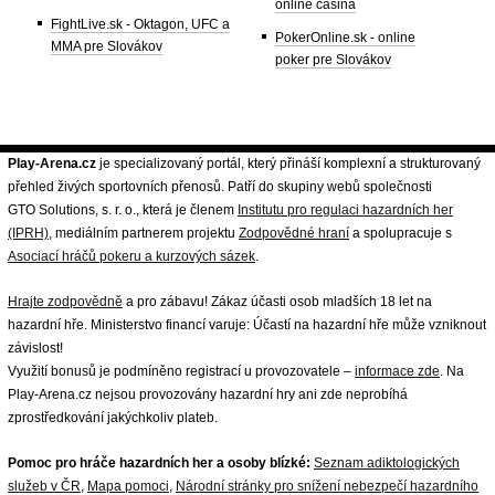
online casina
FightLive.sk - Oktagon, UFC a
PokerOnline.sk - online
MMA pre Slovákov
poker pre Slovákov
Play-Arena.cz
je specializovaný portál, který přináší komplexní a strukturovaný
přehled živých sportovních přenosů. Patří do skupiny webů společnosti
GTO Solutions, s. r. o., která je členem
Institutu pro regulaci hazardních her
(IPRH)
, mediálním partnerem projektu
Zodpovědné hraní
a spolupracuje s
Asociací hráčů pokeru a kurzových sázek
.
Hrajte zodpovědně
a pro zábavu! Zákaz účasti osob mladších 18 let na
hazardní hře. Ministerstvo financí varuje: Účastí na hazardní hře může vzniknout
závislost!
Využití bonusů je podmíněno registrací u provozovatele –
informace zde
. Na
Play-Arena.cz nejsou provozovány hazardní hry ani zde neprobíhá
zprostředkování jakýchkoliv plateb.
Pomoc pro hráče hazardních her a osoby blízké:
Seznam adiktologických
služeb v ČR
,
Mapa pomoci
,
Národní stránky pro snížení nebezpečí hazardního