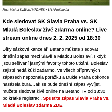
Foto: Michal Sváček / MFDNES + LN / Profimedia
Kde sledovat SK Slavia Praha vs. SK
Mladá Boleslav živě zdarma online? Live
stream online dnes 2. 2. 2025 od 18:30
Díky sázkové kanceláři Betano můžete sledovat
dnešní zápas mezi Slavií a Mladou Boleslaví. I když
jsou sešívaní jasnými favority tohoto utkání, Boleslav
zajisté nedá kůži zadarmo. Ve všech přípravných
zápasech nepoznala porážku a Dukle Praha dokonce
nasázela bůra. Jak se bude dnešní zápas vyvíjet,
můžete sledovat živě online na Betano TV od 18:30
po krátké registraci.
Spusťte zápas Slavia Praha vs.
Mladá Boleslav zdarma ZDE
.