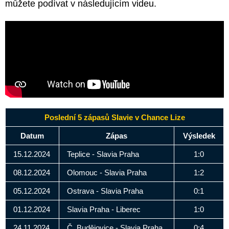
můžete podívat v následujícím videu.
Poslední 5 zápasů Slavie v Chance Lize
Datum
Zápas
Výsledek
15.12.2024
Teplice - Slavia Praha
1:0
08.12.2024
Olomouc - Slavia Praha
1:2
05.12.2024
Ostrava - Slavia Praha
0:1
01.12.2024
Slavia Praha - Liberec
1:0
24.11.2024
Č. Budějovice - Slavia Praha
0:4