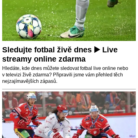
Sledujte fotbal živě dnes ▶️ Live
streamy online zdarma
Hledáte, kde dnes můžete sledovat fotbal live online nebo
v televizi živě zdarma? Připravili jsme vám přehled těch
nejzajímavějších zápasů.