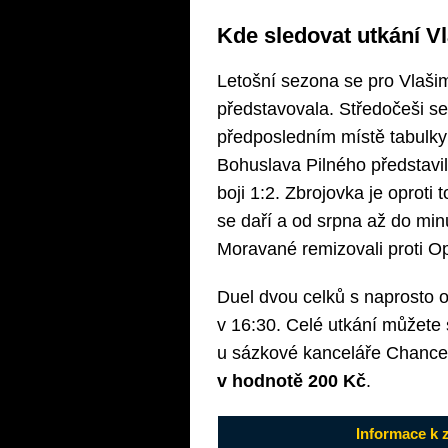
Kde sledovat utkání V
Letošní sezona se pro Vlašim 
představovala. Středočeši s
předposledním místě tabulky
Bohuslava Pilného představili 
boji 1:2. Zbrojovka je oprot
se daří a od srpna až do min
Moravané remizovali proti O
Duel dvou celků s naprosto o
v 16:30. Celé utkání můžete
u sázkové kanceláře Chance
v hodnotě 200 Kč
.
Informace k 