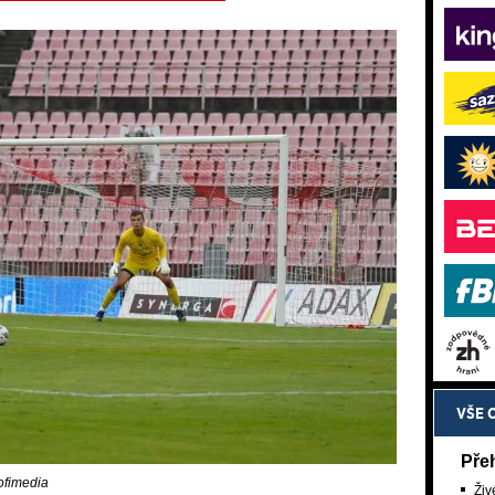
VŠE 
Pře
ofimedia
Živ