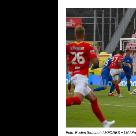
Foto: Radim Strachoň / MFDNES + LN / Pr