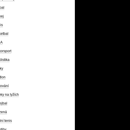
bal
kej
is
etbal
A
orsport
listika
ky
tlon
ování
ky na lyžích
ejbal
zená
lní tenis
tihy