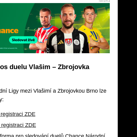
nos duelu Vlašim – Zbrojovka
ní Ligy mezi Vlašimí a Zbrojovkou Brno lze
y:
registraci ZDE
registraci ZDE
atforma pro sledování duelů Chance Národní