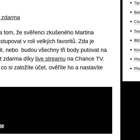
Tip
Bet
y zdarma
Ch
Saz
na tom, že svěřenci zkušeného Martina
upovat v roli velkých favoritů. Zda je
fBE
t, nebo budou všechny tři body putovat na
Kin
t zdarma díky
live streamu
na Chance TV.
Pře
co si založíte účet, ověříte ho a nastavíte
Pře