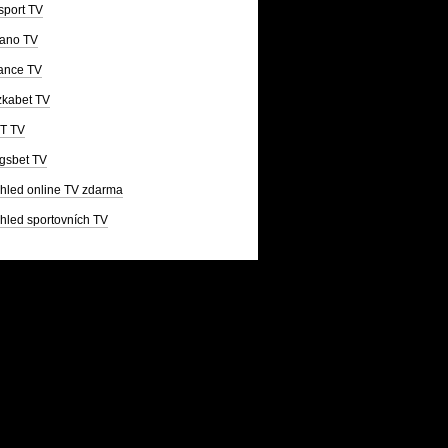
sport TV
ano TV
ance TV
kabet TV
T TV
gsbet TV
hled online TV zdarma
hled sportovních TV