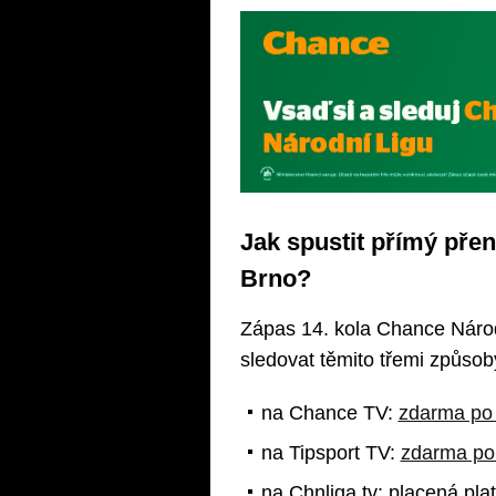
Jak spustit přímý pře
Brno?
Zápas 14. kola Chance Národ
sledovat těmito třemi způsob
na Chance TV:
zdarma po 
na Tipsport TV:
zdarma po 
na Chnliga.tv: placená pl