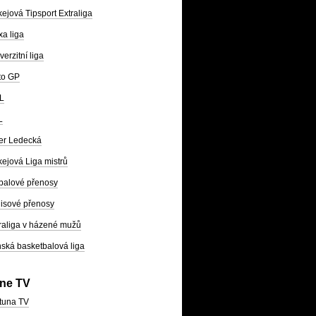
ejová Tipsport Extraliga
a liga
verzitní liga
to GP
L
L
er Ledecká
ejová Liga mistrů
balové přenosy
isové přenosy
raliga v házené mužů
ská basketbalová liga
ine TV
tuna TV