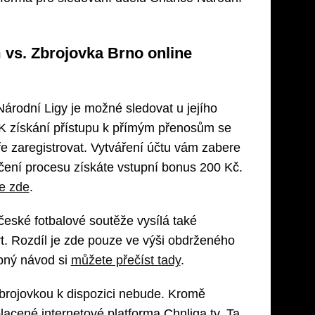
m vs. Zbrojovka Brno online
rodní Ligy je možné sledovat u jejího
 K získání přístupu k přímým přenosům se
ře zaregistrovat. Vytváření účtu vám zabere
čení procesu získáte vstupní bonus 200 Kč.
e zde
.
české fotbalové soutěže vysílá také
t. Rozdíl je zde pouze ve výši obdrženého
bný návod si
můžete přečíst tady
.
 Zbrojovkou k dispozici nebude. Kromě
acené internetové platforma Chnliga.tv. Ta