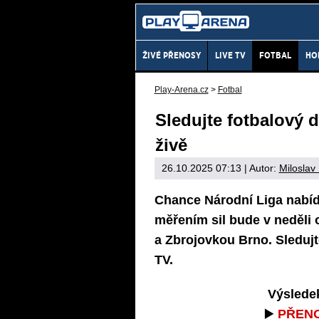
ŽIVÉ PŘENOSY
LIVE TV
FOTBAL
HO
Play-Arena.cz
>
Fotbal
Sledujte fotbalový 
živě
26.10.2025 07:13
| Autor:
Miloslav
Chance Národní Liga nabídn
měřením sil bude v neděli
a Zbrojovkou Brno. Sledujt
TV.
Výslede
▶️
PŘEN