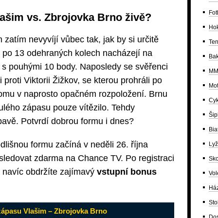
Fot
lašim vs. Zbrojovka Brno živě?
Ho
zatím nevyvíjí vůbec tak, jak by si určitě
Ten
e po 13 odehraných kolech nacházejí na
Bak
 s pouhými 10 body. Naposledy se svěřenci
MM
proti Viktorii Žižkov, se kterou prohráli po
Mot
i tomu v naprosto opačném rozpoložení. Brnu
Cyk
ulého zápasu pouze vítězilo. Tehdy
Šip
pavě. Potvrdí dobrou formu i dnes?
Bia
dlišnou formu začíná v neděli 26. října
Lyž
 sledovat zdarma na Chance TV. Po registraci
Sko
 navíc obdržíte zajímavý
vstupní bonus
Vol
Há
Sto
zápasu Vlašim – Zbrojovka Brno
Dos