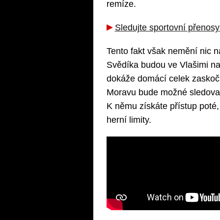
remíze.
Sledujte sportovní přenos
Tento fakt však nemění nic 
Svědíka budou ve Vlašimi nast
dokáže domácí celek zaskoči
Moravu bude možné sledova
K němu získáte přístup poté, 
herní limity.