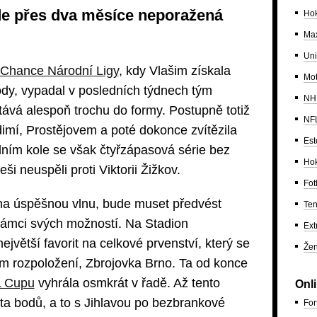
de přes dva měsíce neporažená
Hok
Max
Uni
Chance Národní Ligy
, kdy Vlašim získala
Mo
ody, vypadal v posledních týdnech tým
NH
ává alespoň trochu do formy. Postupně totiž
NF
imí, Prostějovem a poté dokonce zvítězila
Est
edním kole se však čtyřzápasová série bez
Hok
ši neuspěli proti Viktorii Žižkov.
Fot
 na úspěšnou vlnu, bude muset předvést
Ten
 rámci svých možností. Na Stadion
Ext
í největší favorit na celkové prvenství, který se
Žen
m rozpoložení, Zbrojovka Brno. Ta od konce
 Cupu
vyhrála osmkrát v řadě. Až tento
Onl
ráta bodů, a to s Jihlavou po bezbrankové
For