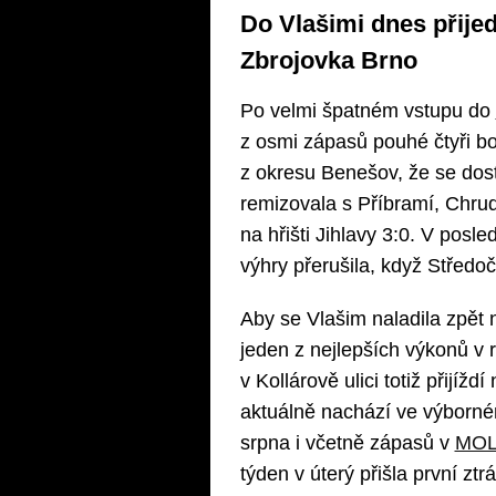
Do Vlašimi dnes přije
Zbrojovka Brno
Po velmi špatném vstupu do
z osmi zápasů pouhé čtyři b
z okresu Benešov, že se dost
remizovala s Příbramí, Chrud
na hřišti Jihlavy 3:0. V posl
výhry přerušila, když Středoče
Aby se Vlašim naladila zpět
jeden z nejlepších výkonů v
v Kollárově ulici totiž přijížd
aktuálně nachází ve výborné
srpna i včetně zápasů v
MOL
týden v úterý přišla první zt