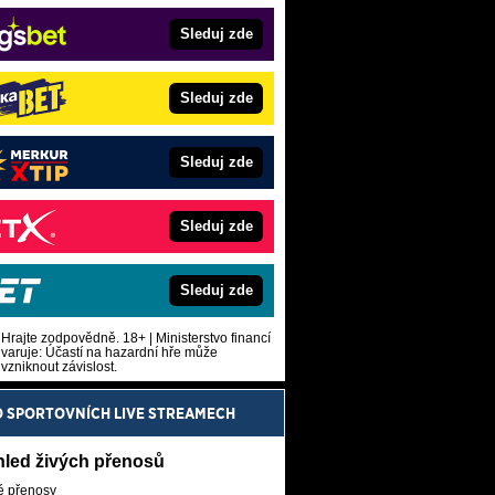
Sleduj zde
Sleduj zde
Sleduj zde
Sleduj zde
Sleduj zde
Hrajte zodpovědně. 18+ | Ministerstvo financí
varuje: Účastí na hazardní hře může
vzniknout závislost.
O SPORTOVNÍCH LIVE STREAMECH
hled živých přenosů
é přenosy