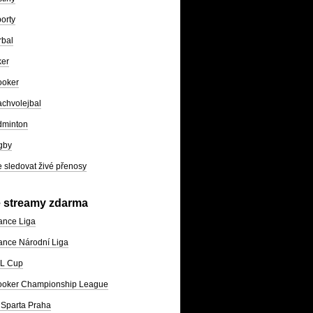
orty
rbal
ker
ooker
chvolejbal
dminton
gby
 sledovat živé přenosy
e streamy zdarma
ance Liga
nce Národní Liga
L Cup
ooker Championship League
Sparta Praha