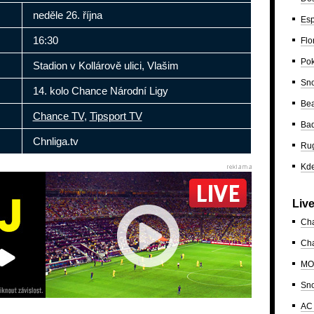
neděle 26. října
Esp
16:30
Flo
Po
Stadion v Kollárově ulici, Vlašim
Sn
14. kolo Chance Národní Ligy
Bea
Chance TV
,
Tipsport TV
Ba
Chnliga.tv
Ru
Kde
Liv
Ch
Cha
MO
Sn
AC 