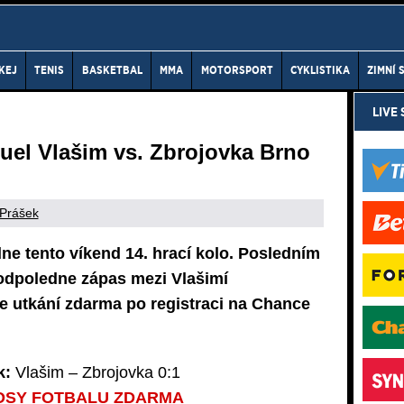
KEJ
TENIS
BASKETBAL
MMA
MOTORSPORT
CYKLISTIKA
ZIMNÍ 
LIVE
duel Vlašim vs. Zbrojovka Brno
 Prášek
e tento víkend 14. hrací kolo. Posledním
 odpoledne zápas mezi Vlašimí
e utkání zdarma po registraci na Chance
k:
Vlašim – Zbrojovka 0:1
OSY FOTBALU ZDARMA