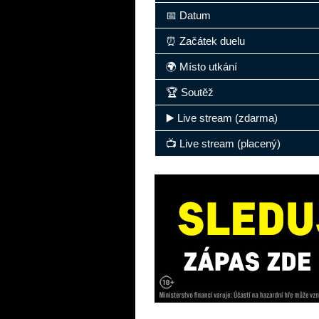
📅 Datum
⏰ Začátek duelu
🌍 Místo utkání
🏆 Soutěž
▶️ Live stream (zdarma)
📺 Live stream (placený)