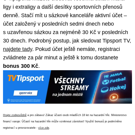
ligy i extraligy a další desítky sportovních přenosů
denně. Stačí mít u sázkové kanceláře aktivní účet –
účet založený v posledních sedmi dnech nebo
s uzavřenou sázkou za nejméně 30 Kč v posledních
30 dnech. Podrobný postup, jak sledovat Tipsport TV,
najdete tady
. Pokud účet ještě nemáte, registraci
zvládnete za pár minut a ještě k tomu dostanete
bonus 300 Kč
.
Hrajte zodpovědně
a pro zábavu! Zákaz účasti osob mladších 18 let na hazardní hře. Ministerstvo
financí varuje: Účastí na hazardní hře může vzniknout závislost! Využití bonusů je podmíněno
registrací u provozovatele -
více zde
.