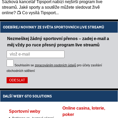
Sázková kancelář Tipsport nabízí nejširší program live
streamů. Jaké sporty a soutěže můžete sledovat živě
online? 📺 Co vysílá Tipsport...
ODEBÍREJ NOVINKY ZE SVĚTA SPORTOVNÍCH LIVE STREAMŮ
Nezmeškej žádný sportovní přenos – zadej e-mail a
měj vždy po ruce přesný program live streamů
Souhlasím se
zpracováním osobních údajů
pro účely zasílání
obchodních sdělení
DALŠÍ WEBY GTO SOLUTIONS
Online casina, loterie,
Sportovní weby
poker