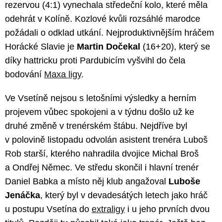
rezervou (4:1) vynechala středeční kolo, které měla
odehrát v Kolíně. Kozlové kvůli rozsáhlé marodce
požádali o odklad utkání. Nejproduktivnějším hráčem
Horácké Slavie je
Martin Dočekal
(16+20), který se
díky hattricku proti Pardubicím vyšvihl do čela
bodování
Maxa ligy
.
Ve Vsetíně nejsou s letošními výsledky a herním
projevem vůbec spokojeni a v týdnu došlo už ke
druhé změně v trenérském štábu. Nejdříve byl
v polovině listopadu odvolán asistent trenéra Luboš
Rob starší, kterého nahradila dvojice Michal Broš
a Ondřej Němec. Ve středu skončil i hlavní trenér
Daniel Babka a místo něj klub angažoval
Luboše
Jenáčka
, který byl v devadesátých letech jako hráč
u postupu Vsetína do
extraligy
i u jeho prvních dvou