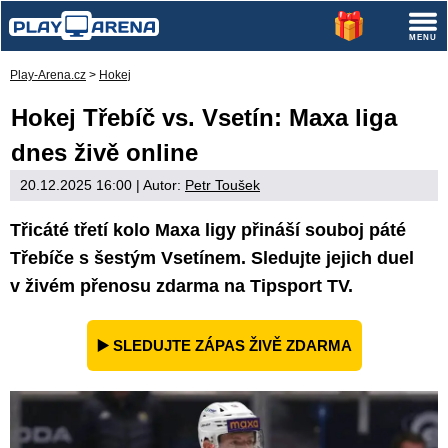
Play-Arena.cz
>
Hokej
Hokej Třebíč vs. Vsetín: Maxa liga
dnes živě online
20.12.2025 16:00
| Autor:
Petr Toušek
Třicáté třetí kolo Maxa ligy přináší souboj páté
Třebíče s šestým Vsetínem. Sledujte jejich duel
v živém přenosu zdarma na Tipsport TV.
▶️ SLEDUJTE ZÁPAS ŽIVĚ ZDARMA