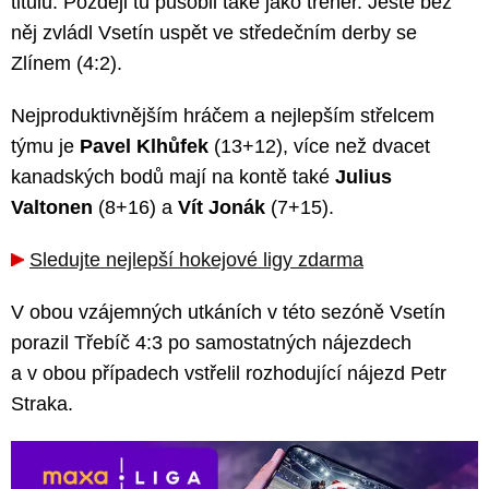
titulů. Později tu působil také jako trenér. Ještě bez
něj zvládl Vsetín uspět ve středečním derby se
Zlínem (4:2).
Nejproduktivnějším hráčem a nejlepším střelcem
týmu je
Pavel Klhůfek
(13+12), více než dvacet
kanadských bodů mají na kontě také
Julius
Valtonen
(8+16) a
Vít Jonák
(7+15).
Sledujte nejlepší hokejové ligy zdarma
V obou vzájemných utkáních v této sezóně Vsetín
porazil Třebíč 4:3 po samostatných nájezdech
a v obou případech vstřelil rozhodující nájezd Petr
Straka.