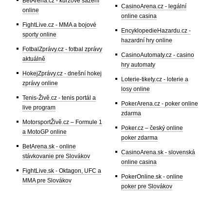
BetArena.cz - kurzové sázení
CasinoArena.cz - legální
online
online casina
FightLive.cz - MMA a bojové
EncyklopedieHazardu.cz -
sporty online
hazardní hry online
FotbalZprávy.cz - fotbal zprávy
CasinoAutomaty.cz - casino
aktuálně
hry automaty
HokejZprávy.cz - dnešní hokej
Loterie-tikety.cz - loterie a
zprávy online
losy online
Tenis-Živě.cz - tenis portál a
PokerArena.cz - poker online
live program
zdarma
MotorsportŽivě.cz – Formule 1
Poker.cz – český online
a MotoGP online
poker zdarma
BetArena.sk - online
CasinoArena.sk - slovenská
stávkovanie pre Slovákov
online casina
FightLive.sk - Oktagon, UFC a
PokerOnline.sk - online
MMA pre Slovákov
poker pre Slovákov