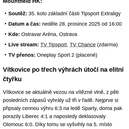
Mountfield HK:
Soutěž:
35. kolo základní části Tipsport Extraligy
Datum a čas:
neděle 28. prosince 2025 od 16:00
Kde:
Ostravar Aréna, Ostrava
Live stream:
TV Tipsport
,
TV Chance
(zdarma)
TV přenos:
Oneplay Sport 2 (placené)
Vítkovice po třech výhrách útočí na elitní
čtyřku
Vítkovice se aktuálně vezou na vítězné vlně, z pěti
posledních zápasů vyhrály už tři v řadě. Nejprve si
připsaly cennou výhru 6:3 na ledě Sparty, doma pak
porazily Liberec 4:1 a naposledy deklasovaly
Olomouc 6:0. Díky tomu se vyšvihly na 5. místo