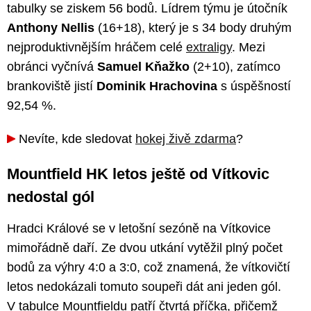
tabulky se ziskem 56 bodů. Lídrem týmu je útočník
Anthony Nellis
(16+18), který je s 34 body druhým
nejproduktivnějším hráčem celé
extraligy
. Mezi
obránci vyčnívá
Samuel Kňažko
(2+10), zatímco
brankoviště jistí
Dominik Hrachovina
s úspěšností
92,54 %.
Nevíte, kde sledovat
hokej živě zdarma
?
Mountfield HK letos ještě od Vítkovic
nedostal gól
Hradci Králové se v letošní sezóně na Vítkovice
mimořádně daří. Ze dvou utkání vytěžil plný počet
bodů za výhry 4:0 a 3:0, což znamená, že vítkovičtí
letos nedokázali tomuto soupeři dát ani jeden gól.
V tabulce Mountfieldu patří čtvrtá příčka, přičemž