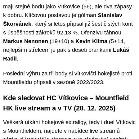
mají stejně bodů jako Vítkovice (56), ale dva zápasy
k dobru. Klíčovou postavou je gólman
Stanislav
Škorvánek
, který si letos připsal již šest čistých kont
s úspěšností zákroků 92,13 %. Ofenzivu táhnou
Markus Nenonen
(19+10) a
Kevin Klíma
(5+14,
nejlepším střelcem je pak s deseti brankami
Lukáš
Radil
.
Poslední výhru za tři body si vítkovičtí hokejisté proti
Mountfieldu připsali v sezóně 2022/2023.
Kde sledovat HC Vítkovice – Mountfield
HK live stream a v TV (28. 12. 2025)
Veškerá utkání hokejové extraligy, tedy i duel Vítkovic
s Mountfieldem, najdete v nabídce live streamů