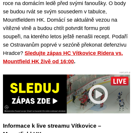
roce na domácím ledě před svými fanoušky. O body
se budou rvát se svým sousedem v tabulce,
Mountfieldem HK. Domácí se aktuálně vezou na
vítězné vlně a budou chtít potvrdit formu proti
soupeři, na kterého letos ještě nenašli recept. Podaří
se Ostravanům poprvé v sezóně překonat defenzivu
Hradce?
Sledujte zápas HC Vítkovice Ridera vs.
Mountfield HK živě od 16:00
.
Informace k live streamu Vítkovice –