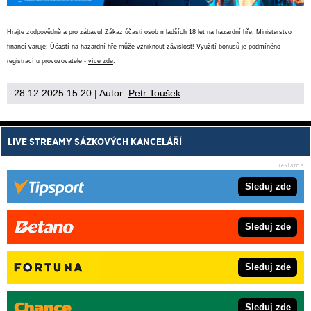
Hrajte zodpovědně
a pro zábavu! Zákaz účasti osob mladších 18 let na hazardní hře. Ministerstvo
financí varuje: Účastí na hazardní hře může vzniknout závislost! Využití bonusů je podmíněno
registrací u provozovatele -
více zde
.
28.12.2025 15:20
| Autor:
Petr Toušek
LIVE STREAMY SÁZKOVÝCH KANCELÁŘÍ
Sleduj zde
Sleduj zde
Sleduj zde
Sleduj zde