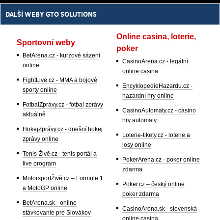
DALŠÍ WEBY GTO SOLUTIONS
Online casina, loterie,
Sportovní weby
poker
BetArena.cz - kurzové sázení
CasinoArena.cz - legální
online
online casina
FightLive.cz - MMA a bojové
EncyklopedieHazardu.cz -
sporty online
hazardní hry online
FotbalZprávy.cz - fotbal zprávy
CasinoAutomaty.cz - casino
aktuálně
hry automaty
HokejZprávy.cz - dnešní hokej
Loterie-tikety.cz - loterie a
zprávy online
losy online
Tenis-Živě.cz - tenis portál a
PokerArena.cz - poker online
live program
zdarma
MotorsportŽivě.cz – Formule 1
Poker.cz – český online
a MotoGP online
poker zdarma
BetArena.sk - online
CasinoArena.sk - slovenská
stávkovanie pre Slovákov
online casina