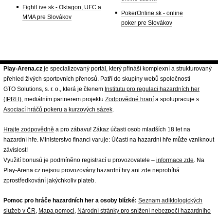
FightLive.sk - Oktagon, UFC a
PokerOnline.sk - online
MMA pre Slovákov
poker pre Slovákov
Play-Arena.cz
je specializovaný portál, který přináší komplexní a strukturovaný
přehled živých sportovních přenosů. Patří do skupiny webů společnosti
GTO Solutions, s. r. o., která je členem
Institutu pro regulaci hazardních her
(IPRH)
, mediálním partnerem projektu
Zodpovědné hraní
a spolupracuje s
Asociací hráčů pokeru a kurzových sázek
.
Hrajte zodpovědně
a pro zábavu! Zákaz účasti osob mladších 18 let na
hazardní hře. Ministerstvo financí varuje: Účastí na hazardní hře může vzniknout
závislost!
Využití bonusů je podmíněno registrací u provozovatele –
informace zde
. Na
Play-Arena.cz nejsou provozovány hazardní hry ani zde neprobíhá
zprostředkování jakýchkoliv plateb.
Pomoc pro hráče hazardních her a osoby blízké:
Seznam adiktologických
služeb v ČR
,
Mapa pomoci
,
Národní stránky pro snížení nebezpečí hazardního