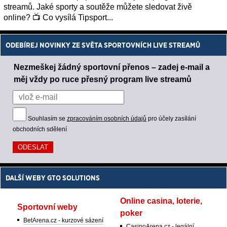
streamů. Jaké sporty a soutěže můžete sledovat živě
online? 📺 Co vysílá Tipsport...
ODEBÍREJ NOVINKY ZE SVĚTA SPORTOVNÍCH LIVE STREAMŮ
Nezmeškej žádný sportovní přenos – zadej e-mail a
měj vždy po ruce přesný program live streamů
Souhlasím se
zpracováním osobních údajů
pro účely zasílání
obchodních sdělení
DALŠÍ WEBY GTO SOLUTIONS
Online casina, loterie,
Sportovní weby
poker
BetArena.cz - kurzové sázení
CasinoArena.cz - legální