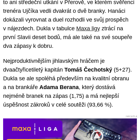
to ani středeční utkání v Přerově, ve kterém svěřenci
trenéra Ujčíka vedli dvakrát o dvě branky. Hanáci
dokázali vyrovnat a duel rozhodli ve svůj prospěch
v nájezdech. Dukla v tabulce
Maxa ligy
ztrácí na
první Slavii deset bodů, má ale také na své soupeře
dva zápasy k dobru.
Nejproduktivnějším jihlavským hráčem je
dvaačtyřicetiletý kapitán
Tomáš Čechotský
(5+27).
Dukla se ale spoléhá především na kvalitní obranu
a na brankáře
Adama Berana
, který dostává
nejméně branek na zápas (1,75) a má nejlepší
úspěšnost zákroků v celé soutěži (93,66 %).