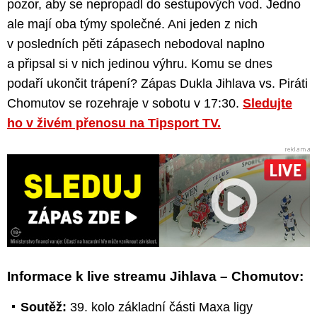
pozor, aby se nepropadl do sestupových vod. Jedno
ale mají oba týmy společné. Ani jeden z nich
v posledních pěti zápasech nebodoval naplno
a připsal si v nich jedinou výhru. Komu se dnes
podaří ukončit trápení? Zápas Dukla Jihlava vs. Piráti
Chomutov se rozehraje v sobotu v 17:30.
Sledujte
ho v živém přenosu na Tipsport TV.
Informace k live streamu Jihlava – Chomutov:
Soutěž:
39. kolo základní části Maxa ligy