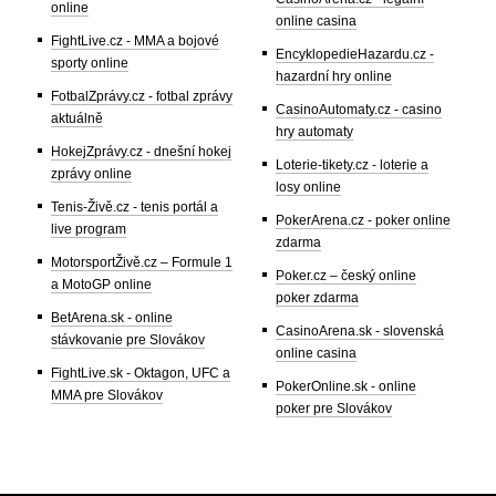
online
online casina
FightLive.cz - MMA a bojové
EncyklopedieHazardu.cz -
sporty online
hazardní hry online
FotbalZprávy.cz - fotbal zprávy
CasinoAutomaty.cz - casino
aktuálně
hry automaty
HokejZprávy.cz - dnešní hokej
Loterie-tikety.cz - loterie a
zprávy online
losy online
Tenis-Živě.cz - tenis portál a
PokerArena.cz - poker online
live program
zdarma
MotorsportŽivě.cz – Formule 1
Poker.cz – český online
a MotoGP online
poker zdarma
BetArena.sk - online
CasinoArena.sk - slovenská
stávkovanie pre Slovákov
online casina
FightLive.sk - Oktagon, UFC a
PokerOnline.sk - online
MMA pre Slovákov
poker pre Slovákov