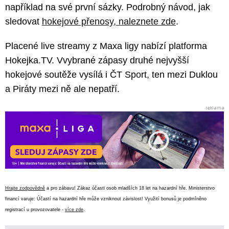
například na své první sázky. Podrobný návod, jak
sledovat
hokejové přenosy, naleznete zde
.
Placené live streamy z Maxa ligy nabízí platforma
Hokejka.TV. Vvybrané zápasy druhé nejvyšší
hokejové soutěže vysílá i ČT Sport, ten mezi Duklou
a Piráty mezi ně ale nepatří.
Hrajte zodpovědně
a pro zábavu! Zákaz účasti osob mladších 18 let na hazardní hře. Ministerstvo
financí varuje: Účastí na hazardní hře může vzniknout závislost! Využití bonusů je podmíněno
registrací u provozovatele -
více zde
.