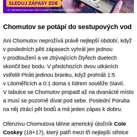
Chomutov se potápí do sestupových vod
Ani Chomutov neprožívá právě nejlepší období, když
v posledních pěti zápasech vyhrál jen jednou
v prodloužení a ve zbývajících čtyřech duelech
skončil bez bodu. V předchozích dvou utkáních
vstřelili Piráti jedinou branku, když prohráli 1:5
v Litoměřicích a 0:1 doma s lídrem soutěže Slavií.
V tabulce se Chomutov propadl až na dvanácté místo
a musí se pozorně dívat pod sebe. Poslední Poruba
na něj ztrácí pět bodů a má jeden zápas k dobru.
Ofenzivu Chomutova táhne americký útočník
Cole
Coskey
(18+17), který patří mezi tři nejlepší střelce