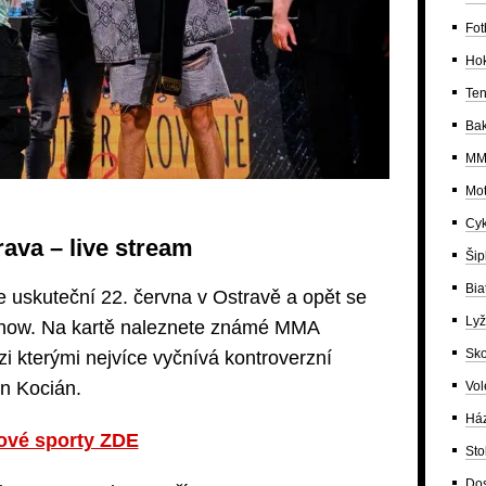
Fot
Ho
Ten
Bak
MM
Mot
Cyk
rava – live stream
Šip
Bia
se uskuteční 22. června v Ostravě a opět se
Lyž
 show. Na kartě naleznete známé MMA
Sko
ezi kterými nejvíce vyčnívá kontroverzní
in Kocián.
Vol
Há
jové sporty ZDE
Sto
Dos