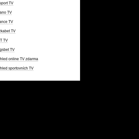
sport TV
ano TV
ance TV
kabet TV
T TV
gsbet TV
hled online TV zdarma
hled sportovních TV