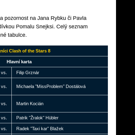
na pozornost na Jana Rybku či Pavla
ívkou Pomalu Snejksi. Celý seznam
ené tabulce.
níci Clash of the Stars 8
Hlavní karta
vs.
Filip Grznár
vs.
Michaela "MissProblem" Dostálová
vs.
Martin Kocián
vs.
Patrik "Žralok" Hübler
vs.
Radek "Taxi kar" Blažek