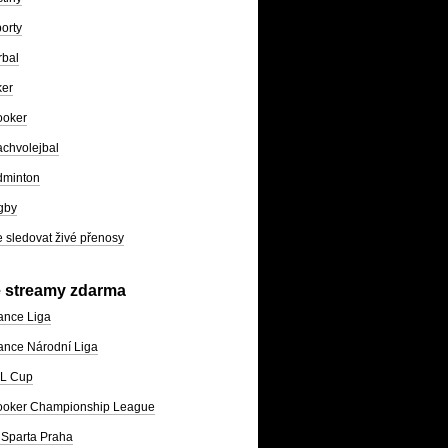
orty
rbal
ker
ooker
chvolejbal
dminton
gby
 sledovat živé přenosy
e streamy zdarma
ance Liga
nce Národní Liga
L Cup
ooker Championship League
Sparta Praha