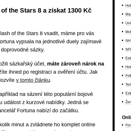
Hok
 of the Stars 8 a získat 1300 Kč
Max
Uni
Mo
ash of the Stars 8 vsadit, máme pro vás
NH
rtuna vypsala na jednotlivé duely zajímavé
é doprovodné sázky.
NF
Est
ožili sázkařský účet,
máte zároveň nárok na
Hok
žíte ihned po registraci a ověření účtu. Jak
Fot
dozvíte
v tomto článku
.
Ten
Ext
příklad na sázení této populární bojové
u událost z kurzové nabídky. Jedná se
Žen
ncelář Fortuna nabízí do začátku.
Onl
kolik minut a zvládnete ho komplet online
For