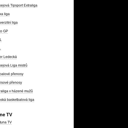
ejová Tipsport Extraliga
a liga
verzitní liga
to GP
L
L
er Ledecká
ejová Liga mistrů
balové přenosy
isové přenosy
raliga v házené mužů
ská basketbalová liga
ine TV
tuna TV