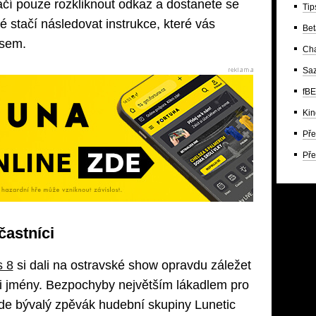
tačí pouze rozkliknout odkaz a dostanete se
Tip
té stačí následovat instrukce, které vás
Bet
esem.
Ch
Saz
fBE
Kin
Pře
Pře
častníci
s 8
si dali na ostravské show opravdu záležet
i jmény. Bezpochyby největším lákadlem pro
de bývalý zpěvák hudební skupiny Lunetic