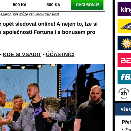
500 Kč
500 Kč
CHCI BONUS
hazardní hře může vzniknout závislost.
 opět sledovat online! A nejen to, lze si
u společnosti Fortuna i s bonusem pro
•
KDE SI VSADIT
•
ÚČASTNÍCI
VŠE 
Pře
Živ