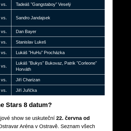
vs.
Tadeáš "Gangstaboy" Veselý
vs.
Sandro Jandajsek
vs.
Dan Bayer
vs.
Stanislav Lukeš
vs.
Lukáš "HuHu" Procházka
Lukáš "Bukys" Bukovaz, Patrik "Corleone"
vs.
Horváth
vs.
Jiří Charizan
vs.
Jiří Juřička
he Stars 8 datum?
ojové show se uskuteční
22. června od
t Ostravar Aréna v Ostravě. Seznam všech