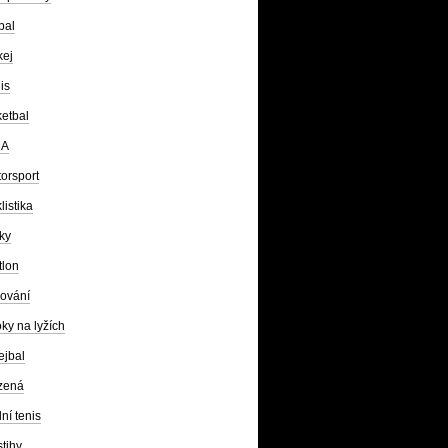
bal
kej
is
etbal
A
orsport
listika
ky
tlon
ování
ky na lyžích
ejbal
zená
lní tenis
tihy