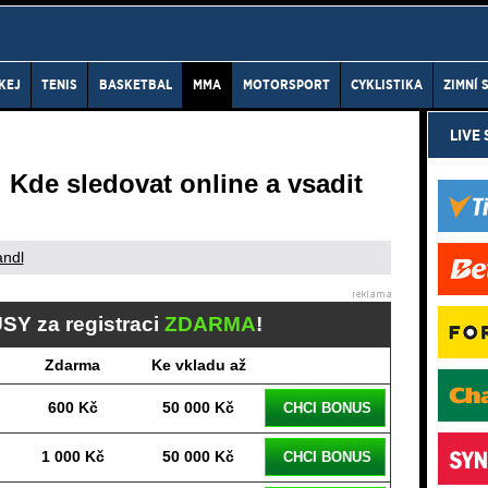
KEJ
TENIS
BASKETBAL
MMA
MOTORSPORT
CYKLISTIKA
ZIMNÍ 
LIVE
: Kde sledovat online a vsadit
andl
SY za registraci
ZDARMA
!
Zdarma
Ke vkladu až
600 Kč
50 000 Kč
CHCI BONUS
1 000 Kč
50 000 Kč
CHCI BONUS