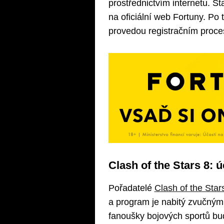
prostřednictvím internetu. S
na oficiální web Fortuny. Po 
provedou registračním proc
Clash of the Stars 8: ú
Pořadatelé
Clash of the Star
a program je nabitý zvučným
fanoušky bojových sportů bu