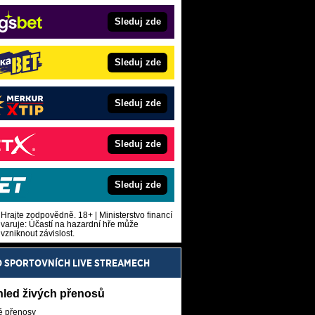
Sleduj zde
Sleduj zde
Sleduj zde
Sleduj zde
Sleduj zde
Hrajte zodpovědně. 18+ | Ministerstvo financí
varuje: Účastí na hazardní hře může
vzniknout závislost.
O SPORTOVNÍCH LIVE STREAMECH
hled živých přenosů
é přenosy