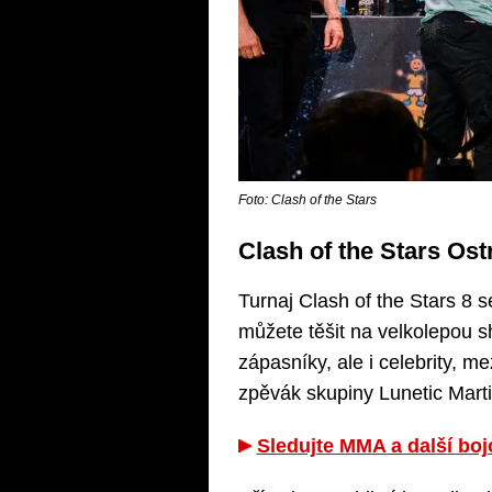
Foto: Clash of the Stars
Clash of the Stars Ost
Turnaj Clash of the Stars 8 
můžete těšit na velkolepou
zápasníky, ale i celebrity, m
zpěvák skupiny Lunetic Mart
Sledujte MMA a další bo