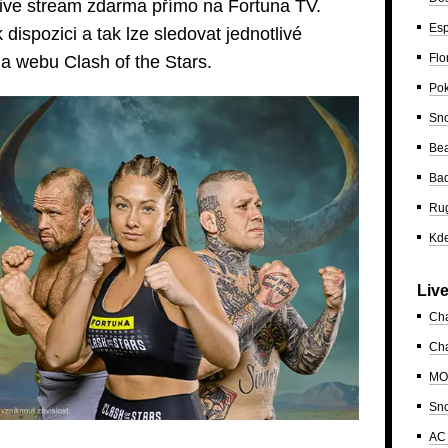
e live stream zdarma přímo na Fortuna TV.
Esp
dispozici a tak lze sledovat jednotlivé
Flo
a webu Clash of the Stars.
Po
Sn
Bea
Ba
Ru
Kde
Liv
Ch
Cha
MO
Sn
AC 