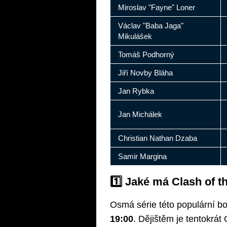
Miroslav "Fayne" Loner
Václav "Baba Jaga"
Mikulášek
Tomáš Podhorný
Jiří Novby Bláha
Jan Rybka
Jan Michálek
Christian Nathan Dzaba
Samir Margina
1️⃣ Jaké má Clash of t
Osmá série této populární b
19:00
. Dějištěm je tentokrá