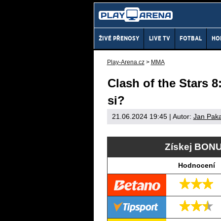
ŽIVÉ PŘENOSY
LIVE TV
FOTBAL
HO
Play-Arena.cz
>
MMA
Clash of the Stars 8
si?
21.06.2024 19:45
| Autor:
Jan Pak
Získej BONU
Hodnocení