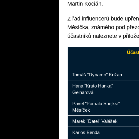
Martin Kocián.
Z řad influencerů bude upře
Měsíčka, známého pod přezd
účastníků naleznete v přilož
Účast
Tomáš "Dynamo" Križan
Hana "Kruto Hanka"
Gelnarová
Pavel "Pomalu Snejksi"
Měsíček
Marek "Datel" Valášek
Karlos Benda