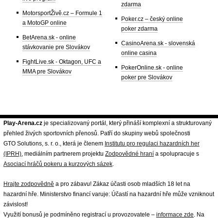
zdarma
MotorsportŽivě.cz – Formule 1
Poker.cz – český online
a MotoGP online
poker zdarma
BetArena.sk - online
CasinoArena.sk - slovenská
stávkovanie pre Slovákov
online casina
FightLive.sk - Oktagon, UFC a
PokerOnline.sk - online
MMA pre Slovákov
poker pre Slovákov
Play-Arena.cz
je specializovaný portál, který přináší komplexní a strukturovaný
přehled živých sportovních přenosů. Patří do skupiny webů společnosti
GTO Solutions, s. r. o., která je členem
Institutu pro regulaci hazardních her
(IPRH)
, mediálním partnerem projektu
Zodpovědné hraní
a spolupracuje s
Asociací hráčů pokeru a kurzových sázek
.
Hrajte zodpovědně
a pro zábavu! Zákaz účasti osob mladších 18 let na
hazardní hře. Ministerstvo financí varuje: Účastí na hazardní hře může vzniknout
závislost!
Využití bonusů je podmíněno registrací u provozovatele –
informace zde
. Na