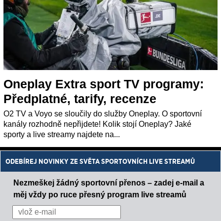
Oneplay Extra sport TV programy:
Předplatné, tarify, recenze
O2 TV a Voyo se sloučily do služby Oneplay. O sportovní
kanály rozhodně nepřijdete! Kolik stojí Oneplay? Jaké
sporty a live streamy najdete na...
ODEBÍREJ NOVINKY ZE SVĚTA SPORTOVNÍCH LIVE STREAMŮ
Nezmeškej žádný sportovní přenos – zadej e-mail a
měj vždy po ruce přesný program live streamů