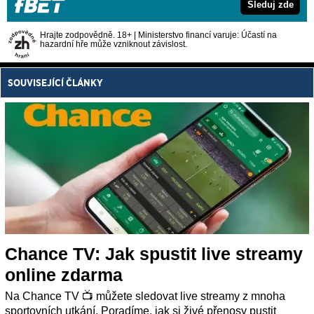
Sleduj zde
Hrajte zodpovědně. 18+ | Ministerstvo financí varuje: Účastí na
hazardní hře může vzniknout závislost.
SOUVISEJÍCÍ ČLÁNKY
Chance TV: Jak spustit live streamy
online zdarma
Na Chance TV 📺 můžete sledovat live streamy z mnoha
sportovních utkání. Poradíme, jak si živé přenosy pustit