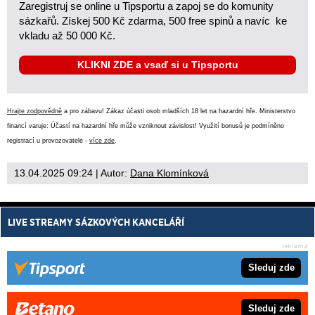
Zaregistruj se online u Tipsportu a zapoj se do komunity
sázkařů. Získej 500 Kč zdarma, 500 free spinů a navíc ke
vkladu až 50 000 Kč.
KLIKNI ZDE a vsaď si u Tipsportu
Hrajte zodpovědně
a pro zábavu! Zákaz účasti osob mladších 18 let na hazardní hře. Ministerstvo
financí varuje: Účastí na hazardní hře může vzniknout závislost! Využití bonusů je podmíněno
registrací u provozovatele -
více zde
.
13.04.2025 09:24
| Autor:
Dana Klomínková
LIVE STREAMY SÁZKOVÝCH KANCELÁŘÍ
Sleduj zde
Sleduj zde