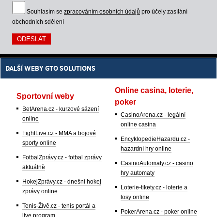
Souhlasím se
zpracováním osobních údajů
pro účely zasílání
obchodních sdělení
DALŠÍ WEBY GTO SOLUTIONS
Online casina, loterie,
Sportovní weby
poker
BetArena.cz - kurzové sázení
CasinoArena.cz - legální
online
online casina
FightLive.cz - MMA a bojové
EncyklopedieHazardu.cz -
sporty online
hazardní hry online
FotbalZprávy.cz - fotbal zprávy
CasinoAutomaty.cz - casino
aktuálně
hry automaty
HokejZprávy.cz - dnešní hokej
Loterie-tikety.cz - loterie a
zprávy online
losy online
Tenis-Živě.cz - tenis portál a
PokerArena.cz - poker online
live program