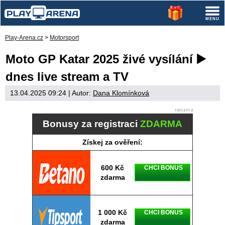
Play-Arena.cz
>
Motorsport
Moto GP Katar 2025 živé vysílání ▶️
dnes live stream a TV
13.04.2025 09:24
| Autor:
Dana Klomínková
Bonusy za registraci
ZDARMA
Získej za ověření:
600 Kč
CHCI BONUS
zdarma
1 000 Kč
CHCI BONUS
zdarma