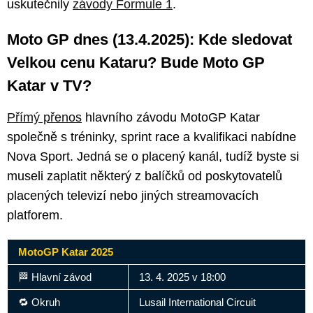
uskutečnily
závody Formule 1
.
Moto GP dnes (13.4.2025): Kde sledovat
Velkou cenu Kataru? Bude Moto GP
Katar v TV?
Přímý přenos
hlavního závodu MotoGP Katar
společně s tréninky, sprint race a kvalifikaci nabídne
Nova Sport. Jedná se o placený kanál, tudíž byste si
museli zaplatit některý z balíčků od poskytovatelů
placených televizí nebo jiných streamovacích
platforem.
MotoGP Katar 2025
🏁 Hlavní závod
13. 4. 2025 v 18:00
🔁 Okruh
Lusail International Circuit