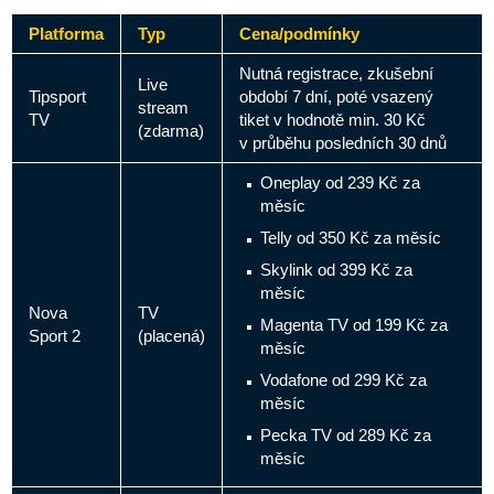
Platforma
Typ
Cena/podmínky
Nutná registrace, zkušební
Live
Tipsport
období 7 dní, poté vsazený
stream
TV
tiket v hodnotě min. 30 Kč
(zdarma)
v průběhu posledních 30 dnů
Oneplay od 239 Kč za
měsíc
Telly od 350 Kč za měsíc
Skylink od 399 Kč za
měsíc
Nova
TV
Magenta TV od 199 Kč za
Sport 2
(placená)
měsíc
Vodafone od 299 Kč za
měsíc
Pecka TV od 289 Kč za
měsíc