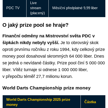
Live
PDC TV
stream
Měsíční předplatné 9,99 liber
(placený)
O jaký prize pool se hraje?
Finanční odměny na Mistrovství světa
PDC
v
šipkách nikdy nebyly vyšší.
Je to obrovský skok
oproti prvnímu ročníku z roku 1994, kdy celkový prize
money pool dosahoval skromných 64 000 liber. Dnes
se jedná o nevídané částky. Prize pool činí 5 000 000
liber. Vítěz turnaje si odnese 1 000 000 liber,
v přepočtu téměř 27,7 milionu korun.
World Darts Championship prize money
World Darts Championship 2025 prize
Částka
money