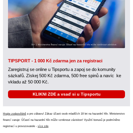
TIPSPORT - 1 000 Kč zdarma jen za registraci
Zaregistruj se online u Tipsportu a zapoj se do komunity
sázkařů. Získej 500 Kč zdarma, 500 free spinů a navíc ke
vkladu až 50 000 Kč.
KLIKNI ZDE a vsaď si u Tipsportu
Hrajte zodpovědně
a pro zábavu! Zákaz účasti osob mladších 18 let na hazardní hře. Ministerstvo
financí varuje: Účastí na hazardní hře může vzniknout závislost! Využití bonusů je podmíněno
registrací u provozovatele -
více zde
.