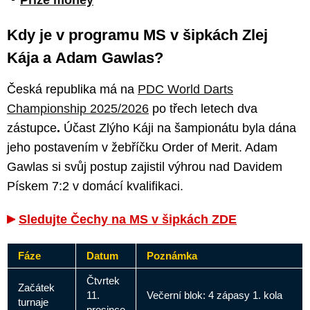
Prize money
Kdy je v programu MS v šipkách Zlej
Kája a Adam Gawlas?
Česká republika má na
PDC World Darts
Championship 2025/2026
po třech letech dva
zástupce
.
Účast Zlýho Káji na šampionátu byla dána
jeho postavením v žebříčku Order of Merit. Adam
Gawlas si svůj postup zajistil výhrou nad Davidem
Pískem 7:2 v domácí kvalifikaci.
Sledujte Čechy na MS v šipkách ZDE
Fáze
Datum
Poznámka
Čtvrtek
Začátek
11.
Večerní blok: 4 zápasy 1. kola
turnaje
prosince