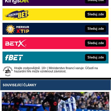
Sleduj zde
Sleduj zde
Sleduj zde
Sleduj zde
Hrajte zodpovědně. 18+ | Ministerstvo financí varuje: Účastí na
hazardní hře může vzniknout závislost.
SOUVISEJÍCÍ ČLÁNKY