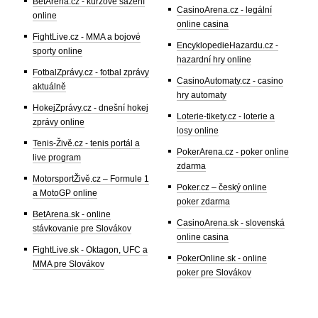
BetArena.cz - kurzové sázení
CasinoArena.cz - legální
online
online casina
FightLive.cz - MMA a bojové
EncyklopedieHazardu.cz -
sporty online
hazardní hry online
FotbalZprávy.cz - fotbal zprávy
CasinoAutomaty.cz - casino
aktuálně
hry automaty
HokejZprávy.cz - dnešní hokej
Loterie-tikety.cz - loterie a
zprávy online
losy online
Tenis-Živě.cz - tenis portál a
PokerArena.cz - poker online
live program
zdarma
MotorsportŽivě.cz – Formule 1
Poker.cz – český online
a MotoGP online
poker zdarma
BetArena.sk - online
CasinoArena.sk - slovenská
stávkovanie pre Slovákov
online casina
FightLive.sk - Oktagon, UFC a
PokerOnline.sk - online
MMA pre Slovákov
poker pre Slovákov