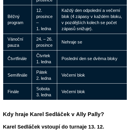
12.
Každý den odpolední a večerní
Běžný
prosince
blok (4 zápasy v každém bloku,
program
–
v pozdějších kolech se počet
1. ledna
zápasů snižuje).
Vánoční
24. – 26.
Nehraje se
pauza
prosince
Čtvrtek
Čtvrtfinále
Poslední den se dvěma bloky
1. ledna
Pátek
Semifinále
Večerní blok
2. ledna
Sobota
Finále
Večerní blok
3. ledna
Kdy hraje Karel Sedláček v Ally Pally?
Karel Sedláček vstoupí do turnaje 13. 12.