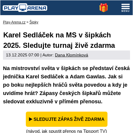
Play-Arena.cz
>
Šipky
Karel Sedláček na MS v šipkách
2025. Sledujte turnaj živě zdarma
13.12.2025 07:00
| Autor:
Dana Klomínková
Na mistrovství světa v šipkách se představí česká
jednička Karel Sedláček a Adam Gawlas. Jak si
po boku nejlepších hráčů světa povedou a kdy je
uvidíme hrát? Zápasy českých šipkařů můžete
sledovat
exkluzivně
v přímém přenosu.
▶️ SLEDUJTE ZÁPAS ŽIVĚ ZDARMA
(návod, jak spustit přenos na
Tipsport TV
)