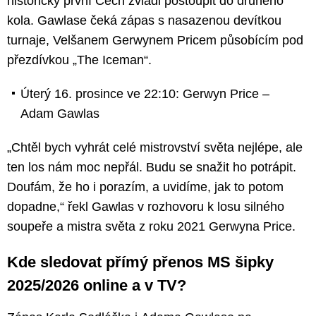
historicky první Čech zvládl postoupit do druhého
kola. Gawlase čeká zápas s nasazenou devítkou
turnaje, Velšanem Gerwynem Pricem působícím pod
přezdívkou „The Iceman“.
Úterý 16. prosince ve 22:10: Gerwyn Price –
Adam Gawlas
„Chtěl bych vyhrát celé mistrovství světa nejlépe, ale
ten los nám moc nepřál. Budu se snažit ho potrápit.
Doufám, že ho i porazím, a uvidíme, jak to potom
dopadne,“ řekl Gawlas v rozhovoru k losu silného
soupeře a mistra světa z roku 2021 Gerwyna Price.
Kde sledovat přímý přenos MS šipky
2025/2026 online a v TV?