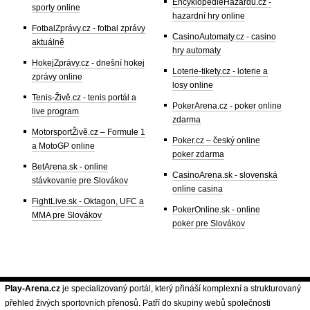
EncyklopedieHazardu.cz -
sporty online
hazardní hry online
FotbalZprávy.cz - fotbal zprávy
CasinoAutomaty.cz - casino
aktuálně
hry automaty
HokejZprávy.cz - dnešní hokej
Loterie-tikety.cz - loterie a
zprávy online
losy online
Tenis-Živě.cz - tenis portál a
PokerArena.cz - poker online
live program
zdarma
MotorsportŽivě.cz – Formule 1
Poker.cz – český online
a MotoGP online
poker zdarma
BetArena.sk - online
CasinoArena.sk - slovenská
stávkovanie pre Slovákov
online casina
FightLive.sk - Oktagon, UFC a
PokerOnline.sk - online
MMA pre Slovákov
poker pre Slovákov
Play-Arena.cz
je specializovaný portál, který přináší komplexní a strukturovaný
přehled živých sportovních přenosů. Patří do skupiny webů společnosti