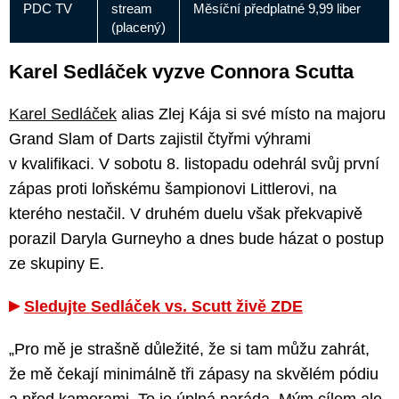
PDC TV
stream
Měsíční předplatné 9,99 liber
(placený)
Karel Sedláček vyzve Connora Scutta
Karel Sedláček
alias Zlej Kája si své místo na majoru
Grand Slam of Darts zajistil čtyřmi výhrami
v kvalifikaci. V sobotu 8. listopadu odehrál svůj první
zápas proti loňskému šampionovi Littlerovi, na
kterého nestačil. V druhém duelu však překvapivě
porazil Daryla Gurneyho a dnes bude házat o postup
ze skupiny E.
Sledujte Sedláček vs. Scutt živě ZDE
„Pro mě je strašně důležité, že si tam můžu zahrát,
že mě čekají minimálně tři zápasy na skvělém pódiu
a před kamerami. To je úplná paráda. Mým cílem ale