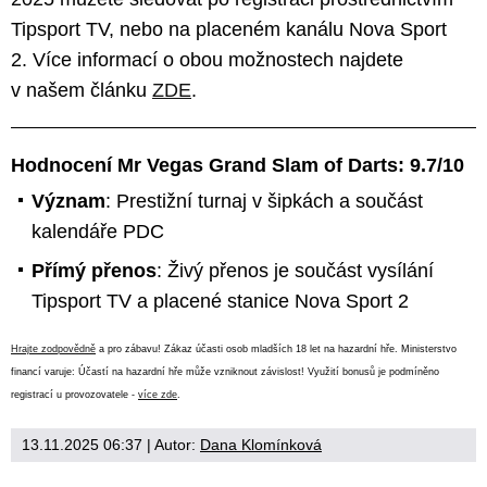
Tipsport TV, nebo na placeném kanálu Nova Sport
2. Více informací o obou možnostech najdete
v našem článku
ZDE
.
Hodnocení Mr Vegas Grand Slam of Darts: 9.7/10
Význam
: Prestižní turnaj v šipkách a součást
kalendáře PDC
Přímý přenos
: Živý přenos je součást vysílání
Tipsport TV a placené stanice Nova Sport 2
Hrajte zodpovědně
a pro zábavu! Zákaz účasti osob mladších 18 let na hazardní hře. Ministerstvo
financí varuje: Účastí na hazardní hře může vzniknout závislost! Využití bonusů je podmíněno
registrací u provozovatele -
více zde
.
13.11.2025 06:37
| Autor:
Dana Klomínková