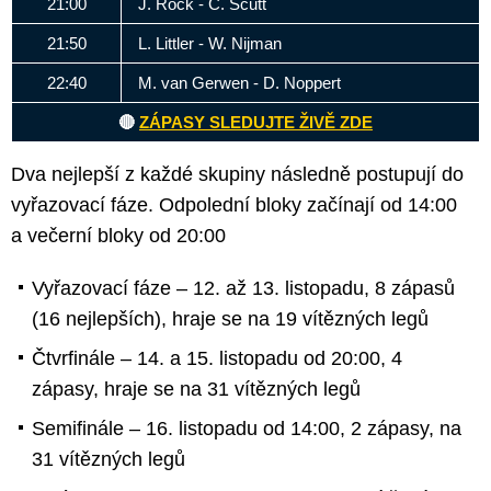
21:00
J. Rock - C. Scutt
21:50
L. Littler - W. Nijman
22:40
M. van Gerwen - D. Noppert
🔴
ZÁPASY SLEDUJTE ŽIVĚ ZDE
Dva nejlepší z každé skupiny následně postupují do
vyřazovací fáze. Odpolední bloky začínají od 14:00
a večerní bloky od 20:00
Vyřazovací fáze – 12. až 13. listopadu, 8 zápasů
(16 nejlepších), hraje se na 19 vítězných legů
Čtvrfinále – 14. a 15. listopadu od 20:00, 4
zápasy, hraje se na 31 vítězných legů
Semifinále – 16. listopadu od 14:00, 2 zápasy, na
31 vítězných legů