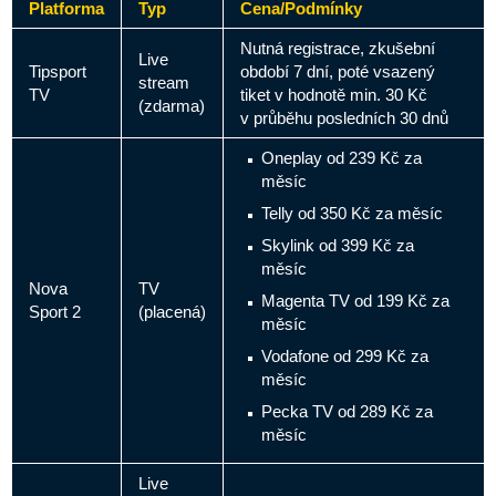
Platforma
Typ
Cena/Podmínky
Nutná registrace, zkušební
Live
Tipsport
období 7 dní, poté vsazený
stream
TV
tiket v hodnotě min. 30 Kč
(zdarma)
v průběhu posledních 30 dnů
Oneplay od 239 Kč za
měsíc
Telly od 350 Kč za měsíc
Skylink od 399 Kč za
měsíc
Nova
TV
Magenta TV od 199 Kč za
Sport 2
(placená)
měsíc
Vodafone od 299 Kč za
měsíc
Pecka TV od 289 Kč za
měsíc
Live