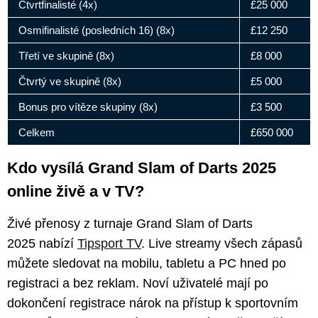
Čtvrtfinalisté (4x)
£25 000
Osmifinalisté (posledních 16) (8x)
£12 250
Třetí ve skupině (8x)
£8 000
Čtvrtý ve skupině (8x)
£5 000
Bonus pro vítěze skupiny (8x)
£3 500
Celkem
£650 000
Kdo vysílá Grand Slam of Darts 2025
online živě a v TV?
Živé přenosy z turnaje Grand Slam of Darts
2025 nabízí
Tipsport TV
. Live streamy všech zápasů
můžete sledovat na mobilu, tabletu a PC hned po
registraci a bez reklam. Noví uživatelé mají po
dokončení registrace nárok na přístup k sportovním