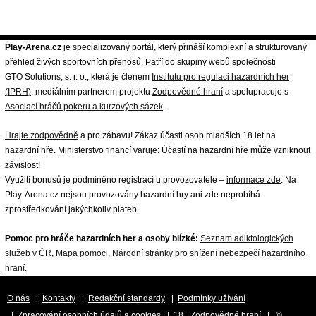
Play-Arena.cz
je specializovaný portál, který přináší komplexní a strukturovaný
přehled živých sportovních přenosů. Patří do skupiny webů společnosti
GTO Solutions, s. r. o., která je členem
Institutu pro regulaci hazardních her
(IPRH)
, mediálním partnerem projektu
Zodpovědné hraní
a spolupracuje s
Asociací hráčů pokeru a kurzových sázek
.
Hrajte zodpovědně
a pro zábavu! Zákaz účasti osob mladších 18 let na
hazardní hře. Ministerstvo financí varuje: Účastí na hazardní hře může vzniknout
závislost!
Využití bonusů je podmíněno registrací u provozovatele –
informace zde
. Na
Play-Arena.cz nejsou provozovány hazardní hry ani zde neprobíhá
zprostředkování jakýchkoliv plateb.
Pomoc pro hráče hazardních her a osoby blízké:
Seznam adiktologických
služeb v ČR
,
Mapa pomoci
,
Národní stránky pro snížení nebezpečí hazardního
hraní
.
O nás
|
Kontakty
|
Redakční standardy
|
Podmínky užívání
|
Zpracování osobních údajů a cookies
|
18+ Zodpovědné hraní
| ©