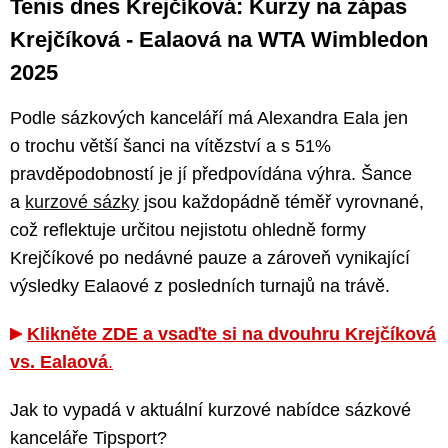
Tenis dnes Krejčíková: Kurzy na zápas
Krejčíková - Ealaová na WTA Wimbledon
2025
Podle sázkových kanceláří má Alexandra Eala jen
o trochu větší šanci na vítězství a s 51%
pravděpodobností je jí předpovídána výhra. Šance
a
kurzové sázky
jsou každopádně téměř vyrovnané,
což reflektuje určitou nejistotu ohledně formy
Krejčíkové po nedávné pauze a zároveň vynikající
výsledky Ealaové z posledních turnajů na trávě.
Klikněte ZDE a vsaďte si na dvouhru Krejčíková
vs. Ealaová
.
Jak to vypadá v aktuální kurzové nabídce sázkové
kanceláře Tipsport?