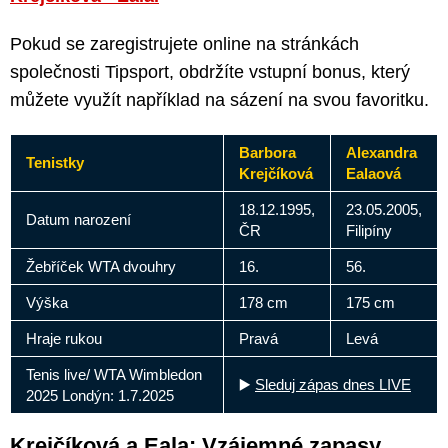
Pokud se zaregistrujete online na stránkách
společnosti Tipsport, obdržíte vstupní bonus, který
můžete využít například na sázení na svou favoritku.
Barbora
Alexandra
Tenistky
Krejčíková
Ealaová
18.12.1995,
23.05.2005,
Datum narození
ČR
Filipíny
Žebříček WTA dvouhry
16.
56.
Výška
178 cm
175 cm
Hraje rukou
Pravá
Levá
Tenis live/ WTA Wimbledon
▶️
Sleduj zápas dnes LIVE
2025 Londýn: 1.7.2025
Krejčíková a Eala: Vzájemné zapasy,