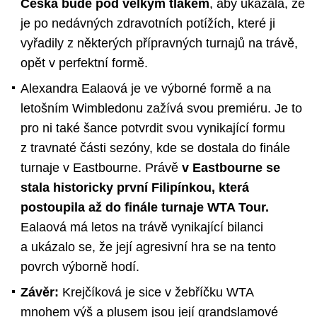
Češka bude pod velkým tlakem
, aby ukázala, že
je po nedávných zdravotních potížích, které ji
vyřadily z některých přípravných turnajů na trávě,
opět v perfektní formě.
Alexandra Ealaová je ve výborné formě a na
letošním Wimbledonu zažívá svou premiéru. Je to
pro ni také šance potvrdit svou vynikající formu
z travnaté části sezóny, kde se dostala do finále
turnaje v Eastbourne. Právě
v Eastbourne se
stala historicky první Filipínkou, která
postoupila až do finále turnaje WTA Tour.
Ealaová má letos na trávě vynikající bilanci
a ukázalo se, že její agresivní hra se na tento
povrch výborně hodí.
Závěr:
Krejčíková je sice v žebříčku WTA
mnohem výš a plusem jsou její grandslamové