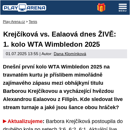
Play-Arena.cz
>
Tenis
Krejčíková vs. Ealaová dnes ŽIVĚ:
1. kolo WTA Wimbledon 2025
01.07.2025 13:55
| Autor:
Dana Klomínková
Dnešní první kolo WTA Wimbledon 2025 na
travnatém kurtu je příslibem mimořádně
zajímavého zápasu mezi obhájkyní titulu
Barborou Krejčíkovou a vycházející hvězdou
Alexandrou Ealaovou z Filipín. Kde sledovat live
stream turnaje a jaké jsou šance obou hráček?
Aktualizujeme
:
Barbora Krejčíková postoupila do
druhého kola po setech 3:6, 6:2, 6:1.
Aktuální live