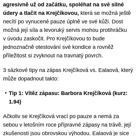
agresivně už od začátku, spoléhat na své silné
údery a tlačit na Krejčíkovou,
která se možná ještě
necítí po vynucené pauze úplně ve své kůži. Dost
možná její síla a levoruký servis mohou protihráčku
v úvodu zaskočit. Pro Krejčíkovou to bude
jednoznačně otestování své kondice a rovněž
příležitost si zvyknout na travnatý povrch.
3 sázkové tipy na zápas Krejčíková vs. Ealaová, který
může dopadnout takto:
Tip 1: Vítěz zápasu: Barbora Krejčíková (kurz:
1.94)
Ačkoliv se Krejčíková vrací po pauze a nemá za
sebou v letošním roce přípravné zápasy na trávě, její
zkušenosti jsou obrovskou výhodou. Ealaová je sice