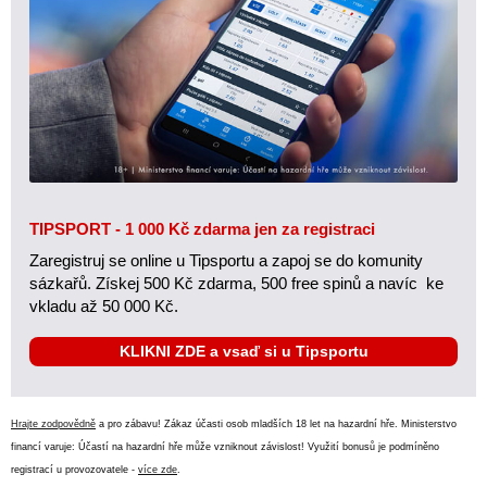
TIPSPORT - 1 000 Kč zdarma jen za registraci
Zaregistruj se online u Tipsportu a zapoj se do komunity
sázkařů. Získej 500 Kč zdarma, 500 free spinů a navíc ke
vkladu až 50 000 Kč.
KLIKNI ZDE a vsaď si u Tipsportu
Hrajte zodpovědně
a pro zábavu! Zákaz účasti osob mladších 18 let na hazardní hře. Ministerstvo
financí varuje: Účastí na hazardní hře může vzniknout závislost! Využití bonusů je podmíněno
registrací u provozovatele -
více zde
.