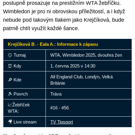
postupně prosazuje na prestižním WTA žebříčku.
Wimbledon je pro ni obrovskou příležitostí, a i když
nebude pod takovým tlakem jako Krejčíková, bude
patrně chtít využít každé šance.
Krejčíková B. - Eala A.: Informace k zápasu
🥎 Turnaj
WTA, Wimbledon 2025, dvouhra žen
⏰ Kdy
1. června 2025 v 14:30
All England Club, Londýn, Velká
🔎 Kde
Británie
🎾 Povrch
Tráva
📈Žebříček
#16 - #56
WTA:
🎥 Live stream
TV Tipsport