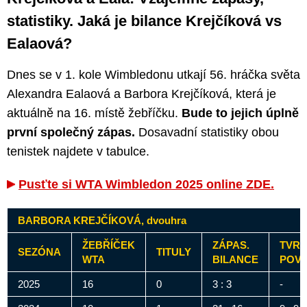
statistiky. Jaká je bilance Krejčíková vs
Ealaová?
Dnes se v 1. kole Wimbledonu utkají 56. hráčka světa
Alexandra Ealaová a Barbora Krejčíková, která je
aktuálně na 16. místě žebříčku.
Bude to jejich úplně
první společný zápas.
Dosavadní statistiky obou
tenistek najdete v tabulce.
Pusťte si WTA Wimbledon 2025 online ZDE.
BARBORA KREJČÍKOVÁ, dvouhra
ŽEBŘÍČEK
ZÁPAS.
TVR
SEZÓNA
TITULY
WTA
BILANCE
POV
2025
16
0
3 : 3
-