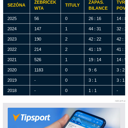
ŽEBŘÍČEK
ZÁPAS.
TVR
SEZÓNA
TITULY
WTA
BILANCE
POV
2025
56
0
26 : 16
14 : 8
2024
147
1
44 : 31
32 : 2
2023
190
2
42 : 22
42 : 1
2022
214
2
41 : 19
41 : 1
2021
526
1
19 : 14
14 : 9
2020
1183
0
9 : 6
3 : 2
2019
-
0
3 : 1
3 : 1
2018
-
0
1 : 1
-