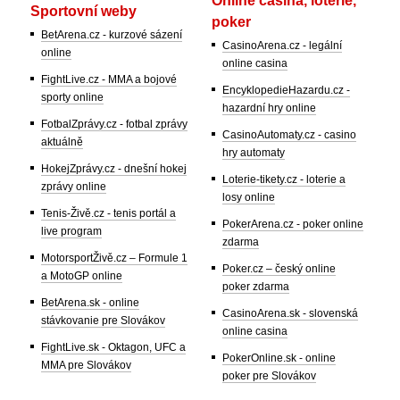
Sportovní weby
poker
BetArena.cz - kurzové sázení
CasinoArena.cz - legální
online
online casina
FightLive.cz - MMA a bojové
EncyklopedieHazardu.cz -
sporty online
hazardní hry online
FotbalZprávy.cz - fotbal zprávy
CasinoAutomaty.cz - casino
aktuálně
hry automaty
HokejZprávy.cz - dnešní hokej
Loterie-tikety.cz - loterie a
zprávy online
losy online
Tenis-Živě.cz - tenis portál a
PokerArena.cz - poker online
live program
zdarma
MotorsportŽivě.cz – Formule 1
Poker.cz – český online
a MotoGP online
poker zdarma
BetArena.sk - online
CasinoArena.sk - slovenská
stávkovanie pre Slovákov
online casina
FightLive.sk - Oktagon, UFC a
PokerOnline.sk - online
MMA pre Slovákov
poker pre Slovákov