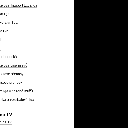
ejová Tipsport Extraliga
a liga
verzitní liga
to GP
L
L
er Ledecká
ejová Liga mistrů
balové přenosy
isové přenosy
raliga v házené mužů
ská basketbalová liga
ine TV
tuna TV