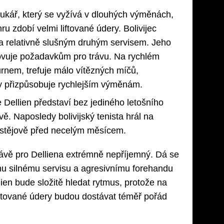
tukář, který se vyžívá v dlouhých výměnách,
hru zdobí velmi liftované údery. Bolivijec
 a relativně slušným druhým servisem. Jeho
ovuje požadavkům pro trávu. Na rychlém
rnem, trefuje málo vítězných míčů,
y přizpůsobuje rychlejším výměnám.
Dellien představí bez jediného letošního
. Naposledy bolivijský tenista hrál na
ostějově před necelým měsícem.
rávě pro Delliena extrémně nepříjemný. Dá se
u silnému servisu a agresivnímu forehandu
ien bude složitě hledat rytmus, protože na
iftované údery budou dostávat téměř pořád