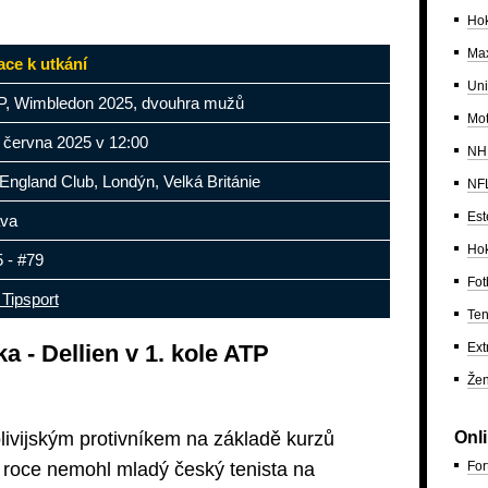
Hok
Max
ace k utkání
Uni
P, Wimbledon 2025, dvouhra mužů
Mo
 června 2025 v 12:00
NH
 England Club, Londýn, Velká Británie
NF
Est
áva
Hok
 - #79
Fot
Tipsport
Ten
Ext
 - Dellien v 1. kole ATP
Žen
Onl
olivijským protivníkem na základě kurzů
For
 roce nemohl mladý český tenista na