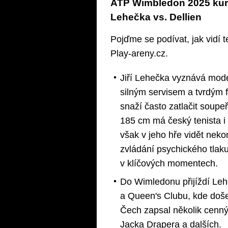
ATP Wimbledon 2025 kurz
Lehečka vs. Dellien
Pojďme se podívat, jak vidí 
Play-areny.cz.
Jiří Lehečka vyznává moder
silným servisem a tvrdým
snaží často zatlačit soupeř
185 cm má český tenista i 
však v jeho hře vidět neko
zvládání psychického tlaku
v klíčových momentech.
Do Wimledonu přijíždí Leh
a Queen's Clubu, kde došel 
Čech zapsal několik cenn
Jacka Drapera a dalších.