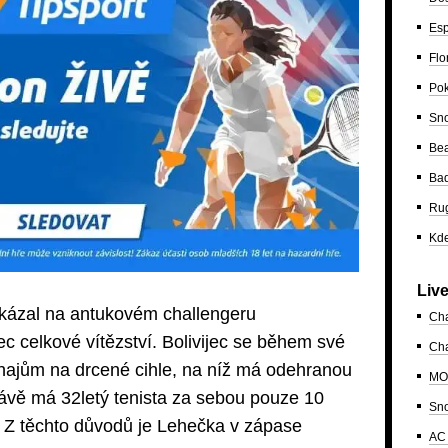
Esp
Flo
Po
Sn
Bea
Ba
Ru
Kde
Liv
kázal na antukovém challengeru
Ch
ec celkové vítězství. Bolivijec se během své
Cha
rnajům na drcené cihle, na níž má odehranou
MO
rávě má 32letý tenista za sebou pouze 10
Sn
. Z těchto důvodů je Lehečka v zápase
AC 