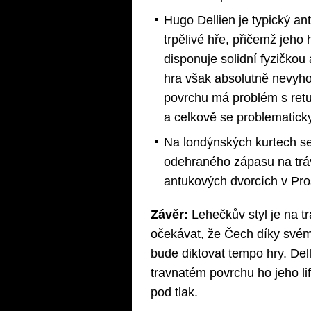
Hugo Dellien je typický an
trpělivé hře, přičemž jeho 
disponuje solidní fyzičkou
hra však absolutně nevyh
povrchu má problém s retu
a celkově se problematick
Na londýnských kurtech se 
odehraného zápasu na trávě
antukových dvorcích v Pr
Závěr:
Lehečkův styl je na t
očekávat, že Čech díky svém
bude diktovat tempo hry. Dell
travnatém povrchu ho jeho l
pod tlak.