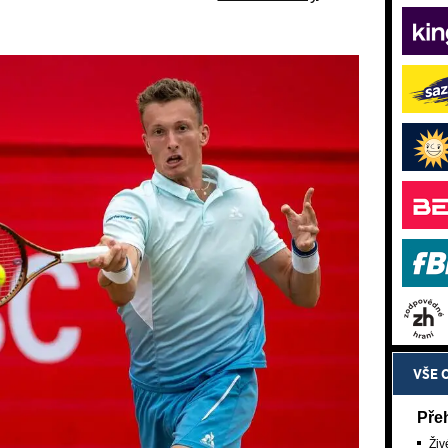
VŠE 
Pře
Živ