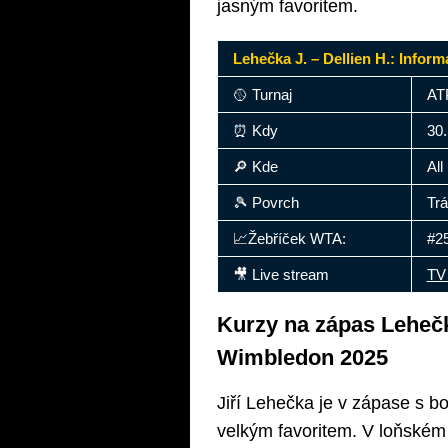
jasným favoritem.
Lehečka J. – Dellien H.: Inform
🥎 Turnaj
AT
⏰ Kdy
30.
🔎 Kde
All
🎾 Povrch
Tr
📈Žebříček WTA:
#25
🎥 Live stream
TV 
Kurzy na zápas Lehečka
Wimbledon 2025
Jiří Lehečka je v zápase s b
velkým favoritem. V loňském