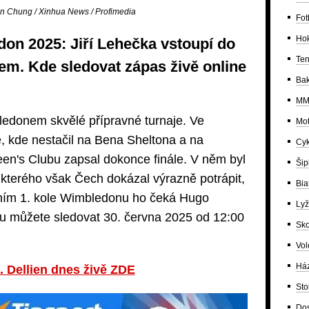
n Chung / Xinhua News / Profimedia
Fot
Ho
don 2025: Jiří Lehečka vstoupí do
Ten
em. Kde sledovat zápas živě online
Bak
MM
ledonem skvělé přípravné turnaje. Ve
Mot
le, kde nestačil na Bena Sheltona a na
Cyk
en's Clubu zapsal dokonce finále. V něm byl
Šip
, kterého však Čech dokázal výrazně potrápit,
Bia
šním 1. kole Wimbledonu ho čeká Hugo
Lyž
su můžete sledovat 30. června 2025 od 12:00
Sko
Vol
Há
. Dellien dnes živě ZDE
Sto
Dos