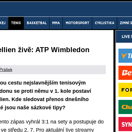
KEJ
TENIS
BASKETBAL
MMA
MOTORSPORT
CYKLISTIKA
ZIMNÍ 
LIVE
ellien živě: ATP Wimbledon
 Prášek
vou cestu nejslavnějším tenisovým
onu se proti němu v 1. kole postaví
llien. Kde sledovat přenos dnešního
é jsou naše sázkové tipy?
nto zápas vyhrál 3:1 na sety a postupuje do
ve středu 2. 7. Pro aktuální
live streamy