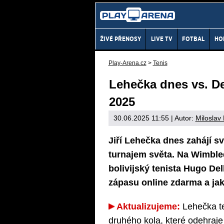
ŽIVÉ PŘENOSY
LIVE TV
FOTBAL
HO
Play-Arena.cz
>
Tenis
Lehečka dnes vs. D
2025
30.06.2025 11:55
| Autor:
Miloslav
Jiří Lehečka dnes zahájí s
turnajem světa. Na Wimbled
bolivijský tenista Hugo De
zápasu online zdarma a jak
Aktualizujeme:
Lehečka te
druhého kola, které odehraje 