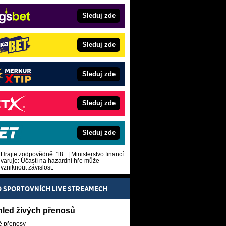
Sleduj zde
Sleduj zde
Sleduj zde
Sleduj zde
Sleduj zde
Hrajte zodpovědně. 18+ | Ministerstvo financí
varuje: Účastí na hazardní hře může
vzniknout závislost.
O SPORTOVNÍCH LIVE STREAMECH
hled živých přenosů
é přenosy