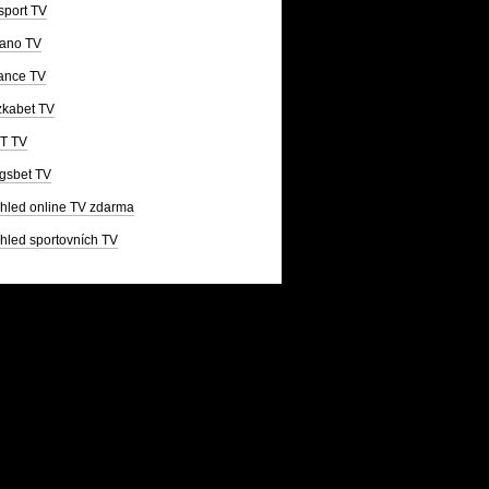
sport TV
ano TV
ance TV
kabet TV
T TV
gsbet TV
hled online TV zdarma
hled sportovních TV