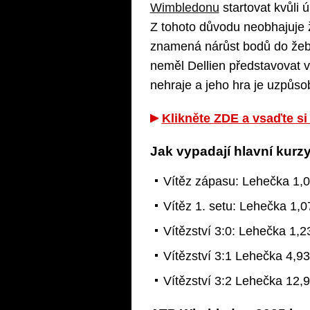
Wimbledonu
startovat kvůli 
Z tohoto důvodu neobhajuje ž
znamená nárůst bodů do žeb
neměl Dellien představovat v
nehraje a jeho hra je uzpůso
Klikněte ZDE a vsaďte si
Jak vypadají hlavní kurz
Vítěz zápasu: Lehečka 1,01
Vítěz 1. setu: Lehečka 1,07
Vítězství 3:0: Lehečka 1,23
Vítězství 3:1 Lehečka 4,93
Vítězství 3:2 Lehečka 12,9