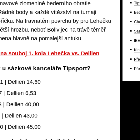
únavové zlomenině bederního obratle.
Tip
ádné body a každé vítězství na turnaji
Bet
říčku. Na travnatém povrchu by pro Lehečku
Ch
ětší hrozbu, neboť Bolivijec na trávě téměř
Saz
bena hlavně na pomalejší antuku.
fBE
Kin
 na souboj 1. kola Lehečka vs. Dellien
Pře
y u sázkové kanceláře Tipsport?
Pře
 | Dellien 14,60
 | Dellien 6,53
 | Dellien 40,00
 | Dellien 43,00
0 | Dellien 45,00