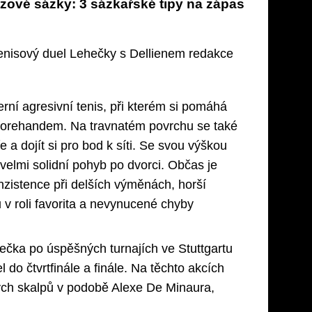
ové sázky: 3 sázkařské tipy na zápas
tenisový duel Lehečky s Dellienem redakce
ní agresivní tenis, při kterém si pomáhá
 forehandem. Na travnatém povrchu se také
e a dojít si pro bod k síti. Se svou výškou
velmi solidní pohyb po dvorci. Občas je
nzistence při delších výměnách, horší
 v roli favorita a nevynucené chyby
ečka po úspěšných turnajích ve Stuttgartu
do čtvrtfinále a finále. Na těchto akcích
ých skalpů v podobě Alexe De Minaura,