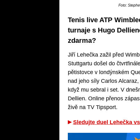
Foto: Stephe
Tenis live ATP Wimble
turnaje s Hugo Dellien
zdarma?
Jiří Lehečka zažil před Wimb
Stuttgartu došel do čtvrtfiná
pětistovce v londýnském Que
nad jeho síly Carlos Alcaraz
když mu sebral i set. V dne
Dellien. Online přenos zápa
živě na TV Tipsport.
Sledujte duel Lehečka vs