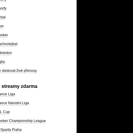
orty
rbal
ker
ooker
chvolejbal
dminton
gby
 sledovat živé přenosy
e streamy zdarma
ance Liga
nce Národní Liga
L Cup
ooker Championship League
Sparta Praha