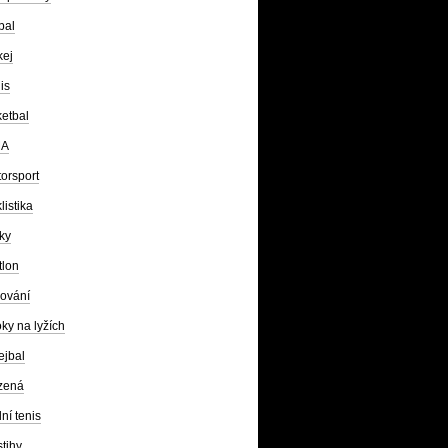
bal
kej
is
etbal
A
orsport
listika
ky
tlon
ování
ky na lyžích
ejbal
zená
lní tenis
tihy