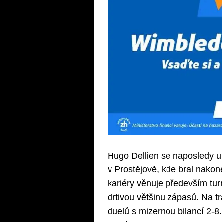
Hugo Dellien se naposledy u
v Prostějově, kde bral nakon
kariéry věnuje především tu
drtivou většinu zápasů. Na t
duelů s mizernou bilancí 2-8