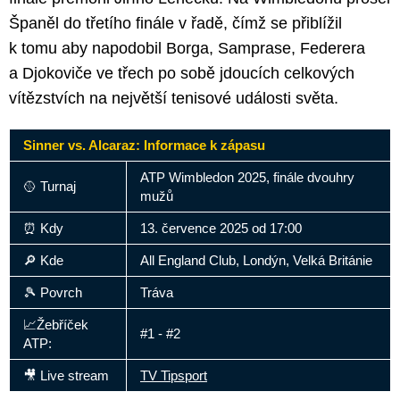
Španěl do třetího finále v řadě, čímž se přiblížil
k tomu aby napodobil Borga, Samprase, Federera
a Djokoviče ve třech po sobě jdoucích celkových
vítězstvích na největší tenisové události světa.
Sinner vs. Alcaraz: Informace k zápasu
ATP Wimbledon 2025, finále dvouhry
🥎 Turnaj
mužů
⏰ Kdy
13. července 2025 od 17:00
🔎 Kde
All England Club, Londýn, Velká Británie
🎾 Povrch
Tráva
📈Žebříček
#1 - #2
ATP:
🎥 Live stream
TV Tipsport