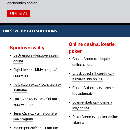
obchodních sdělení
DALŠÍ WEBY GTO SOLUTIONS
Online casina, loterie,
Sportovní weby
poker
BetArena.cz - kurzové sázení
CasinoArena.cz - legální
online
online casina
FightLive.cz - MMA a bojové
EncyklopedieHazardu.cz -
sporty online
hazardní hry online
FotbalZprávy.cz - fotbal zprávy
CasinoAutomaty.cz - casino
aktuálně
hry automaty
HokejZprávy.cz - dnešní hokej
Loterie-tikety.cz - loterie a
zprávy online
losy online
Tenis-Živě.cz - tenis portál a
PokerArena.cz - poker online
live program
zdarma
MotorsportŽivě.cz – Formule 1