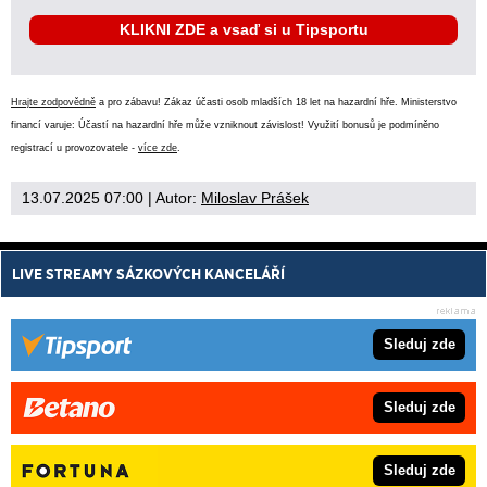
KLIKNI ZDE a vsaď si u Tipsportu
Hrajte zodpovědně
a pro zábavu! Zákaz účasti osob mladších 18 let na hazardní hře. Ministerstvo
financí varuje: Účastí na hazardní hře může vzniknout závislost! Využití bonusů je podmíněno
registrací u provozovatele -
více zde
.
13.07.2025 07:00
| Autor:
Miloslav Prášek
LIVE STREAMY SÁZKOVÝCH KANCELÁŘÍ
Sleduj zde
Sleduj zde
Sleduj zde