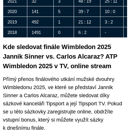
2021
32
3
48 : 19
25 : 11
2
2020
141
5
39 : 7
10 : 0
2
2019
492
1
21 : 12
3 : 2
1
2018
1491
0
6 : 2
-
6
Kde sledovat finále Wimbledon 2025
Jannik Sinner vs. Carlos Alcaraz? ATP
Wimbledon 2025 v TV, online stream
Přímý přenos finálového utkání mužské dvouhry
Wimbledonu 2025, ve které se představí Jannik
Sinner a Carlos Alcaraz, můžete sledovat díky
sázkové kanceláři Tipsport a její Tipsport TV. Pokud
se u této sázkovky zaregistrujte online, obdržíte
vstupní bonus, který si můžete využít sázky
k dnešnímu finále.