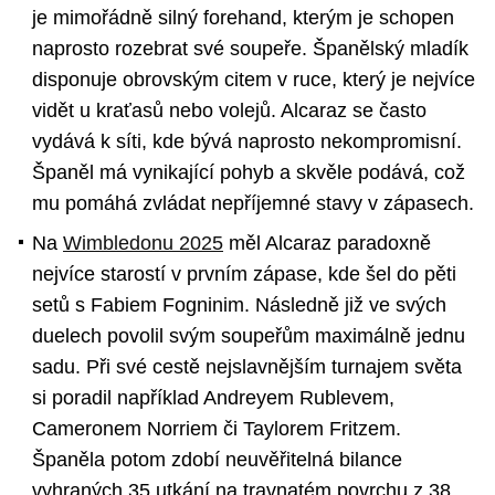
je mimořádně silný forehand, kterým je schopen
naprosto rozebrat své soupeře. Španělský mladík
disponuje obrovským citem v ruce, který je nejvíce
vidět u kraťasů nebo volejů. Alcaraz se často
vydává k síti, kde bývá naprosto nekompromisní.
Španěl má vynikající pohyb a skvěle podává, což
mu pomáhá zvládat nepříjemné stavy v zápasech.
Na
Wimbledonu 2025
měl Alcaraz paradoxně
nejvíce starostí v prvním zápase, kde šel do pěti
setů s Fabiem Fogninim. Následně již ve svých
duelech povolil svým soupeřům maximálně jednu
sadu. Při své cestě nejslavnějším turnajem světa
si poradil například Andreyem Rublevem,
Cameronem Norriem či Taylorem Fritzem.
Španěla potom zdobí neuvěřitelná bilance
vyhraných 35 utkání na travnatém povrchu z 38