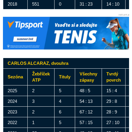
2018
551
0
31 : 23
14 : 10
1
CARLOS ALCARAZ, dvouhra
Žebříček
Všechny
Tvrdý
Sezóna
Tituly
ATP
zápasy
povrch
2025
2
5
48 : 5
15 : 4
2
2024
3
4
54 : 13
29 : 8
1
2023
2
6
67 : 12
28 : 9
2
2022
1
5
57 : 15
27 : 10
2