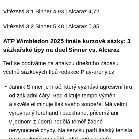
Vítězství 3:1 Sinner 4,93 | Alcaraz 4,72
Vítězství 3:2 Sinner 5,48 | Alcaraz 5,35
ATP Wimbledon 2025 finále kurzové sázky: 3
sázkařské tipy na duel Sinner vs. Alcaraz
Teď se podíváme na analýzu dnešního zápasu
včetně sázkových tipů redakce Play-areny.cz
Jannik Sinner je hráč, který vyznává agresivní hru
od základní čáry. Rád diktuje tempo výměn
a skvěle eliminuje tlak svého soupeře. Má velmi
vyrovnaný forehand i backhand, přičemž ani
v jednom z úderů nedělá téměř žádné
nevynucené chyby. Na servisu patří italský tenista
mezi nejlepší na světě, když své soupeře