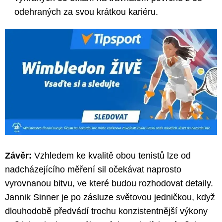
odehraných za svou krátkou kariéru.
Závěr:
Vzhledem ke kvalitě obou tenistů lze od
nadcházejícího měření sil očekávat naprosto
vyrovnanou bitvu, ve které budou rozhodovat detaily.
Jannik Sinner je po zásluze světovou jedničkou, když
dlouhodobě předvádí trochu konzistentnější výkony