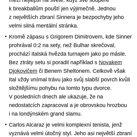
k breakballům pouští jen výjimečně. Jednou
z největších zbraní Sinnera je bezpochyby jeho
velmi silná mentální stránka.
Kromě zápasu s Grigorem Dimitrovem, kde Sinner
prohrával 0:2 na sety, než Bulhar skrečoval,
prochází italská hvězda turnajem jako po másle.
Bez ztráty setu si poradil například s
Novakem
Djokovičem
či Benem Sheltonem. Celkově však
Ital vždy vnímal trávu jako svůj slabší povrch kvůli
složitějšímu pohybu na tomto typu dvorce.
V posledních dnech ale ukazuje, že na
nedostatcích zapracoval a je obrovskou hrozbou
i na londýnském grand slamu.
Carlos Alcaraz je velmi komplexní tenista, jenž
vyznává velmi útočný styl. Jeho asi největší zbraní