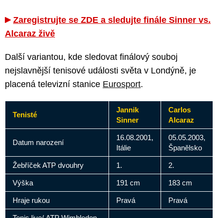
Zaregistrujte se ZDE a sledujte finále Sinner vs.
Alcaraz živě
Další variantou, kde sledovat finálový souboj
nejslavnější tenisové události světa v Londýně, je
placená televizní stanice
Eurosport
.
Jannik
Carlos
Tenisté
Sinner
Alcaraz
16.08.2001,
05.05.2003,
Datum narození
Itálie
Španělsko
Žebříček ATP dvouhry
1.
2.
Výška
191 cm
183 cm
Hraje rukou
Pravá
Pravá
Tenis live/ ATP Wimbledon