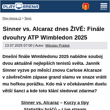
Play-Arena.cz
>
Tenis
Sinner vs. Alcaraz dnes ŽIVĚ: Finále
dvouhry ATP Wimbledon 2025
13.07.2025 07:00
| Autor:
Miloslav Prášek
Dnešní finále Wimbledonu 2025 nabídne souboj
dvou aktuálně nejlepších tenistů světa. Jannik
Sinner vyzve po měsící znovu Carlose Alcaraze
v závěrečném zápase grand slamu ve snaze vrátit
mu hořkou porážku. Kdo má v očekávaném duelu
větší šanci a kde toto klání sledovat zdarma?
Sinner vs. Alcaraz
–
Kurzy a tipy
Statistiky hráčů
–
Live stream