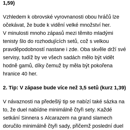
1,59)
Vzhledem k obrovské vyrovnanosti obou hráčů lze
očekávat, že bude k vidění velké množství her.
V minulosti mnoho zápasů mezi těmito mladými
tenisty šlo do rozhodujících setů, což s velkou
pravděpodobností nastane i zde. Oba skvěle drží své
servisy, tudíž by ve všech sadách mělo být vidět
hodně gamů, díky čemuž by měla být pokořena
hranice 40 her.
2. Tip: V zápase bude více než 3,5 setů (kurz 1,39)
V návaznosti na předešlý tip se nabízí také sázka na
to, že duel nabídne minimálně čtyři sety. Každé
setkání Sinnera s Alcarazem na grand slamech
doručilo minimálně čtyři sady, přičemž poslední duel