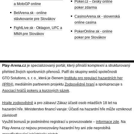
Poker.cz – český online
a MotoGP online
poker zdarma
BetArena.sk - online
CasinoArena.sk - slovenská
stávkovanie pre Slovákov
online casina
FightLive.sk - Oktagon, UFC a
PokerOnline.sk - online
MMA pre Slovákov
poker pre Slovákov
Play-Arena.cz
je specializovaný portál, který přináší komplexní a strukturovaný
přehled živých sportovních přenosů. Patří do skupiny webů společnosti
GTO Solutions, s. r. o., která je členem
Institutu pro regulaci hazardních her
(IPRH)
, mediálním partnerem projektu
Zodpovědné hraní
a spolupracuje s
Asociací hráčů pokeru a kurzových sázek
.
Hrajte zodpovědně
a pro zábavu! Zákaz účasti osob mladších 18 let na
hazardní hře. Ministerstvo financí varuje: Účastí na hazardní hře může vzniknout
závislost!
Využití bonusů je podmíněno registrací u provozovatele –
informace zde
. Na
Play-Arena.cz nejsou provozovány hazardní hry ani zde neprobíhá