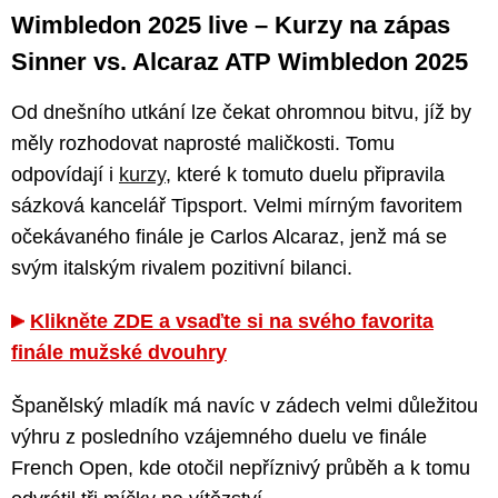
Wimbledon 2025 live –⁠⁠⁠⁠⁠⁠ Kurzy na zápas
Sinner vs. Alcaraz ATP Wimbledon 2025
Od dnešního utkání lze čekat ohromnou bitvu, jíž by
měly rozhodovat naprosté maličkosti. Tomu
odpovídají i
kurzy
, které k tomuto duelu připravila
sázková kancelář Tipsport. Velmi mírným favoritem
očekávaného finále je Carlos Alcaraz, jenž má se
svým italským rivalem pozitivní bilanci.
Klikněte ZDE a vsaďte si na svého favorita
finále mužské dvouhry
Španělský mladík má navíc v zádech velmi důležitou
výhru z posledního vzájemného duelu ve finále
French Open, kde otočil nepříznivý průběh a k tomu