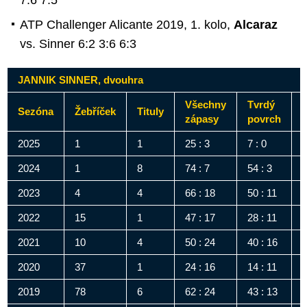
7:6 7:5
ATP Challenger Alicante 2019, 1. kolo,
Alcaraz
vs. Sinner 6:2 3:6 6:3
JANNIK SINNER, dvouhra
Všechny
Tvrdý
Sezóna
Žebříček
Tituly
zápasy
povrch
2025
1
1
25 : 3
7 : 0
1
2024
1
8
74 : 7
54 : 3
1
2023
4
4
66 : 18
50 : 11
8
2022
15
1
47 : 17
28 : 11
1
2021
10
4
50 : 24
40 : 16
1
2020
37
1
24 : 16
14 : 11
1
2019
78
6
62 : 24
43 : 13
1