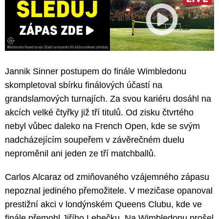
Jannik Sinner postupem do finále Wimbledonu
skompletoval sbírku finálových účastí na
grandslamových turnajích. Za svou kariéru dosáhl na
akcích velké čtyřky již tří titulů. Od zisku čtvrtého
nebyl vůbec daleko na French Open, kde se svým
nadcházejícím soupeřem v závěrečném duelu
neproměnil ani jeden ze tří matchballů.
Carlos Alcaraz od zmiňovaného vzájemného zápasu
nepoznal jediného přemožitele. V mezičase opanoval
prestižní akci v londýnském Queens Clubu, kde ve
finále přemohl Jiřího Lehečku. Na Wimbledonu prošel