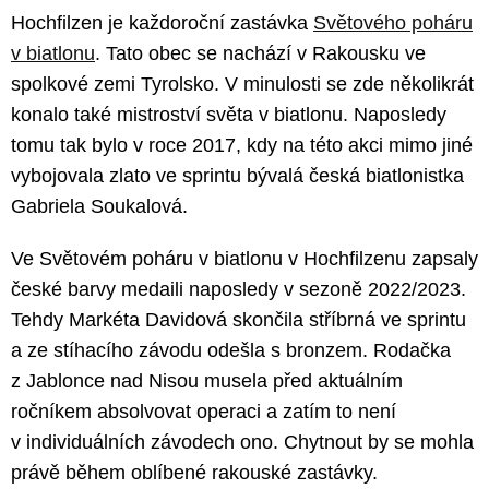
Hochfilzen je každoroční zastávka
Světového poháru
v biatlonu
. Tato obec se nachází v Rakousku ve
spolkové zemi Tyrolsko. V minulosti se zde několikrát
konalo také mistroství světa v biatlonu. Naposledy
tomu tak bylo v roce 2017, kdy na této akci mimo jiné
vybojovala zlato ve sprintu bývalá česká biatlonistka
Gabriela Soukalová.
Ve Světovém poháru v biatlonu v Hochfilzenu zapsaly
české barvy medaili naposledy v sezoně 2022/2023.
Tehdy Markéta Davidová skončila stříbrná ve sprintu
a ze stíhacího závodu odešla s bronzem. Rodačka
z Jablonce nad Nisou musela před aktuálním
ročníkem absolvovat operaci a zatím to není
v individuálních závodech ono. Chytnout by se mohla
právě během oblíbené rakouské zastávky.