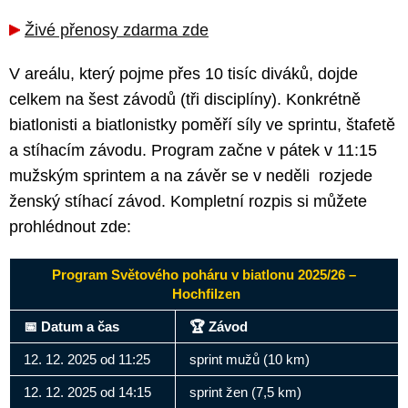
Živé přenosy zdarma zde
V areálu, který pojme přes 10 tisíc diváků, dojde
celkem na šest závodů (tři disciplíny). Konkrétně
biatlonisti a biatlonistky poměří síly ve sprintu, štafetě
a stíhacím závodu. Program začne v pátek v 11:15
mužským sprintem a na závěr se v neděli rozjede
ženský stíhací závod. Kompletní rozpis si můžete
prohlédnout zde:
Program Světového poháru v biatlonu 2025/26 –
Hochfilzen
📅 Datum a čas
🏆 Závod
12. 12. 2025 od 11:25
sprint mužů (10 km)
12. 12. 2025 od 14:15
sprint žen (7,5 km)