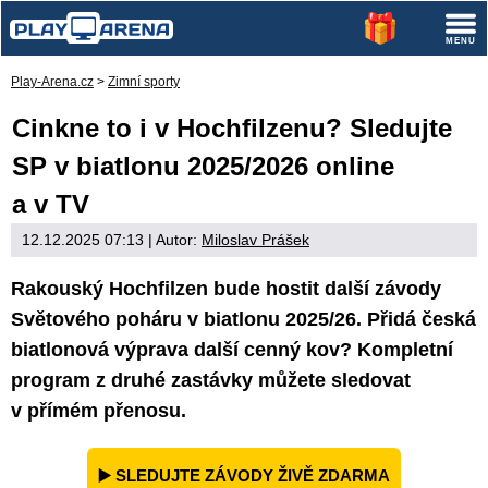
Play-Arena.cz
>
Zimní sporty
Cinkne to i v Hochfilzenu? Sledujte
SP v biatlonu 2025/2026 online
a v TV
12.12.2025 07:13
| Autor:
Miloslav Prášek
Rakouský Hochfilzen bude hostit další závody
Světového poháru v biatlonu 2025/26. Přidá česká
biatlonová výprava další cenný kov? Kompletní
program z druhé zastávky můžete sledovat
v přímém přenosu.
▶️ SLEDUJTE ZÁVODY ŽIVĚ ZDARMA