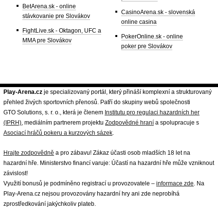
BetArena.sk - online
CasinoArena.sk - slovenská
stávkovanie pre Slovákov
online casina
FightLive.sk - Oktagon, UFC a
PokerOnline.sk - online
MMA pre Slovákov
poker pre Slovákov
Play-Arena.cz
je specializovaný portál, který přináší komplexní a strukturovaný
přehled živých sportovních přenosů. Patří do skupiny webů společnosti
GTO Solutions, s. r. o., která je členem
Institutu pro regulaci hazardních her
(IPRH)
, mediálním partnerem projektu
Zodpovědné hraní
a spolupracuje s
Asociací hráčů pokeru a kurzových sázek
.
Hrajte zodpovědně
a pro zábavu! Zákaz účasti osob mladších 18 let na
hazardní hře. Ministerstvo financí varuje: Účastí na hazardní hře může vzniknout
závislost!
Využití bonusů je podmíněno registrací u provozovatele –
informace zde
. Na
Play-Arena.cz nejsou provozovány hazardní hry ani zde neprobíhá
zprostředkování jakýchkoliv plateb.