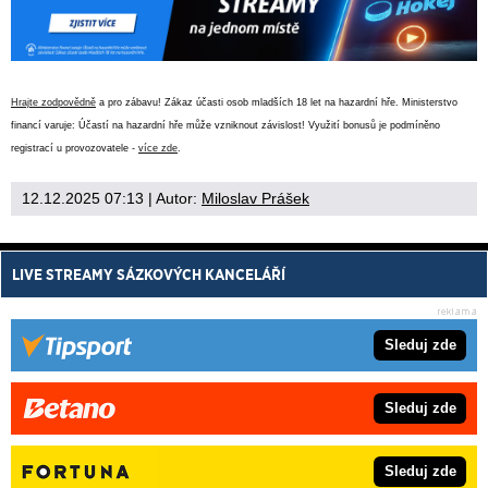
Hrajte zodpovědně
a pro zábavu! Zákaz účasti osob mladších 18 let na hazardní hře. Ministerstvo
financí varuje: Účastí na hazardní hře může vzniknout závislost! Využití bonusů je podmíněno
registrací u provozovatele -
více zde
.
12.12.2025 07:13
| Autor:
Miloslav Prášek
LIVE STREAMY SÁZKOVÝCH KANCELÁŘÍ
Sleduj zde
Sleduj zde
Sleduj zde