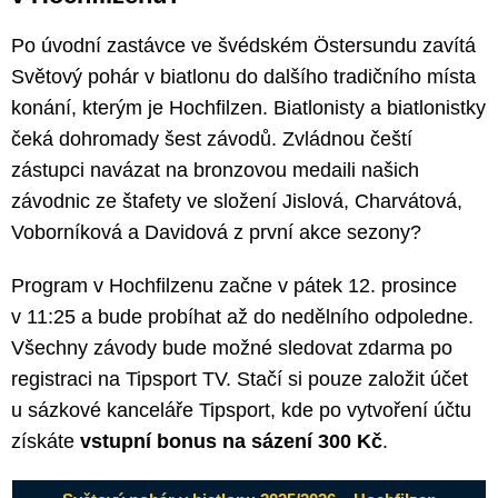
Po úvodní zastávce ve švédském Östersundu zavítá
Světový pohár v biatlonu do dalšího tradičního místa
konání, kterým je Hochfilzen. Biatlonisty a biatlonistky
čeká dohromady šest závodů. Zvládnou čeští
zástupci navázat na bronzovou medaili našich
závodnic ze štafety ve složení Jislová, Charvátová,
Voborníková a Davidová z první akce sezony?
Program v Hochfilzenu začne v pátek 12. prosince
v 11:25 a bude probíhat až do nedělního odpoledne.
Všechny závody bude možné sledovat zdarma po
registraci na Tipsport TV. Stačí si pouze založit účet
u sázkové kanceláře Tipsport, kde po vytvoření účtu
získáte
vstupní bonus na sázení 300 Kč
.