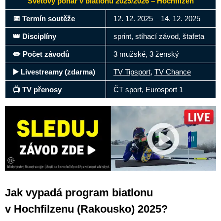
Světový pohár v biatlonu 2025/2026 – Hochfilzen
📅 Termín soutěže
12. 12. 2025 – 14. 12. 2025
👑 Disciplíny
sprint, stíhací závod, štafeta
✏️ Počet závodů
3 mužské, 3 ženský
▶️ Livestreamy (zdarma)
TV Tipsport
,
TV Chance
📺 TV přenosy
ČT sport, Eurosport 1
Jak vypadá program biatlonu
v Hochfilzenu (Rakousko) 2025?