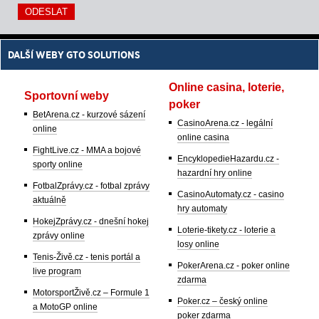
DALŠÍ WEBY GTO SOLUTIONS
Online casina, loterie,
Sportovní weby
poker
BetArena.cz - kurzové sázení
CasinoArena.cz - legální
online
online casina
FightLive.cz - MMA a bojové
EncyklopedieHazardu.cz -
sporty online
hazardní hry online
FotbalZprávy.cz - fotbal zprávy
CasinoAutomaty.cz - casino
aktuálně
hry automaty
HokejZprávy.cz - dnešní hokej
Loterie-tikety.cz - loterie a
zprávy online
losy online
Tenis-Živě.cz - tenis portál a
PokerArena.cz - poker online
live program
zdarma
MotorsportŽivě.cz – Formule 1
Poker.cz – český online
a MotoGP online
poker zdarma