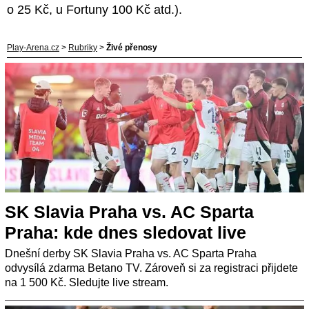
o 25 Kč, u Fortuny 100 Kč atd.).
Play-Arena.cz
>
Rubriky
>
Živé přenosy
SK Slavia Praha vs. AC Sparta
Praha: kde dnes sledovat live
Dnešní derby SK Slavia Praha vs. AC Sparta Praha
odvysílá zdarma Betano TV. Zároveň si za registraci přijdete
na 1 500 Kč. Sledujte live stream.