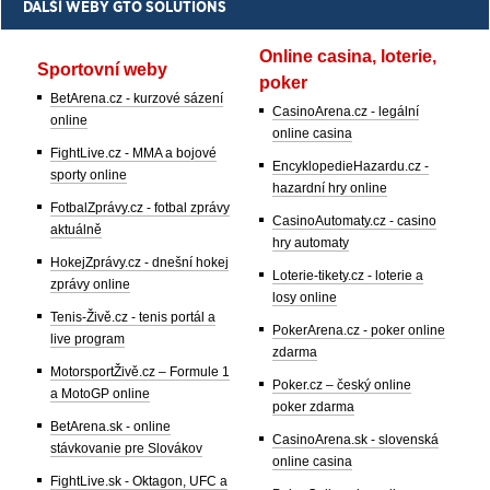
DALŠÍ WEBY GTO SOLUTIONS
Online casina, loterie,
Sportovní weby
poker
BetArena.cz - kurzové sázení
CasinoArena.cz - legální
online
online casina
FightLive.cz - MMA a bojové
EncyklopedieHazardu.cz -
sporty online
hazardní hry online
FotbalZprávy.cz - fotbal zprávy
CasinoAutomaty.cz - casino
aktuálně
hry automaty
HokejZprávy.cz - dnešní hokej
Loterie-tikety.cz - loterie a
zprávy online
losy online
Tenis-Živě.cz - tenis portál a
PokerArena.cz - poker online
live program
zdarma
MotorsportŽivě.cz – Formule 1
Poker.cz – český online
a MotoGP online
poker zdarma
BetArena.sk - online
CasinoArena.sk - slovenská
stávkovanie pre Slovákov
online casina
FightLive.sk - Oktagon, UFC a