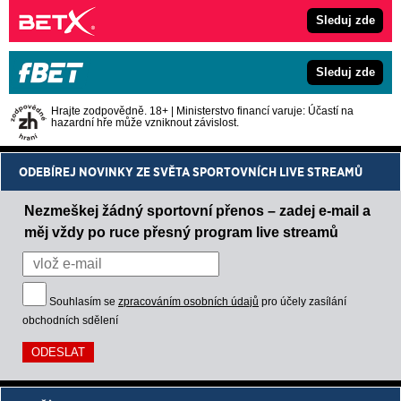
Sleduj zde
Sleduj zde
Hrajte zodpovědně. 18+ | Ministerstvo financí varuje: Účastí na
hazardní hře může vzniknout závislost.
ODEBÍREJ NOVINKY ZE SVĚTA SPORTOVNÍCH LIVE STREAMŮ
Nezmeškej žádný sportovní přenos – zadej e-mail a
měj vždy po ruce přesný program live streamů
Souhlasím se
zpracováním osobních údajů
pro účely zasílání
obchodních sdělení