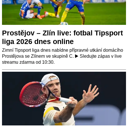
Prostějov – Zlín live: fotbal Tipsport
liga 2026 dnes online
Zimní Tipsport liga dnes nabídne přípravné utkání domácího
Prostějova se Zlínem ve skupině C. ▶️ Sledujte zápas v live
streamu zdarma od 10:30.