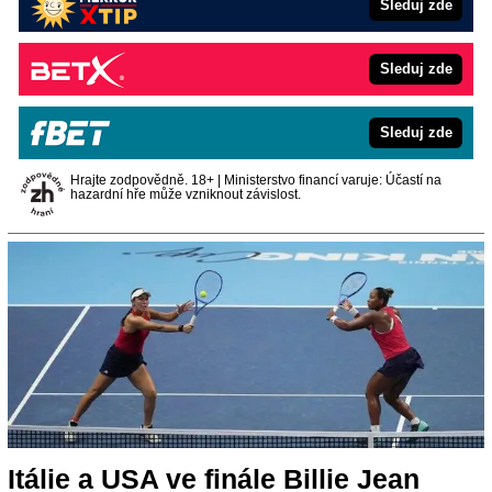
Sleduj zde
Sleduj zde
Sleduj zde
Hrajte zodpovědně. 18+ | Ministerstvo financí varuje: Účastí na
hazardní hře může vzniknout závislost.
Itálie a USA ve finále Billie Jean