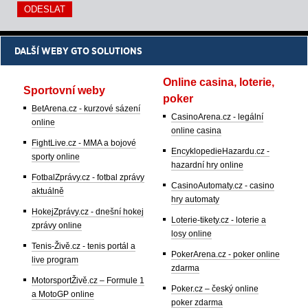
DALŠÍ WEBY GTO SOLUTIONS
Online casina, loterie,
Sportovní weby
poker
BetArena.cz - kurzové sázení
CasinoArena.cz - legální
online
online casina
FightLive.cz - MMA a bojové
EncyklopedieHazardu.cz -
sporty online
hazardní hry online
FotbalZprávy.cz - fotbal zprávy
CasinoAutomaty.cz - casino
aktuálně
hry automaty
HokejZprávy.cz - dnešní hokej
Loterie-tikety.cz - loterie a
zprávy online
losy online
Tenis-Živě.cz - tenis portál a
PokerArena.cz - poker online
live program
zdarma
MotorsportŽivě.cz – Formule 1
Poker.cz – český online
a MotoGP online
poker zdarma