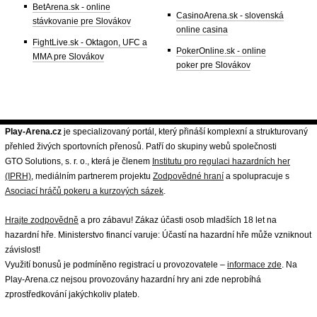
BetArena.sk - online
CasinoArena.sk - slovenská
stávkovanie pre Slovákov
online casina
FightLive.sk - Oktagon, UFC a
PokerOnline.sk - online
MMA pre Slovákov
poker pre Slovákov
Play-Arena.cz
je specializovaný portál, který přináší komplexní a strukturovaný
přehled živých sportovních přenosů. Patří do skupiny webů společnosti
GTO Solutions, s. r. o., která je členem
Institutu pro regulaci hazardních her
(IPRH)
, mediálním partnerem projektu
Zodpovědné hraní
a spolupracuje s
Asociací hráčů pokeru a kurzových sázek
.
Hrajte zodpovědně
a pro zábavu! Zákaz účasti osob mladších 18 let na
hazardní hře. Ministerstvo financí varuje: Účastí na hazardní hře může vzniknout
závislost!
Využití bonusů je podmíněno registrací u provozovatele –
informace zde
. Na
Play-Arena.cz nejsou provozovány hazardní hry ani zde neprobíhá
zprostředkování jakýchkoliv plateb.