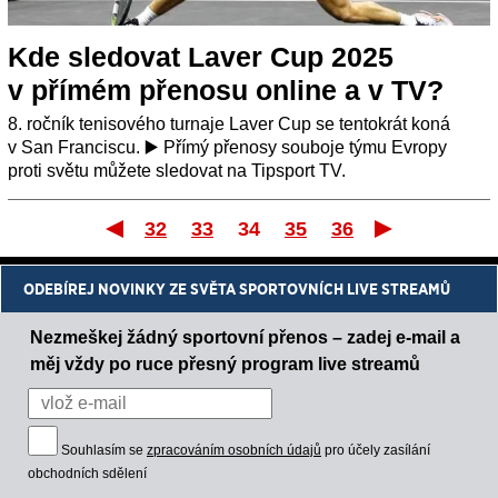
Kde sledovat Laver Cup 2025
v přímém přenosu online a v TV?
8. ročník tenisového turnaje Laver Cup se tentokrát koná
v San Franciscu. ▶️ Přímý přenosy souboje týmu Evropy
proti světu můžete sledovat na Tipsport TV.
32
33
34
35
36
První
P
ODEBÍREJ NOVINKY ZE SVĚTA SPORTOVNÍCH LIVE STREAMŮ
Nezmeškej žádný sportovní přenos – zadej e-mail a
měj vždy po ruce přesný program live streamů
Souhlasím se
zpracováním osobních údajů
pro účely zasílání
obchodních sdělení