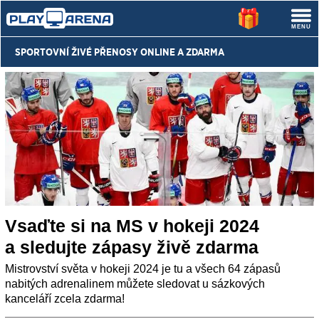
SPORTOVNÍ ŽIVÉ PŘENOSY
ONLINE A ZDARMA
Vsaďte si na MS v hokeji 2024
a sledujte zápasy živě zdarma
Mistrovství světa v hokeji 2024 je tu a všech 64 zápasů
nabitých adrenalinem můžete sledovat u sázkových
kanceláří zcela zdarma!