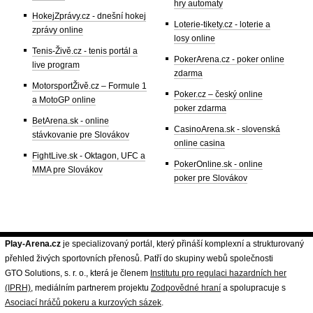
hry automaty
HokejZprávy.cz - dnešní hokej
Loterie-tikety.cz - loterie a
zprávy online
losy online
Tenis-Živě.cz - tenis portál a
PokerArena.cz - poker online
live program
zdarma
MotorsportŽivě.cz – Formule 1
Poker.cz – český online
a MotoGP online
poker zdarma
BetArena.sk - online
CasinoArena.sk - slovenská
stávkovanie pre Slovákov
online casina
FightLive.sk - Oktagon, UFC a
PokerOnline.sk - online
MMA pre Slovákov
poker pre Slovákov
Play-Arena.cz
je specializovaný portál, který přináší komplexní a strukturovaný
přehled živých sportovních přenosů. Patří do skupiny webů společnosti
GTO Solutions, s. r. o., která je členem
Institutu pro regulaci hazardních her
(IPRH)
, mediálním partnerem projektu
Zodpovědné hraní
a spolupracuje s
Asociací hráčů pokeru a kurzových sázek
.