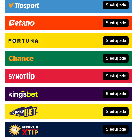
Sleduj zde
Sleduj zde
Sleduj zde
Sleduj zde
Sleduj zde
Sleduj zde
Sleduj zde
Sleduj zde