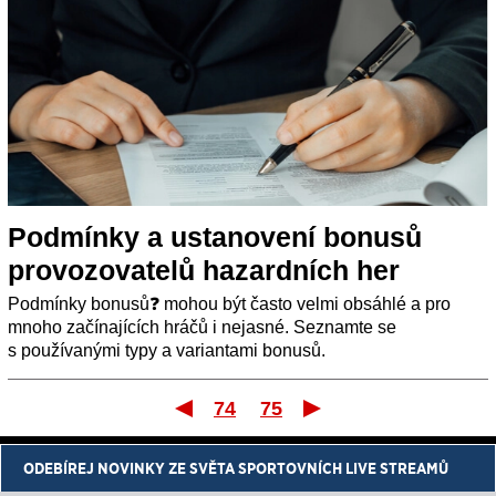
Podmínky a ustanovení bonusů
provozovatelů hazardních her
Podmínky bonusů❓ mohou být často velmi obsáhlé a pro
mnoho začínajících hráčů i nejasné. Seznamte se
s používanými typy a variantami bonusů.
74
75
První
Poslední
ODEBÍREJ NOVINKY ZE SVĚTA SPORTOVNÍCH LIVE STREAMŮ