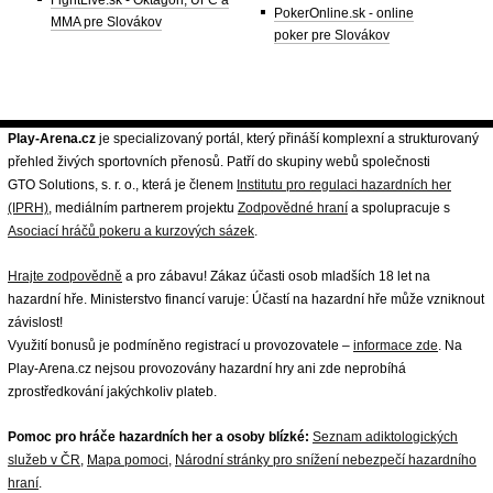
FightLive.sk - Oktagon, UFC a
PokerOnline.sk - online
MMA pre Slovákov
poker pre Slovákov
Play-Arena.cz
je specializovaný portál, který přináší komplexní a strukturovaný
přehled živých sportovních přenosů. Patří do skupiny webů společnosti
GTO Solutions, s. r. o., která je členem
Institutu pro regulaci hazardních her
(IPRH)
, mediálním partnerem projektu
Zodpovědné hraní
a spolupracuje s
Asociací hráčů pokeru a kurzových sázek
.
Hrajte zodpovědně
a pro zábavu! Zákaz účasti osob mladších 18 let na
hazardní hře. Ministerstvo financí varuje: Účastí na hazardní hře může vzniknout
závislost!
Využití bonusů je podmíněno registrací u provozovatele –
informace zde
. Na
Play-Arena.cz nejsou provozovány hazardní hry ani zde neprobíhá
zprostředkování jakýchkoliv plateb.
Pomoc pro hráče hazardních her a osoby blízké:
Seznam adiktologických
služeb v ČR
,
Mapa pomoci
,
Národní stránky pro snížení nebezpečí hazardního
hraní
.