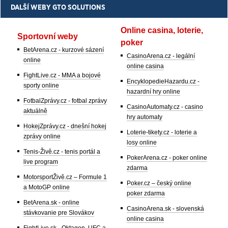
DALŠÍ WEBY GTO SOLUTIONS
Online casina, loterie,
Sportovní weby
poker
BetArena.cz - kurzové sázení
CasinoArena.cz - legální
online
online casina
FightLive.cz - MMA a bojové
EncyklopedieHazardu.cz -
sporty online
hazardní hry online
FotbalZprávy.cz - fotbal zprávy
CasinoAutomaty.cz - casino
aktuálně
hry automaty
HokejZprávy.cz - dnešní hokej
Loterie-tikety.cz - loterie a
zprávy online
losy online
Tenis-Živě.cz - tenis portál a
PokerArena.cz - poker online
live program
zdarma
MotorsportŽivě.cz – Formule 1
Poker.cz – český online
a MotoGP online
poker zdarma
BetArena.sk - online
CasinoArena.sk - slovenská
stávkovanie pre Slovákov
online casina